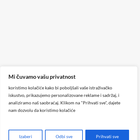
Mi čuvamo vašu privatnost
koristimo kolačiće kako bi poboljšali vaše istraživačko
iskustvo, prikazujemo personalizovane reklame i sadržaj, i
analiziramo naš saobraćaj. Klikom na "Prihvati sve", dajete
nam dozvolu da koristimo kolačiće
Izaberi
Odbi sve
Prihvati sve