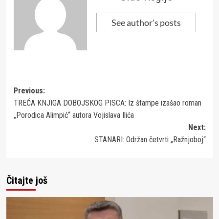
See author's posts
Post
Previous:
TREĆA KNJIGA DOBOJSKOG PISCA: Iz štampe izašao roman
navigation
„Porodica Alimpić“ autora Vojislava Ilića
Next:
STANARI: Održan četvrti „Ražnjoboj“
Čitajte još