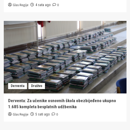
Glas Regije
0
4 sata ago
Derventa
Društvo
Derventa: Za učenike osnovnih škola obezbijeđeno ukupno
1.685 kompleta besplatnih udžbenika
Glas Regije
0
5 sati ago