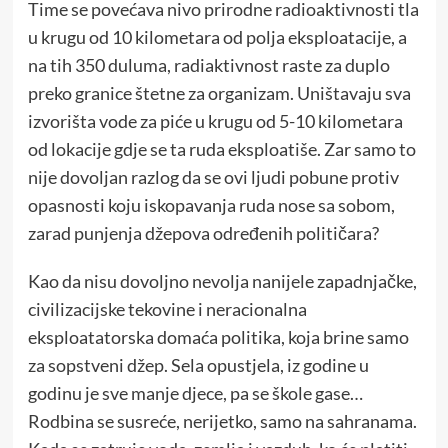
Time se povećava nivo prirodne radioaktivnosti tla
u krugu od 10 kilometara od polja eksploatacije, a
na tih 350 duluma, radiaktivnost raste za duplo
preko granice štetne za organizam. Uništavaju sva
izvorišta vode za piće u krugu od 5-10 kilometara
od lokacije gdje se ta ruda eksploatiše. Zar samo to
nije dovoljan razlog da se ovi ljudi pobune protiv
opasnosti koju iskopavanja ruda nose sa sobom,
zarad punjenja džepova određenih političara?
Kao da nisu dovoljno nevolja nanijele zapadnjačke,
civilizacijske tekovine i neracionalna
eksploatatorska domaća politika, koja brine samo
za sopstveni džep. Sela opustjela, iz godine u
godinu je sve manje djece, pa se škole gase…
Rodbina se susreće, nerijetko, samo na sahranama.