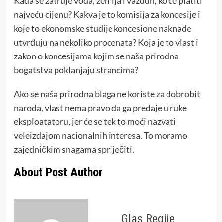
Kada se zatruje voda, zemlja i vazduh, ko će platiti
najveću cijenu? Kakva je to komisija za koncesije i
koje to ekonomske studije koncesione naknade
utvrđuju na nekoliko procenata? Koja je to vlast i
zakon o koncesijama kojim se naša prirodna
bogatstva poklanjaju strancima?
Ako se naša prirodna blaga ne koriste za dobrobit
naroda, vlast nema pravo da ga predaje u ruke
eksploatatoru, jer će se tek to moći nazvati
veleizdajom nacionalnih interesa. To moramo
zajedničkim snagama spriječiti.
About Post Author
Glas Regije