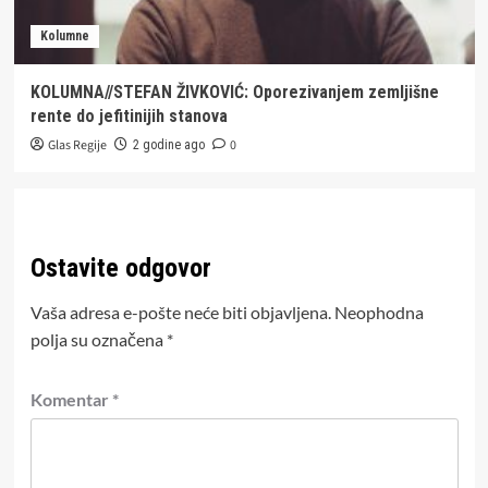
Kolumne
KOLUMNA//STEFAN ŽIVKOVIĆ: Oporezivanjem zemljišne
rente do jefitinijih stanova
Glas Regije
0
2 godine ago
Ostavite odgovor
Vaša adresa e-pošte neće biti objavljena.
Neophodna
polja su označena
*
Komentar
*