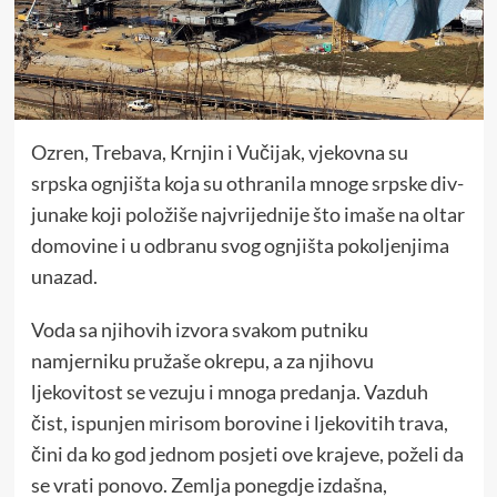
Ozren, Trebava, Krnjin i Vučijak, vjekovna su
srpska ognjišta koja su othranila mnoge srpske div-
junake koji položiše najvrijednije što imaše na oltar
domovine i u odbranu svog ognjišta pokoljenjima
unazad.
Voda sa njihovih izvora svakom putniku
namjerniku pružaše okrepu, a za njihovu
ljekovitost se vezuju i mnoga predanja. Vazduh
čist, ispunjen mirisom borovine i ljekovitih trava,
čini da ko god jednom posjeti ove krajeve, poželi da
se vrati ponovo. Zemlja ponegdje izdašna,