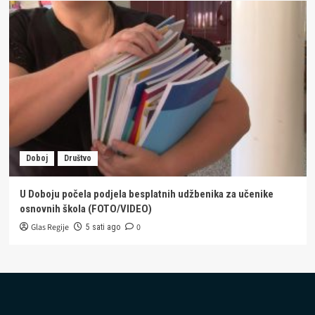
Doboj
Društvo
U Doboju počela podjela besplatnih udžbenika za učenike
osnovnih škola (FOTO/VIDEO)
Glas Regije
0
5 sati ago