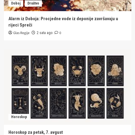
Doboj
Društvo
Alarm iz Doboja: Procjedne vode iz deponije završavaju u
rijeci Spreči
Glas Regije
0
2 sata ago
Horoskop
Horoskop za petak, 7. avgust