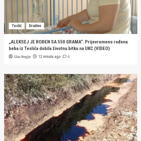
Teslić
Društvo
„ALEKSEJ JE ROĐEN SA 550 GRAMA“: Prijevremeno rođena
beba iz Teslića dobila životnu bitku na UKC (VIDEO)
Glas Regije
0
12 minuta ago