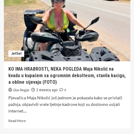
–
riječ
iz
novog
hita
Aleksandre
Prijović
(VIDEO)
JetSet
KO IMA HRABROSTI, NEKA POGLEDA Maja Nikolić na
kvadu u kupaćem sa ogromnim dekolteom, stavila kacigu,
a obline sijevaju (FOTO)
Glas Regije
0
2 meseca ago
Pjevačica Maja Nikolić još jednom je pokazala kako se privlači
pažnja, objavivši vrele ljetnje kadrove koji su doslovno usijali
internet....
Read
Read More
more
about