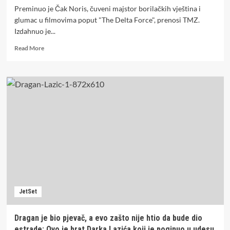
Preminuo je Čak Noris, čuveni majstor borilačkih vještina i
glumac u filmovima poput "The Delta Force", prenosi TMZ.
Izdahnuo je...
Read
Read More
more
about
Preminuo
legendarni
Čak
Noris
JetSet
Dragan je bio pjevač, a evo zašto nije htio da bude dio
estrade: Ovo je brat Darka Lazića koji je poginuo u udesu