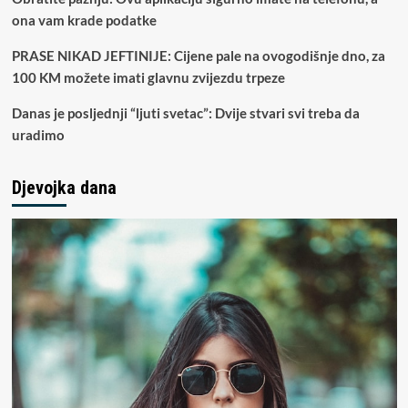
brat
ona vam krade podatke
Darka
Lazića
PRASE NIKAD JEFTINIJE: Cijene pale na ovogodišnje dno, za
koji
100 KM možete imati glavnu zvijezdu trpeze
je
poginuo
Danas je posljednji “ljuti svetac”: Dvije stvari svi treba da
u
uradimo
udesu
(FOTO)
Djevojka dana