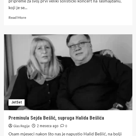
pripreme za svoj prvi veliki solistički koncert na Tašmajdanu,
koji je se...
Read
Read More
more
about
„Ja
sam
dobojska
snajka“:
Ćana
otkrila
ko
su
joj
gosti
na
prvom
JetSet
velikom
solističkom
koncertu
Preminula Sejda Bešlić, supruga Halida Bešlića
Glas Regije
0
2 meseca ago
Osam mjeseci nakon što nas je napustio Halid Bešlić, na bolji