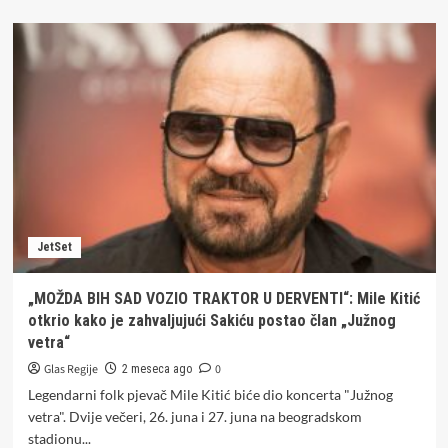
about
Fotke
navijačice
Hrvatske
sa
Mundijala
obilaze
planetu
(FOTO)
JetSet
„MOŽDA BIH SAD VOZIO TRAKTOR U DERVENTI“: Mile Kitić
otkrio kako je zahvaljujući Sakiću postao član „Južnog
vetra“
Glas Regije
0
2 meseca ago
Legendarni folk pjevač Mile Kitić biće dio koncerta "Južnog
vetra". Dvije večeri, 26. juna i 27. juna na beogradskom
stadionu...