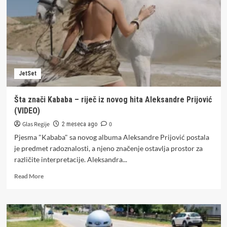
kako
žene
ulaze
u
more,
pa
nasmijala
JetSet
region
Šta znači Kababa – riječ iz novog hita Aleksandre Prijović
(VIDEO)
Glas Regije
0
2 meseca ago
Pjesma "Kababa" sa novog albuma Aleksandre Prijović postala
je predmet radoznalosti, a njeno značenje ostavlja prostor za
različite interpretacije. Aleksandra...
Read
Read More
more
about
Šta
znači
Kababa