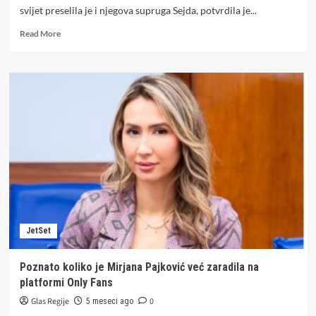
svijet preselila je i njegova supruga Sejda, potvrdila je...
Read
Read More
more
about
Preminula
Sejda
Bešlić,
supruga
Halida
Bešlića
JetSet
Poznato koliko je Mirjana Pajković već zaradila na
platformi Only Fans
Glas Regije
0
5 meseci ago