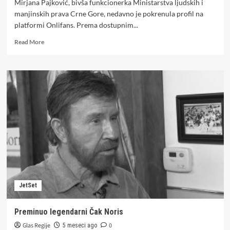
Mirjana Pajković, bivša funkcionerka Ministarstva ljudskih i
manjinskih prava Crne Gore, nedavno je pokrenula profil na
platformi Onlifans. Prema dostupnim...
Read
Read More
more
about
Poznato
koliko
je
Mirjana
Pajković
već
zaradila
na
platformi
Only
Fans
JetSet
Preminuo legendarni Čak Noris
Glas Regije
0
5 meseci ago