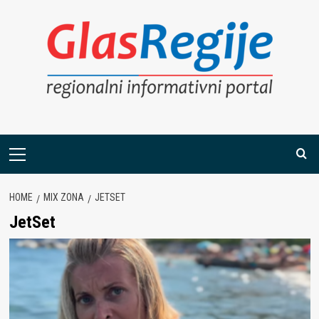
Skip
to
content
Primary
Menu
HOME
MIX ZONA
JETSET
JetSet