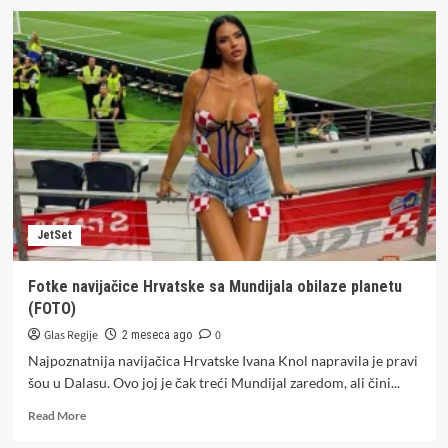
KO
IMA
HRABROSTI,
NEKA
POGLEDA
Maja
Nikolić
na
kvadu
u
kupaćem
sa
JetSet
ogromnim
dekolteom,
stavila
Fotke navijačice Hrvatske sa Mundijala obilaze planetu
kacigu,
(FOTO)
a
obline
Glas Regije
0
2 meseca ago
sijevaju
Najpoznatnija navijačica Hrvatske Ivana Knol napravila je pravi
(FOTO)
šou u Dalasu. Ovo joj je čak treći Mundijal zaredom, ali čini...
Read
Read More
more