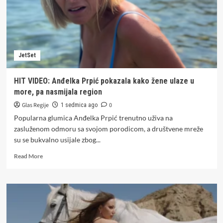
JetSet
HIT VIDEO: Anđelka Prpić pokazala kako žene ulaze u
more, pa nasmijala region
Glas Regije
0
1 sedmica ago
Popularna glumica Anđelka Prpić trenutno uživa na
zasluženom odmoru sa svojom porodicom, a društvene mreže
su se bukvalno usijale zbog...
Read
Read More
more
about
HIT
VIDEO:
Anđelka
Prpić
pokazala