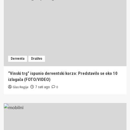
Derventa
Društvo
“Vinski trg” ispunio derventski korzo: Predstavilo se oko 10
izlagača (FOTO/VIDEO)
Glas Regije
0
7 sati ago