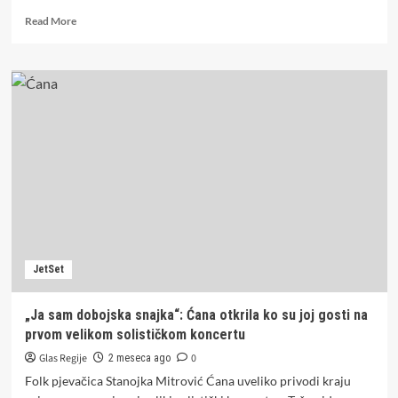
Read
Read More
more
about
„MOŽDA
BIH
SAD
VOZIO
TRAKTOR
U
DERVENTI“:
Mile
Kitić
otkrio
kako
je
JetSet
zahvaljujući
Sakiću
postao
„Ja sam dobojska snajka“: Ćana otkrila ko su joj gosti na
član
prvom velikom solističkom koncertu
„Južnog
vetra“
Glas Regije
0
2 meseca ago
Folk pjevačica Stanojka Mitrović Ćana uveliko privodi kraju