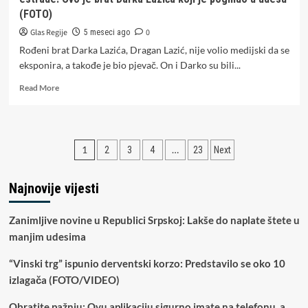
(FOTO)
Glas Regije
0
5 meseci ago
Rođeni brat Darka Lazića, Dragan Lazić, nije volio medijski da se
eksponira, a takođe je bio pjevač. On i Darko su bili...
Read
Read More
more
about
Dragan
je
Paginacija
1
…
2
3
4
23
Next
bio
pjevač,
članaka
a
Najnovije vijesti
evo
zašto
nije
Zanimljive novine u Republici Srpskoj: Lakše do naplate štete u
htio
manjim udesima
da
bude
“Vinski trg” ispunio derventski korzo: Predstavilo se oko 10
dio
izlagača (FOTO/VIDEO)
estrade:
Ovo
Obratite pažnju: Ovu aplikaciju sigurno imate na telefonu, a
je