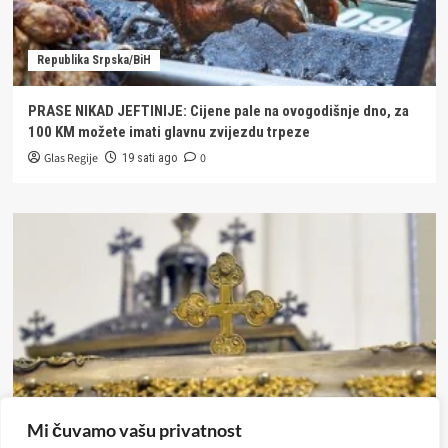
Republika Srpska/BiH
PRASE NIKAD JEFTINIJE: Cijene pale na ovogodišnje dno, za
100 KM možete imati glavnu zvijezdu trpeze
Glas Regije
0
19 sati ago
Mi čuvamo vašu privatnost
MIX zona