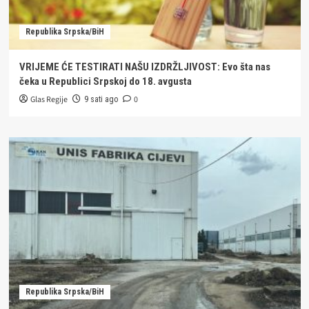
Republika Srpska/BiH
VRIJEME ĆE TESTIRATI NAŠU IZDRŽLJIVOST: Evo šta nas
čeka u Republici Srpskoj do 18. avgusta
Glas Regije
0
9 sati ago
Republika Srpska/BiH