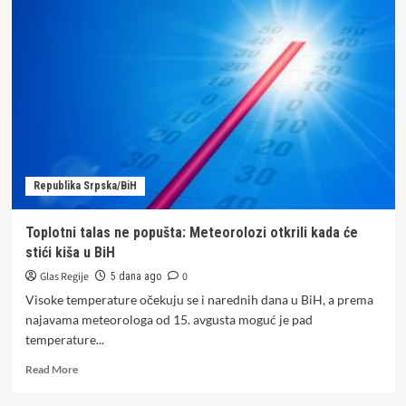
uvećanog
materinskog
dodatka
u
RS
Republika Srpska/BiH
Toplotni talas ne popušta: Meteorolozi otkrili kada će
stići kiša u BiH
Glas Regije
0
5 dana ago
Visoke temperature očekuju se i narednih dana u BiH, a prema
najavama meteorologa od 15. avgusta moguć je pad
temperature...
Read
Read More
more
about