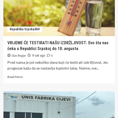
Republika Srpska/BiH
VRIJEME ĆE TESTIRATI NAŠU IZDRŽLJIVOST: Evo šta nas
čeka u Republici Srpskoj do 18. avgusta
Glas Regije
0
9 sati ago
Pred nama je još nekoliko dana koji će testirati izdržljivost. Jer,
prognoze kažu da se nastavlja toplotni talas. Naime, sve...
Read
Read More
more
about
VRIJEME
ĆE
TESTIRATI
NAŠU
IZDRŽLJIVOST:
Evo