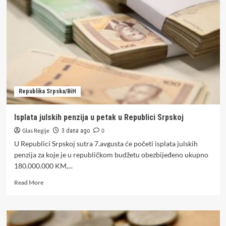
vikend
malo
svježije,
a
onda
velike
vrućine,
sve
do
Republika Srpska/BiH
ovog
datuma
Isplata julskih penzija u petak u Republici Srpskoj
Glas Regije
0
3 dana ago
U Republici Srpskoj sutra 7.avgusta će početi isplata julskih
penzija za koje je u republičkom budžetu obezbijeđeno ukupno
180.000.000 KM,...
Read
Read More
more
about
Isplata
julskih