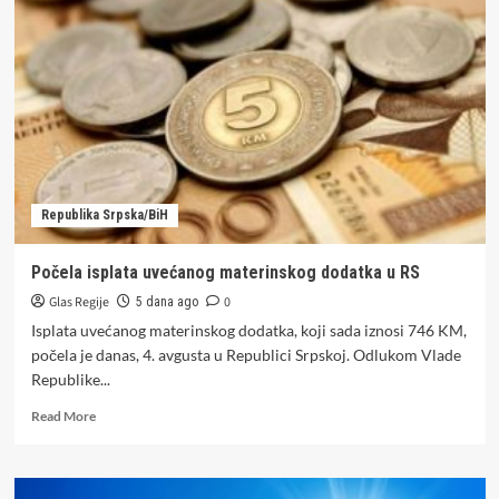
penzija
u
petak
u
Republici
Srpskoj
Republika Srpska/BiH
Počela isplata uvećanog materinskog dodatka u RS
Glas Regije
0
5 dana ago
Isplata uvećanog materinskog dodatka, koji sada iznosi 746 KM,
počela je danas, 4. avgusta u Republici Srpskoj. Odlukom Vlade
Republike...
Read
Read More
more
about
Počela
isplata