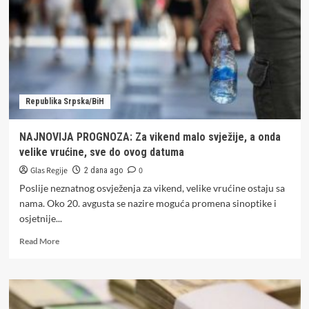
trenutno
ide
i
do
3,45
KM,
evo
Republika Srpska/BiH
kad
se
očekuju
NAJNOVIJA PROGNOZA: Za vikend malo svježije, a onda
nove
velike vrućine, sve do ovog datuma
cijene
Glas Regije
0
2 dana ago
Poslije neznatnog osvježenja za vikend, velike vrućine ostaju sa
nama. Oko 20. avgusta se nazire moguća promena sinoptike i
osjetnije...
Read
Read More
more
about
NAJNOVIJA
PROGNOZA:
Za