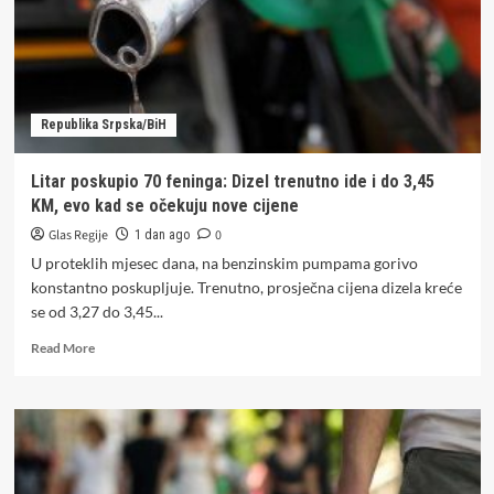
dužnik
Republika Srpska/BiH
Litar poskupio 70 feninga: Dizel trenutno ide i do 3,45
KM, evo kad se očekuju nove cijene
Glas Regije
0
1 dan ago
U proteklih mjesec dana, na benzinskim pumpama gorivo
konstantno poskupljuje. Trenutno, prosječna cijena dizela kreće
se od 3,27 do 3,45...
Read
Read More
more
about
Litar
poskupio
70
feninga:
Dizel