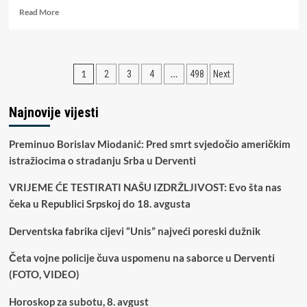
Read
Read More
more
about
Hoće
li
Paginacija
1
…
2
3
4
498
Next
ikad
biti
članaka
čistke
Najnovije vijesti
u
javnim
preduzećima
Preminuo Borislav Miodanić: Pred smrt svjedočio američkim
u
istražiocima o stradanju Srba u Derventi
RS?
VRIJEME ĆE TESTIRATI NAŠU IZDRŽLJIVOST: Evo šta nas
čeka u Republici Srpskoj do 18. avgusta
Derventska fabrika cijevi “Unis” najveći poreski dužnik
Četa vojne policije čuva uspomenu na saborce u Derventi
(FOTO, VIDEO)
Horoskop za subotu, 8. avgust