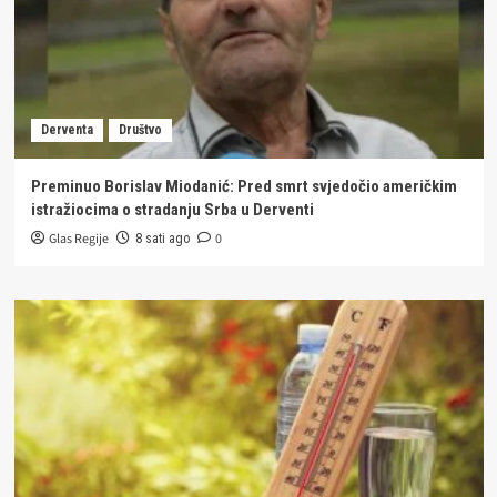
Derventa
Društvo
Preminuo Borislav Miodanić: Pred smrt svjedočio američkim
istražiocima o stradanju Srba u Derventi
Glas Regije
0
8 sati ago