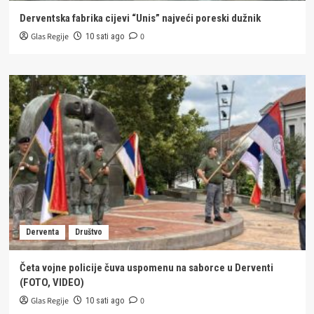
Derventska fabrika cijevi “Unis” najveći poreski dužnik
Glas Regije
0
10 sati ago
Derventa
Društvo
Četa vojne policije čuva uspomenu na saborce u Derventi
(FOTO, VIDEO)
Glas Regije
0
10 sati ago