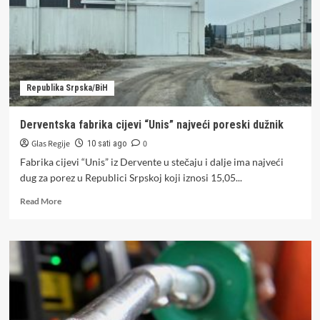
šta
nas
čeka
u
Republici
Srpskoj
Republika Srpska/BiH
do
18.
avgusta
Derventska fabrika cijevi “Unis” najveći poreski dužnik
Glas Regije
0
10 sati ago
Fabrika cijevi “Unis” iz Dervente u stečaju i dalje ima najveći
dug za porez u Republici Srpskoj koji iznosi 15,05...
Read
Read More
more
about
Derventska
fabrika
cijevi
“Unis”
najveći
poreski