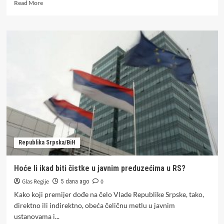
Read
Read More
more
about
4,5
tona
mesa
i
mesnih
prerađevina
povučeno
sa
tržišta
RS
Republika Srpska/BiH
Hoće li ikad biti čistke u javnim preduzećima u RS?
Glas Regije
0
5 dana ago
Kako koji premijer dođe na čelo Vlade Republike Srpske, tako,
direktno ili indirektno, obeća čeličnu metlu u javnim
ustanovama i...