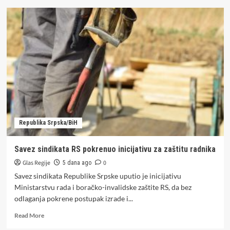
Toplotni
talas
ne
popušta:
Meteorolozi
otkrili
kada
će
stići
kiša
u
BiH
Republika Srpska/BiH
Savez sindikata RS pokrenuo inicijativu za zaštitu radnika
Glas Regije
0
5 dana ago
Savez sindikata Republike Srpske uputio je inicijativu
Ministarstvu rada i boračko-invalidske zaštite RS, da bez
odlaganja pokrene postupak izrade i...
Read
Read More
more