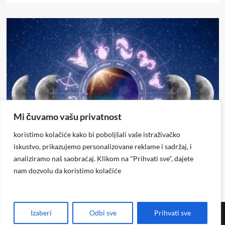
Mi čuvamo vašu privatnost
Horoskop
koristimo kolačiće kako bi poboljšali vaše istraživačko
iskustvo, prikazujemo personalizovane reklame i sadržaj, i
Horoskop za subotu, 8. avgust
analiziramo naš saobraćaj. Klikom na "Prihvati sve", dajete
Glas Regije
0
23 sata ago
nam dozvolu da koristimo kolačiće
Izaberi
Odbi sve
Prihvati sve
Copyright © Glas Regije
|
CoverNews
by AF themes.