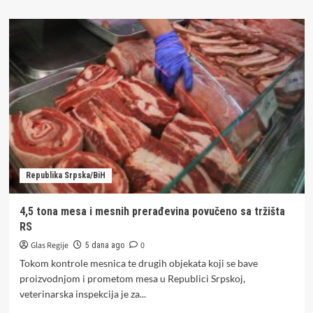
about
Savez
sindikata
RS
pokrenuo
inicijativu
za
zaštitu
radnika
Republika Srpska/BiH
4,5 tona mesa i mesnih prerađevina povučeno sa tržišta
RS
Glas Regije
0
5 dana ago
Tokom kontrole mesnica te drugih objekata koji se bave
proizvodnjom i prometom mesa u Republici Srpskoj,
veterinarska inspekcija je za...