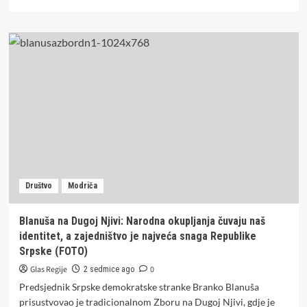
more
about
SUDAR
AUTOMOBILA
I
KAMIONA:
U
teškoj
nesreći
kod
Modriče
povrijeđen
vozač
VW
Društvo
Modriča
Blanuša na Dugoj Njivi: Narodna okupljanja čuvaju naš
identitet, a zajedništvo je najveća snaga Republike
Srpske (FOTO)
Glas Regije
0
2 sedmice ago
Predsjednik Srpske demokratske stranke Branko Blanuša
prisustvovao je tradicionalnom Zboru na Dugoj Njivi, gdje je