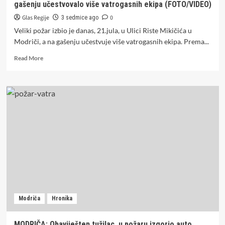
gašenju učestvovalo više vatrogasnih ekipa (FOTO/VIDEO)
i
u
Glas Regije
0
3 sedmice ago
Modriči
Veliki požar izbio je danas, 21.jula, u Ulici Riste Mikičića u
(VIDEO)
Modriči, a na gašenju učestvuje više vatrogasnih ekipa. Prema...
Read
Read More
more
about
Vatra
planula
kod
pumpe:
Veliki
požar
u
Modriči,
u
gašenju
učestvovalo
više
Modriča
Hronika
vatrogasnih
ekipa
(FOTO/VIDEO)
MODRIČA: Obaviješten tužilac, u požaru izgorio auto