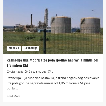
Vukosavlja:
Dijaspora
nije
daleko
od
nas
–
ona
je
neraskidivi
Modriča
Ekonomija
dio
našeg
naroda
Rafinerija ulja Modriča za pola godine napravila minus od
(FOTO)
1,3 milion KM
Glas Regije
0
2 sedmice ago
Rafinerija ulja Modriča nastavila je trend negativnog poslovanja
i za pola godine napravila minus od 1,35 miliona KM, piše
portal...
Read
Read More
more
about