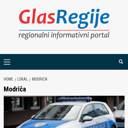
Skip
to
content
Primary
Menu
HOME
LOKAL
MODRIČA
Modriča