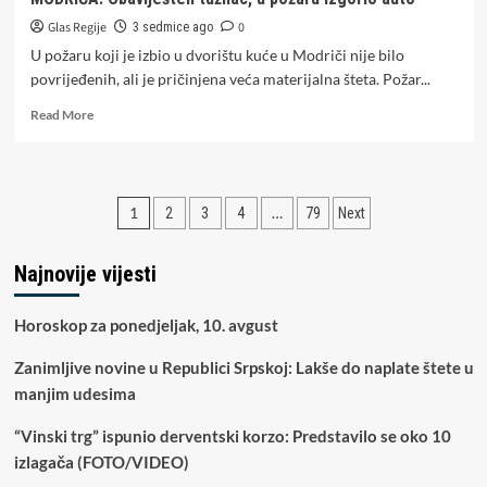
Glas Regije
0
3 sedmice ago
U požaru koji je izbio u dvorištu kuće u Modriči nije bilo
povrijeđenih, ali je pričinjena veća materijalna šteta. Požar...
Read
Read More
more
about
MODRIČA:
Obaviješten
Paginacija
1
…
2
3
4
79
Next
tužilac,
u
članaka
požaru
Najnovije vijesti
izgorio
auto
Horoskop za ponedjeljak, 10. avgust
Zanimljive novine u Republici Srpskoj: Lakše do naplate štete u
manjim udesima
“Vinski trg” ispunio derventski korzo: Predstavilo se oko 10
izlagača (FOTO/VIDEO)