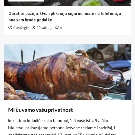
Obratite pažnju: Ovu aplikaciju sigurno imate na telefonu, a
ona vam krade podatke
Glas Regije
0
10 sati ago
Mi čuvamo vašu privatnost
Republika Srpska/BiH
koristimo kolačiće kako bi poboljšali vaše istraživačko
PRASE NIKAD JEFTINIJE: Cijene pale na ovogodišnje dno, za
iskustvo, prikazujemo personalizovane reklame i sadržaj, i
100 KM možete imati glavnu zvijezdu trpeze
analiziramo naš saobraćaj. Klikom na "Prihvati sve", dajete