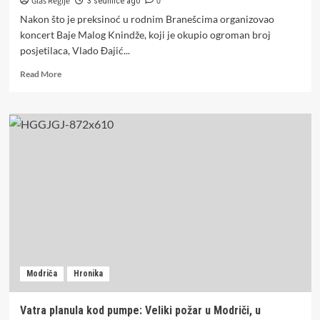
Glas Regije
0
3 sedmice ago
Nakon što je preksinoć u rodnim Branešcima organizovao
koncert Baje Malog Knindže, koji je okupio ogroman broj
posjetilaca, Vlado Đajić...
Read
Read More
more
about
„Spojili
smo
šargiju,
ćoćavske
i
krajiške
pjesme“
Nakon
spektakla
sa
Bajom
Malim
Modriča
Hronika
Knindžom,
Đajić
ponovo
Vatra planula kod pumpe: Veliki požar u Modriči, u
iznenadio