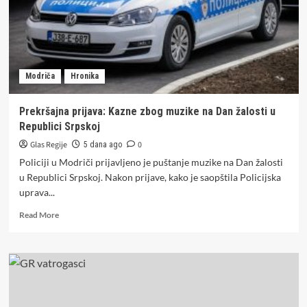
Modriča
Hronika
Prekršajna prijava: Kazne zbog muzike na Dan žalosti u
Republici Srpskoj
Glas Regije
0
5 dana ago
Policiji u Modriči prijavljeno je puštanje muzike na Dan žalosti
u Republici Srpskoj. Nakon prijave, kako je saopštila Policijska
uprava...
Read
Read More
more
about
Prekršajna
prijava:
Kazne
zbog
muzike