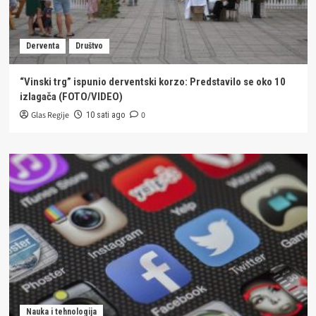
Derventa
Društvo
“Vinski trg” ispunio derventski korzo: Predstavilo se oko 10
izlagača (FOTO/VIDEO)
Glas Regije
0
10 sati ago
Nauka i tehnologija