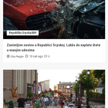
Republika Srpska/BiH
Zanimljive novine u Republici Srpskoj: Lakše do naplate štete
u manjim udesima
Glas Regije
0
10 sati ago