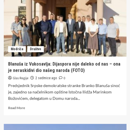
Teško
povrijeđen
vozač
„VW“
Modriča
Društvo
Blanuša iz Vukosavlja: Dijaspora nije daleko od nas – ona
je neraskidivi dio našeg naroda (FOTO)
Glas Regije
0
2 sedmice ago
Predsjednik Srpske demokratske stranke Branko Blanuša sinoć
je, zajedno sa načelnikom opštine Istočna Ilidža Marinkom
Božovićem, delegatom u Domu naroda...
Read
Read More
more
about
Blanuša
iz