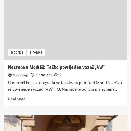
Modriči:
Izgorjela
parcela
i
šuma
u
privatnom
vlasništvu
Modriča
Hronika
Nesreća u Modriči: Teško povrijeđen vozač „VW“
Glas Regije
0
6 dana ago
U nesreći koja se dogodila na lokalnom putu kod Modriče teško
je povrijeđen vozač "VW" P.J. Nesreća je policiji prijavljena...
Read
Read More
more
about
Nesreća
u
Modriči: