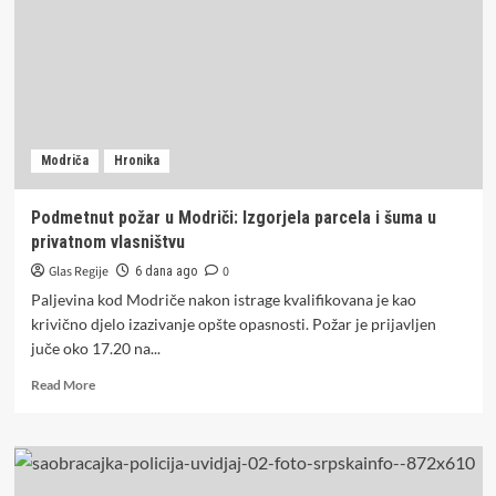
na
Dan
žalosti
u
Republici
Srpskoj
Modriča
Hronika
Podmetnut požar u Modriči: Izgorjela parcela i šuma u
privatnom vlasništvu
Glas Regije
0
6 dana ago
Paljevina kod Modriče nakon istrage kvalifikovana je kao
krivično djelo izazivanje opšte opasnosti. Požar je prijavljen
juče oko 17.20 na...
Read
Read More
more
about
Podmetnut
požar
u