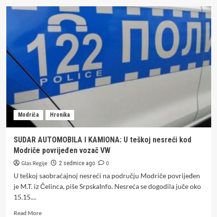
Rafinerija
ulja
Modriča
za
pola
godine
napravila
minus
od
1,3
milion
KM
Modriča
Hronika
SUDAR AUTOMOBILA I KAMIONA: U teškoj nesreći kod
Modriče povrijeđen vozač VW
Glas Regije
0
2 sedmice ago
U teškoj saobraćajnoj nesreći na području Modriče povrijeđen
je M.T. iz Čelinca, piše SrpskaInfo. Nesreća se dogodila juče oko
15.15....
Read
Read More