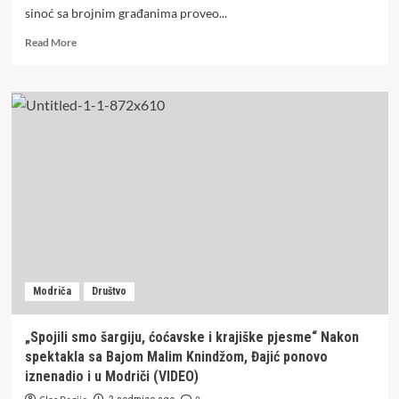
sinoć sa brojnim građanima proveo...
Read
Read More
more
about
Blanuša
na
Dugoj
Njivi:
Narodna
okupljanja
čuvaju
naš
identitet,
a
zajedništvo
je
Modriča
Društvo
najveća
snaga
Republike
„Spojili smo šargiju, ćoćavske i krajiške pjesme“ Nakon
Srpske
spektakla sa Bajom Malim Knindžom, Đajić ponovo
(FOTO)
iznenadio i u Modriči (VIDEO)