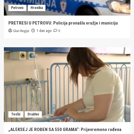
Petrovo
Hronika
PRETRESI U PETROVU: Policija pronašla oružje i municiju
Glas Regije
0
1 dan ago
Teslić
Društvo
„ALEKSEJ JE ROĐEN SA 550 GRAMA“: Prijevremeno rođena