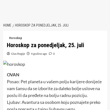
HOME
HOROSKOP ZA PONEDJELJAK, 25. JULI
Horoskop
Horoskop za ponedjeljak, 25. juli
Glas Regije
4 godine ago
0
OVAN
Posao: Pet planeta u vašem polju karijere donijeće
vam šansu da se izborite za daleko bolje uslove na
poslu ili da pređete na bolju radnu poziciju.
Ljubav: Avantura sa osobom koju poznajete preko
posla prerasta u tajnu ljubavnu vezu.