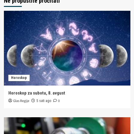
Ne propustite pročitati
Horoskop
Horoskop za subotu, 8. avgust
Glas Regije
0
5 sati ago