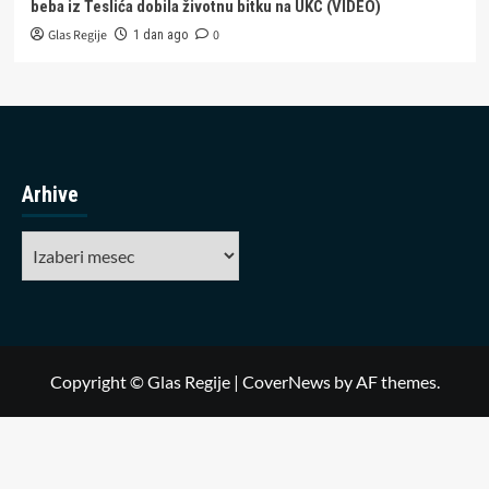
beba iz Teslića dobila životnu bitku na UKC (VIDEO)
Glas Regije
0
1 dan ago
Arhive
Arhive
Copyright © Glas Regije
|
CoverNews
by AF themes.