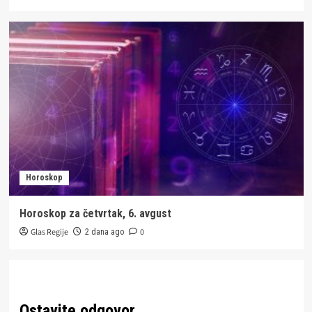
Horoskop
Horoskop za četvrtak, 6. avgust
Glas Regije
0
2 dana ago
Ostavite odgovor