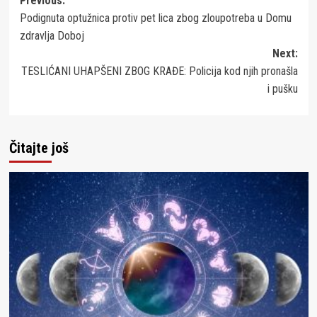
Post
Previous:
Podignuta optužnica protiv pet lica zbog zloupotreba u Domu
navigation
zdravlja Doboj
Next:
TESLIĆANI UHAPŠENI ZBOG KRAĐE: Policija kod njih pronašla
i pušku
Čitajte još