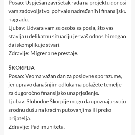
Posao: Uspješan završetak rada na projektu donosi
vam zadovoljstvo, pohvale nadređenih i finansijsku
nagradu.
Ljubav: Udvara vam se osoba sa posla, što vas
stavlja u delikatnu situaciju jer vaš odnos bi mogao
da iskomplikuje stvari.
Zdravlje: Migrena ne prestaje.
ŠKORPIJA
Posao: Veoma važan dan za poslovne sporazume,
jer upravo današnjim odlukama polažete temelje
za dugoročno finansijsko unaprjeđenje.
Ljubav: Slobodne Škorpije mogu da upoznaju svoju
srodnu dušu na kraćim putovanjima ili preko
prijatelja.
Zdravlje: Pad imuniteta.