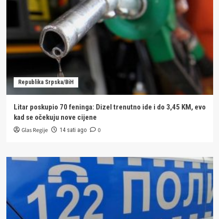
Republika Srpska/BiH
Litar poskupio 70 feninga: Dizel trenutno ide i do 3,45 KM, evo
kad se očekuju nove cijene
Glas Regije
0
14 sati ago