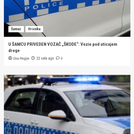
Šamac
Hronika
U ŠAMCU PRIVEDEN VOZAČ „ŠKODE“: Vozio pod uticajem
droge
Glas Regije
0
22 sata ago