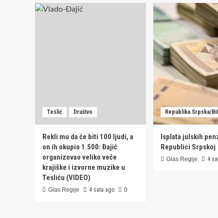
Teslić
Društvo
Republika Srpska/Bi
Rekli mu da će biti 100 ljudi, a
Isplata julskih pen
on ih okupio 1.500: Đajić
Republici Srpskoj
organizovao veliko veče
Glas Regije
4 sa
krajiške i izvorne muzike u
Tesliću (VIDEO)
Glas Regije
4 sata ago
0