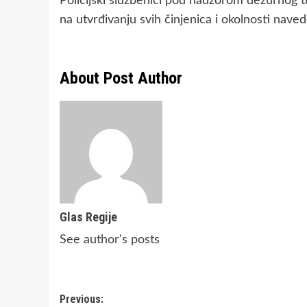
Policijski službenici pod nadzorom dežurnog t
na utvrđivanju svih činjenica i okolnosti nave
About Post Author
Glas Regije
See author's posts
Post
Previous: