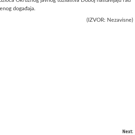
užioca Okružnog javnog tužilaštva Doboj nastavljaju rad
denog događaja.
(IZVOR:
Nezavisne
)
Next: