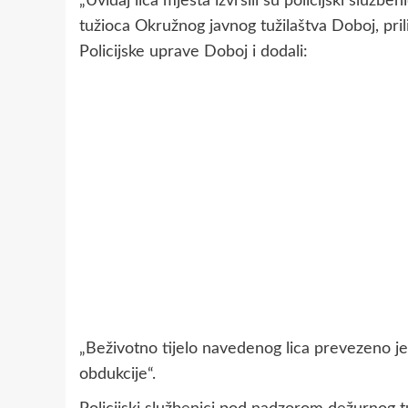
„Uviđaj lica mjesta izvršili su policijski službe
tužioca Okružnog javnog tužilaštva Doboj, prili
Policijske uprave Doboj i dodali:
„Beživotno tijelo navedenog lica prevezeno je
obdukcije“.