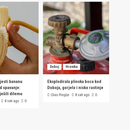
Doboj
Hronika
e jesti bananu
Eksplodirala plinska boca kod
ed spavanje:
Doboja, gorjelo i nisko rastinje
ješili dilemu
Glas Regije
8 sati ago
0
8 sati ago
0