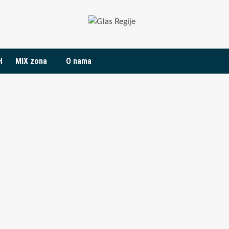
H
MIX zona
O nama