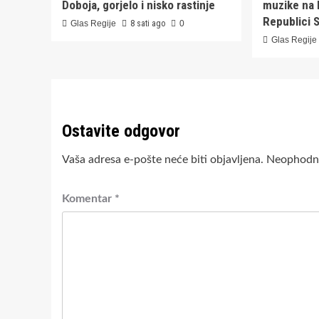
Doboja, gorjelo i nisko rastinje
muzike na 
Republici 
Glas Regije
8 sati ago
0
Glas Regije
Ostavite odgovor
Vaša adresa e-pošte neće biti objavljena.
Neophodna
Komentar
*