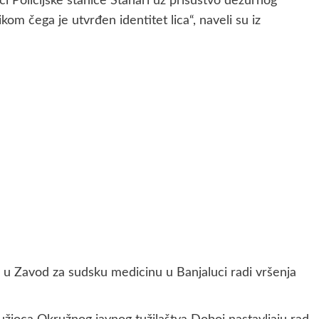
nici Policijske stanice Stanari uz prisustvo dežurnog
kom čega je utvrđen identitet lica“, naveli su iz
 u Zavod za sudsku medicinu u Banjaluci radi vršenja