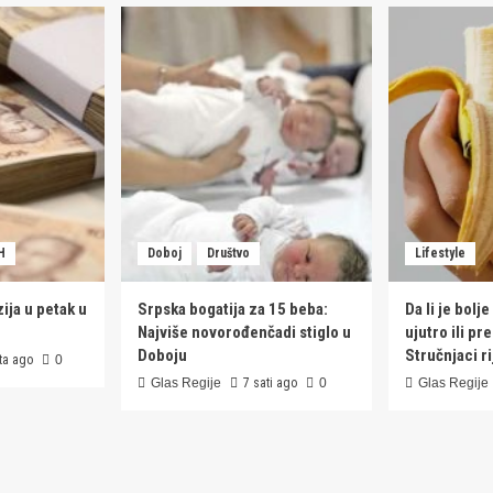
H
Doboj
Društvo
Lifestyle
zija u petak u
Srpska bogatija za 15 beba:
Da li je bolj
Najviše novorođenčadi stiglo u
ujutro ili pr
Doboju
Stručnjaci ri
ta ago
0
Glas Regije
7 sati ago
0
Glas Regije