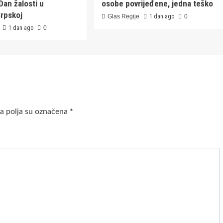
Dan žalosti u
osobe povrijeđene, jedna teško
Srpskoj
Glas Regije
1 dan ago
0
1 dan ago
0
 polja su označena
*