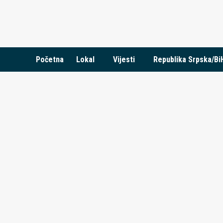
Skip
to
content
Početna
Lokal
Vijesti
Republika Srpska/Bi