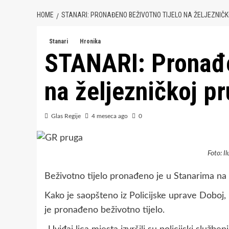
HOME
STANARI: PRONAĐENO BEŽIVOTNO TIJELO NA ŽELJEZNIČK
Stanari
Hronika
STANARI: Pronađe
na željezničkoj pr
Glas Regije
4 meseca ago
0
Foto: I
Beživotno tijelo pronađeno je u Stanarima na ž
Kako je saopšteno iz Policijske uprave Doboj, po
je pronađeno beživotno tijelo.