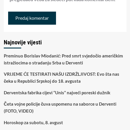
Najnovije vijesti
Preminuo Borislav Miodanić: Pred smrt svjedočio američkim
istražiocima o stradanju Srba u Derventi
VRIJEME ĆE TESTIRATI NAŠU IZDRŽLJIVOST: Evo šta nas
čeka u Republici Srpskoj do 18. avgusta
Derventska fabrika cijevi “Unis” najveći poreski dužnik
Četa vojne policije čuva uspomenu na saborce u Derventi
(FOTO, VIDEO)
Horoskop za subotu, 8. avgust