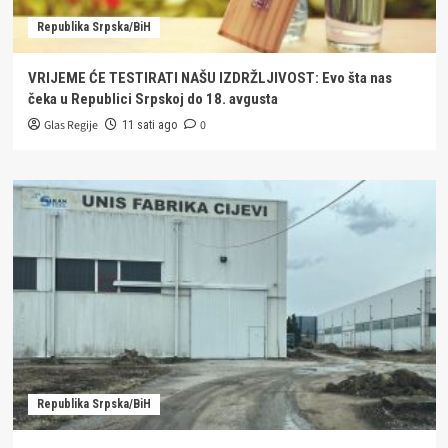
Republika Srpska/BiH
VRIJEME ĆE TESTIRATI NAŠU IZDRŽLJIVOST: Evo šta nas
čeka u Republici Srpskoj do 18. avgusta
Glas Regije
0
11 sati ago
Republika Srpska/BiH