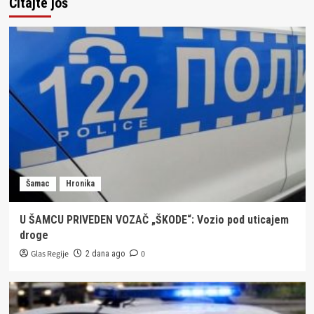
Čitajte još
Šamac
Hronika
U ŠAMCU PRIVEDEN VOZAČ „ŠKODE“: Vozio pod uticajem
droge
Glas Regije
0
2 dana ago