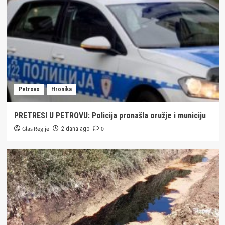
Petrovo
Hronika
PRETRESI U PETROVU: Policija pronašla oružje i municiju
Glas Regije
0
2 dana ago