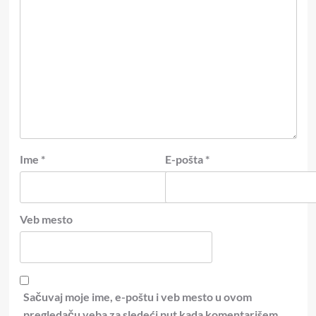
Ime
*
E-pošta
*
Veb mesto
Sačuvaj moje ime, e-poštu i veb mesto u ovom
pregledaču veba za sledeći put kada komentarišem.