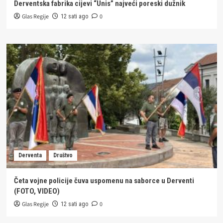
Derventska fabrika cijevi “Unis” najveći poreski dužnik
Glas Regije
0
12 sati ago
Derventa
Društvo
Četa vojne policije čuva uspomenu na saborce u Derventi
(FOTO, VIDEO)
Glas Regije
0
12 sati ago