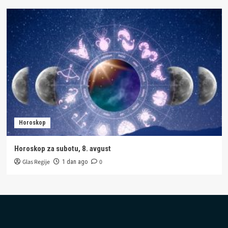
Horoskop
Horoskop za subotu, 8. avgust
Glas Regije
0
1 dan ago