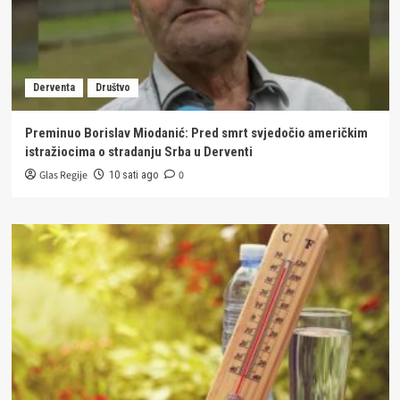
Derventa
Društvo
Preminuo Borislav Miodanić: Pred smrt svjedočio američkim
istražiocima o stradanju Srba u Derventi
Glas Regije
0
10 sati ago