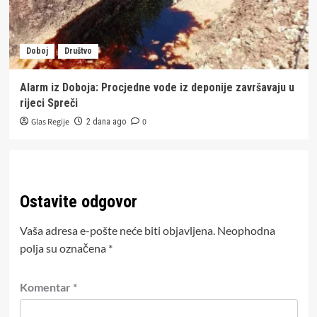
Doboj
Društvo
Alarm iz Doboja: Procjedne vode iz deponije završavaju u
rijeci Spreči
Glas Regije
0
2 dana ago
Ostavite odgovor
Vaša adresa e-pošte neće biti objavljena.
Neophodna
polja su označena
*
Komentar
*