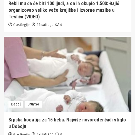
Rekli mu da će biti 100 ljudi, a on ih okupio 1.500: Đajić
organizovao veliko veče krajiške i izvorne muzike u
Tesliću (VIDEO)
Glas Regije
0
16 sati ago
Doboj
Društvo
Srpska bogatija za 15 beba: Najviše novorođenčadi stiglo
u Doboju
Glas Regije
0
19 sati ago