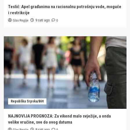
Teslić: Apel građanima na racionalnu potrošnju vode, moguće
i restrikcije
Glas Regije
0
9 sati ago
Republika Srpska/BiH
NAJNOVIJA PROGNOZA: Za vikend malo svježije, a onda
velike vrućine, sve do ovog datuma
Glas Regije
0
9 sati ago