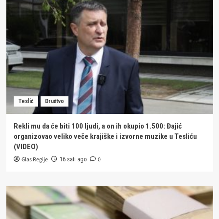
Teslić
Društvo
Rekli mu da će biti 100 ljudi, a on ih okupio 1.500: Đajić
organizovao veliko veče krajiške i izvorne muzike u Tesliću
(VIDEO)
Glas Regije
0
16 sati ago