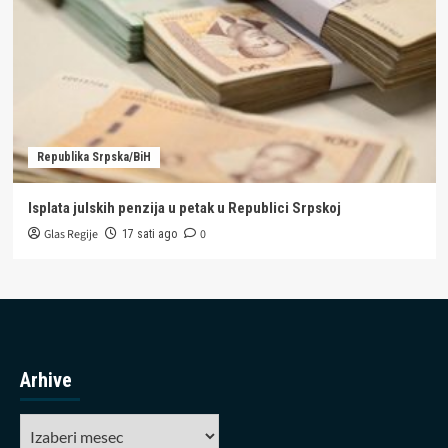
Republika Srpska/BiH
Isplata julskih penzija u petak u Republici Srpskoj
Glas Regije
0
17 sati ago
Arhive
Arhive