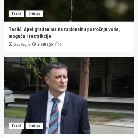
Teslić
Društvo
Teslić: Apel građanima na racionalnu potrošnju vode,
moguće i restrikcije
Glas Regije
0
9 sati ago
Teslić
Društvo