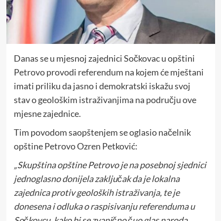
Danas se u mjesnoj zajednici Sočkovac u opštini
Petrovo provodi referendum na kojem će mještani
imati priliku da jasno i demokratski iskažu svoj
stav o geološkim istraživanjima na području ove
mjesne zajednice.
Tim povodom saopštenjem se oglasio načelnik
opštine Petrovo Ozren Petković:
„Skupština opštine Petrovo je na posebnoj sjednici
jednoglasno donijela zaključak da je lokalna
zajednica protiv geoloških istraživanja, te je
donesena i odluka o raspisivanju referenduma u
Sočkovcu, kako bi se zvanično čuo glas naroda