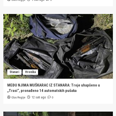
Stanari
Hronika
MEĐU NJIMA MUŠKARAC IZ STANARA: Troje uhapšeno u
„Trasi“, pronađeno 14 automatskih pušaka
Glas Regije
0
12 sati ago