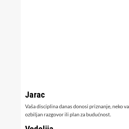
Jarac
Vaša disciplina danas donosi priznanje, neko vas
ozbiljan razgovor ili plan za budućnost.
Vodolija