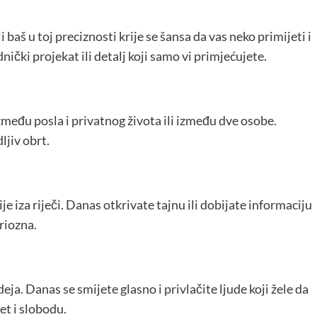
i baš u toj preciznosti krije se šansa da vas neko primijeti i
nički projekat ili detalj koji samo vi primjećujete.
među posla i privatnog života ili između dve osobe.
ljiv obrt.
ije iza riječi. Danas otkrivate tajnu ili dobijate informaciju
eriozna.
deja. Danas se smijete glasno i privlačite ljude koji žele da
et i slobodu.