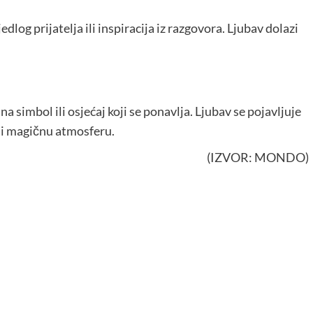
log prijatelja ili inspiracija iz razgovora. Ljubav dolazi
a simbol ili osjećaj koji se ponavlja. Ljubav se pojavljuje
ali magičnu atmosferu.
(IZVOR: MONDO)