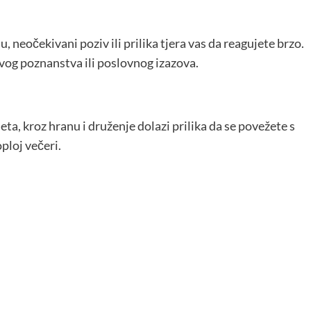
 neočekivani poziv ili prilika tjera vas da reagujete brzo.
ovog poznanstva ili poslovnog izazova.
eta, kroz hranu i druženje dolazi prilika da se povežete s
ploj večeri.