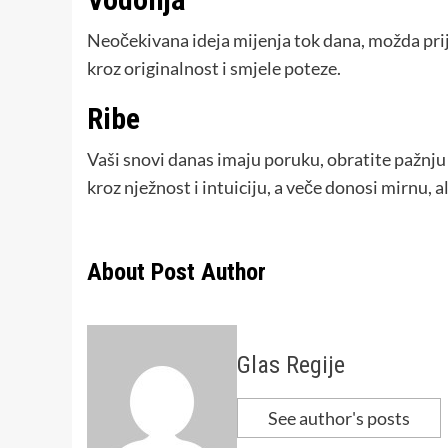
Neočekivana ideja mijenja tok dana, možda prijed
kroz originalnost i smjele poteze.
Ribe
Vaši snovi danas imaju poruku, obratite pažnju n
kroz nježnost i intuiciju, a veče donosi mirnu, 
About Post Author
Glas Regije
See author's posts