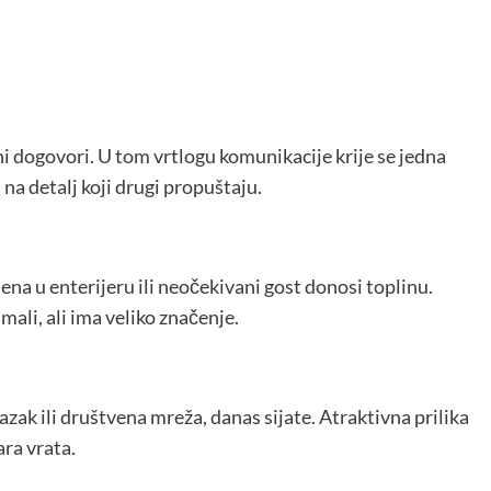
ni dogovori. U tom vrtlogu komunikacije krije se jedna
na detalj koji drugi propuštaju.
na u enterijeru ili neočekivani gost donosi toplinu.
 mali, ali ima veliko značenje.
lazak ili društvena mreža, danas sijate. Atraktivna prilika
ara vrata.