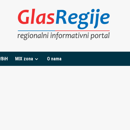
/BiH
MIX zona
O nama