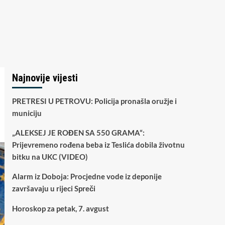
Najnovije vijesti
PRETRESI U PETROVU: Policija pronašla oružje i
municiju
„ALEKSEJ JE ROĐEN SA 550 GRAMA“:
Prijevremeno rođena beba iz Teslića dobila životnu
bitku na UKC (VIDEO)
Alarm iz Doboja: Procjedne vode iz deponije
završavaju u rijeci Spreči
Horoskop za petak, 7. avgust