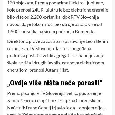
130 objekata. Prema podacima Elektro Ljubljane,
koje prenosi 24UR, ujutru je bez električne energije
bilo više od 2.200 korisnika, dok RTV Slovenija
navodi da je tokom noći bez struje ostalo više od
1.500 korisnika na širem području Komende.
Direktor Uprave za zaštitu i spasavanje Leon Behin
rekao je za TV Slovenija da su na pogođena
područja poslati i veliki agregati za snabdijevanje
škola, vrtića i drugih javnih ustanova električnom
energijom, prenosi
Jutarnji list.
„Ovdje više ništa neće porasti“
Prema pisanju RTV Slovenija, veliko pustošenje
zabilježeno je i u opštini Cerklje na Gorenjskem.
Načelnik Franc Čebulj izjavio je da u donjem dijelu
naselja Zalog gotovo nema objekta bez oštećenja.