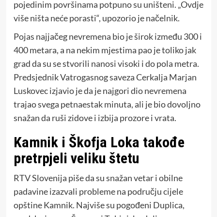
pojedinim površinama potpuno su uništeni. „Ovdje
više ništa neće porasti“, upozorio je načelnik.
Pojas najjačeg nevremena bio je širok između 300 i
400 metara, a na nekim mjestima pao je toliko jak
grad da su se stvorili nanosi visoki i do pola metra.
Predsjednik Vatrogasnog saveza Cerkalja Marjan
Luskovec izjavio je da je najgori dio nevremena
trajao svega petnaestak minuta, ali je bio dovoljno
snažan da ruši zidove i izbija prozore i vrata.
Kamnik i Škofja Loka takođe
pretrpjeli veliku štetu
RTV Slovenija piše da su snažan vetar i obilne
padavine izazvali probleme na području cijele
opštine Kamnik. Najviše su pogođeni Duplica,