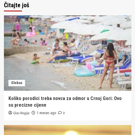
Čitajte još
Globus
Koliko porodici treba novca za odmor u Crnoj Gori: Ovo
su precizne cijene
Glas Regije
0
1 mesec ago