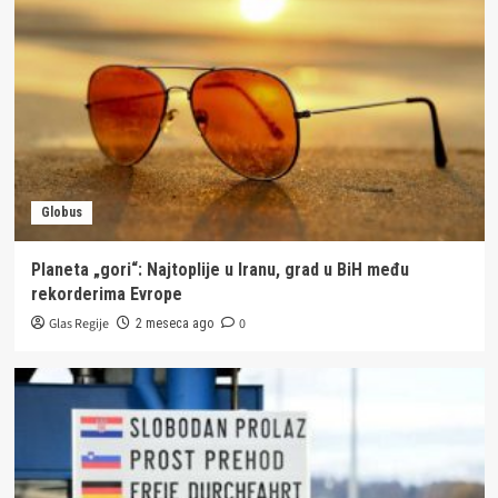
Globus
Planeta „gori“: Najtoplije u Iranu, grad u BiH među
rekorderima Evrope
Glas Regije
0
2 meseca ago