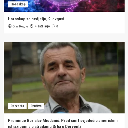
Horoskop
Horoskop za nedjelju, 9. avgust
Glas Regije
0
4 sata ago
Derventa
Društvo
Preminuo Borislav Miodanić: Pred smrt svjedočio američkim
istražiocima o stradanju Srba u Derventi