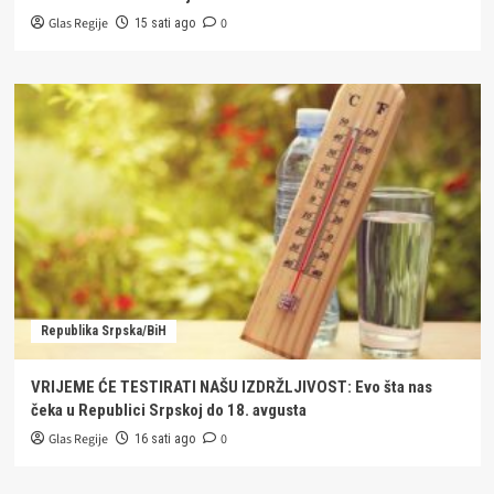
Glas Regije
0
15 sati ago
Republika Srpska/BiH
VRIJEME ĆE TESTIRATI NAŠU IZDRŽLJIVOST: Evo šta nas
čeka u Republici Srpskoj do 18. avgusta
Glas Regije
0
16 sati ago