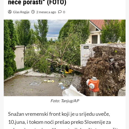
neće porasti“ (FOTO)
Glas Regije
2 meseca ago
0
Foto: Tanjug/AP
Snažan vremenski front koji je u srijedu uveče,
10.juna, i tokom noći prešao preko Slovenije za