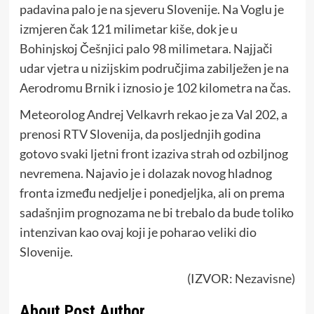
padavina palo je na sjeveru Slovenije. Na Voglu je
izmjeren čak 121 milimetar kiše, dok je u
Bohinjskoj Češnjici palo 98 milimetara. Najjači
udar vjetra u nizijskim područjima zabilježen je na
Aerodromu Brnik i iznosio je 102 kilometra na čas.
Meteorolog Andrej Velkavrh rekao je za Val 202, a
prenosi RTV Slovenija, da posljednjih godina
gotovo svaki ljetni front izaziva strah od ozbiljnog
nevremena. Najavio je i dolazak novog hladnog
fronta između nedjelje i ponedjeljka, ali on prema
sadašnjim prognozama ne bi trebalo da bude toliko
intenzivan kao ovaj koji je poharao veliki dio
Slovenije.
(IZVOR:
Nezavisne
)
About Post Author