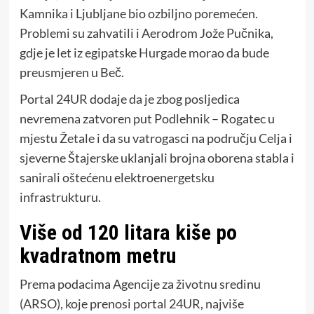
Kamnika i Ljubljane bio ozbiljno poremećen.
Problemi su zahvatili i Aerodrom Jože Pučnika,
gdje je let iz egipatske Hurgade morao da bude
preusmjeren u Beč.
Portal 24UR dodaje da je zbog posljedica
nevremena zatvoren put Podlehnik – Rogatec u
mjestu Žetale i da su vatrogasci na području Celja i
sjeverne Štajerske uklanjali brojna oborena stabla i
sanirali oštećenu elektroenergetsku
infrastrukturu.
Više od 120 litara kiše po
kvadratnom metru
Prema podacima Agencije za životnu sredinu
(ARSO), koje prenosi portal 24UR, najviše