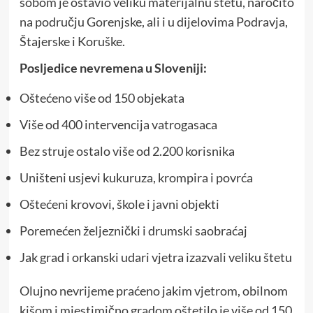
sobom je ostavio veliku materijalnu štetu, naročito
na području Gorenjske, ali i u dijelovima Podravja,
Štajerske i Koruške.
Posljedice nevremena u Sloveniji:
Oštećeno više od 150 objekata
Više od 400 intervencija vatrogasaca
Bez struje ostalo više od 2.200 korisnika
Uništeni usjevi kukuruza, krompira i povrća
Oštećeni krovovi, škole i javni objekti
Poremećen željeznički i drumski saobraćaj
Jak grad i orkanski udari vjetra izazvali veliku štetu
Olujno nevrijeme praćeno jakim vjetrom, obilnom
kišom i mjestimično gradom oštetilo je više od 150