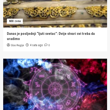
MIX zona
Danas je posljednji “ljuti svetac”: Dvije stvari svi treba da
uradimo
Glas Regije
0
4 sata ago