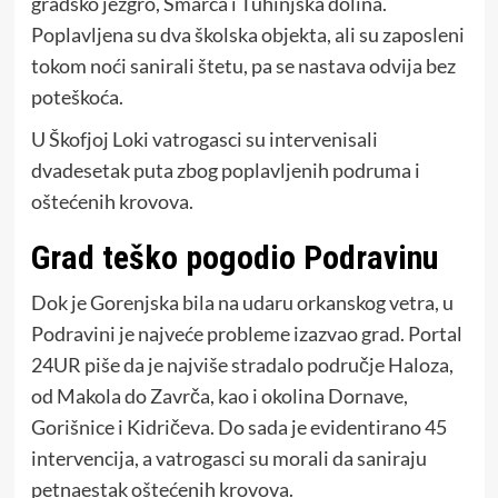
gradsko jezgro, Šmarca i Tuhinjska dolina.
Poplavljena su dva školska objekta, ali su zaposleni
tokom noći sanirali štetu, pa se nastava odvija bez
poteškoća.
U Škofjoj Loki vatrogasci su intervenisali
dvadesetak puta zbog poplavljenih podruma i
oštećenih krovova.
Grad teško pogodio Podravinu
Dok je Gorenjska bila na udaru orkanskog vetra, u
Podravini je najveće probleme izazvao grad. Portal
24UR piše da je najviše stradalo područje Haloza,
od Makola do Zavrča, kao i okolina Dornave,
Gorišnice i Kidričeva. Do sada je evidentirano 45
intervencija, a vatrogasci su morali da saniraju
petnaestak oštećenih krovova.