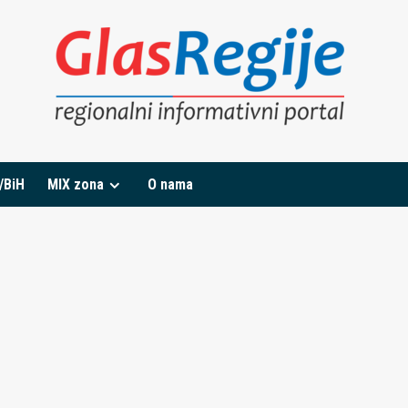
/BiH
MIX zona
O nama