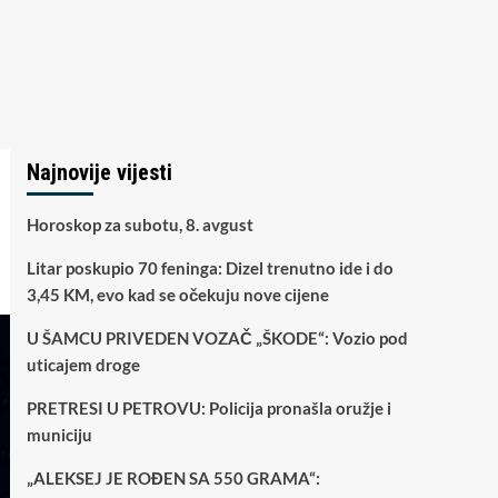
Najnovije vijesti
Horoskop za subotu, 8. avgust
Litar poskupio 70 feninga: Dizel trenutno ide i do
3,45 KM, evo kad se očekuju nove cijene
U ŠAMCU PRIVEDEN VOZAČ „ŠKODE“: Vozio pod
uticajem droge
PRETRESI U PETROVU: Policija pronašla oružje i
municiju
„ALEKSEJ JE ROĐEN SA 550 GRAMA“: