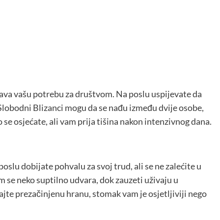
šava vašu potrebu za društvom. Na poslu uspijevate da
. Slobodni Blizanci mogu da se nađu između dvije osobe,
se osjećate, ali vam prija tišina nakon intenzivnog dana.
oslu dobijate pohvalu za svoj trud, ali se ne zalećite u
m se neko suptilno udvara, dok zauzeti uživaju u
te prezačinjenu hranu, stomak vam je osjetljiviji nego