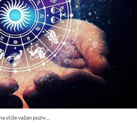
ma stiže važan poziv…