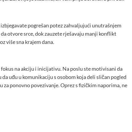
u izbjegavate pogrešan potez zahvaljujući unutrašnjem
a otvore srce, dok zauzete rješavaju manji konflikt
oz više sna krajem dana.
fokus na akciju i inicijativu. Na poslu ste motivisani da
 da uđu u komunikaciju s osobom koja deli sličan pogled
mu za ponovno povezivanje. Oprez s fizičkim naporima, ne