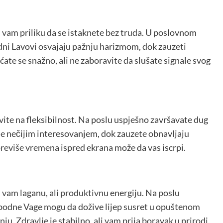
 vam priliku da se istaknete bez truda. U poslovnom
dni Lavovi osvajaju pažnju harizmom, dok zauzeti
te se snažno, ali ne zaboravite da slušate signale svog
vite na fleksibilnost. Na poslu uspješno završavate dug
e nečijim interesovanjem, dok zauzete obnavljaju
previše vremena ispred ekrana može da vas iscrpi.
 vam laganu, ali produktivnu energiju. Na poslu
obodne Vage mogu da dožive lijep susret u opuštenom
u. Zdravlje je stabilno, ali vam prija boravak u prirodi.