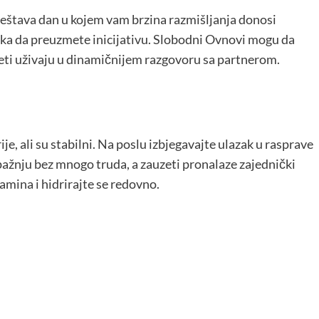
ještava dan u kojem vam brzina razmišljanja donosi
ika da preuzmete inicijativu. Slobodni Ovnovi mogu da
eti uživaju u dinamičnijem razgovoru sa partnerom.
ije, ali su stabilni. Na poslu izbjegavajte ulazak u rasprave
pažnju bez mnogo truda, a zauzeti pronalaze zajednički
amina i hidrirajte se redovno.