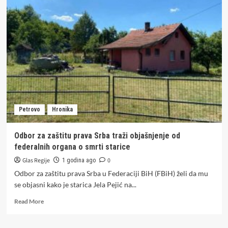
danas
skuplja
21
vrsta
cigareta
u
BiH,
pročitajte
spisak
(FOTO)
Petrovo
Hronika
Odbor za zaštitu prava Srba traži objašnjenje od
federalnih organa o smrti starice
Glas Regije
0
1 godina ago
Odbor za zaštitu prava Srba u Federaciji BiH (FBiH) želi da mu
se objasni kako je starica Jela Pejić na...
Read
Read More
more
about