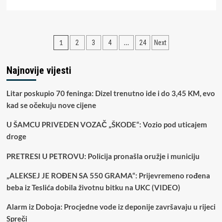
more
about
Zet
starice
Paginacija
1
…
2
3
4
24
Next
za
koju
članaka
je
Najnovije vijesti
obdukcija
pokazala
da
Litar poskupio 70 feninga: Dizel trenutno ide i do 3,45 KM, evo
nije
kad se očekuju nove cijene
ubijena:
Unuk
U ŠAMCU PRIVEDEN VOZAČ „ŠKODE“: Vozio pod uticajem
je
droge
našao
mrtvu
PRETRESI U PETROVU: Policija pronašla oružje i municiju
bez
odjeće
„ALEKSEJ JE ROĐEN SA 550 GRAMA“: Prijevremeno rođena
na
drvima
beba iz Teslića dobila životnu bitku na UKC (VIDEO)
(VIDEO)
Alarm iz Doboja: Procjedne vode iz deponije završavaju u rijeci
Spreči