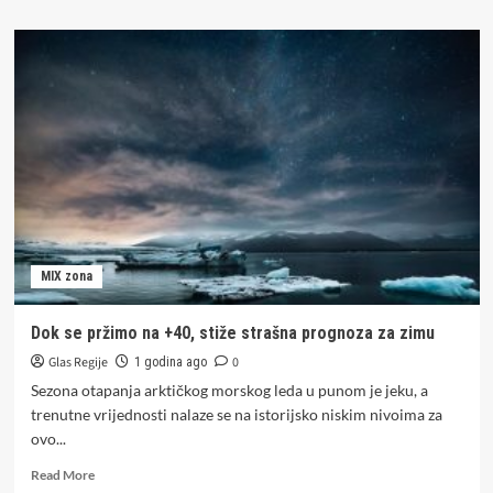
about
Horoskop
za
ponedjeljak,
30.
jun
MIX zona
Dok se pržimo na +40, stiže strašna prognoza za zimu
Glas Regije
0
1 godina ago
Sezona otapanja arktičkog morskog leda u punom je jeku, a
trenutne vrijednosti nalaze se na istorijsko niskim nivoima za
ovo...
Read
Read More
more