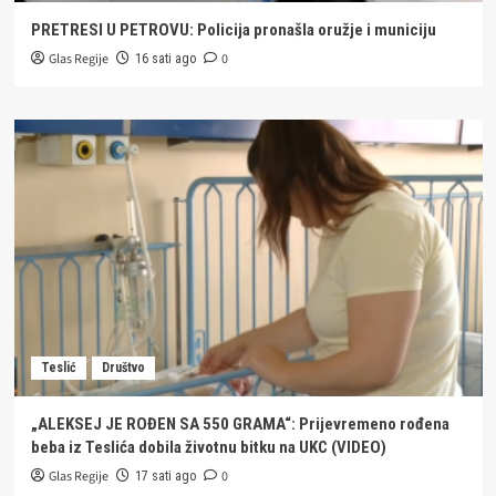
PRETRESI U PETROVU: Policija pronašla oružje i municiju
Glas Regije
0
16 sati ago
Teslić
Društvo
„ALEKSEJ JE ROĐEN SA 550 GRAMA“: Prijevremeno rođena
beba iz Teslića dobila životnu bitku na UKC (VIDEO)
Glas Regije
0
17 sati ago