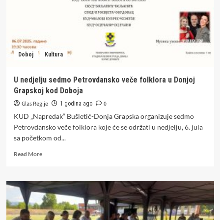
Doboj
Kultura
U nedjelju sedmo Petrovdansko veče folklora u Donjoj
Grapskoj kod Doboja
Glas Regije
0
1 godina ago
KUD „Napredak“ Bušletić-Donja Grapska organizuje sedmo
Petrovdansko veče folklora koje će se održati u nedjelju, 6. jula
sa početkom od...
Read
Read More
more
about
U
nedjelju
sedmo
Petrovdansko
veče