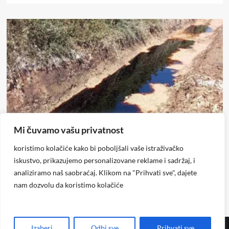
Mi čuvamo vašu privatnost
Doboj
Društvo
koristimo kolačiće kako bi poboljšali vaše istraživačko
Alarm iz Doboja: Procjedne vode iz deponije završavaju u
iskustvo, prikazujemo personalizovane reklame i sadržaj, i
rijeci Spreči
analiziramo naš saobraćaj. Klikom na "Prihvati sve", dajete
Glas Regije
0
19 sati ago
nam dozvolu da koristimo kolačiće
Izaberi
Odbi sve
Prihvati sve