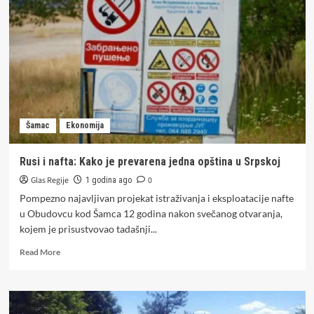
Sjednica
Skupštine
Teslića
počela
na
stadionu,
na
plus
35
Šamac
Ekonomija
stepeni
(FOTO)
Rusi i nafta: Kako je prevarena jedna opština u Srpskoj
Glas Regije
0
1 godina ago
Pompezno najavljivan projekat istraživanja i eksploatacije nafte
u Obudovcu kod Šamca 12 godina nakon svečanog otvaranja,
kojem je prisustvovao tadašnji...
Read
Read More
more
about
Rusi
i