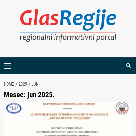
Skip
to
content
Primary
Menu
HOME
2025
JUN
Mesec:
jun 2025.