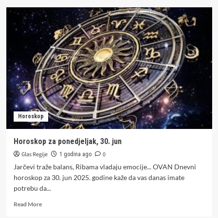
PAKAO
IZ
AFRIKE
IDE
KA
NAMA:
Danas
ulazimo
u
novi
toplotni
talas,
Horoskop
pogledajte
do
koliko
Horoskop za ponedjeljak, 30. jun
će
Glas Regije
0
ići
1 godina ago
temperature
Jarčevi traže balans, Ribama vladaju emocije... OVAN Dnevni
horoskop za 30. jun 2025. godine kaže da vas danas imate
potrebu da...
Read
Read More
more