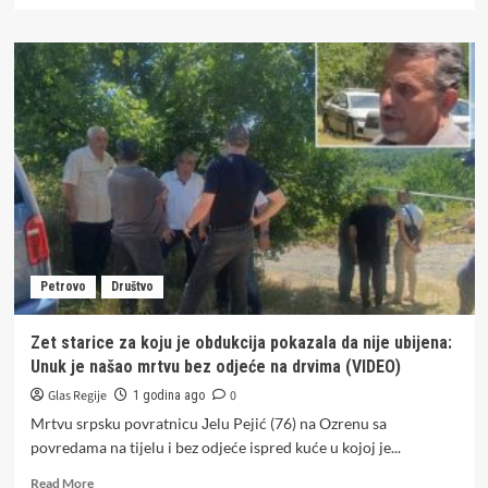
about
Dok
se
pržimo
na
+40,
stiže
strašna
prognoza
za
zimu
Petrovo
Društvo
Zet starice za koju je obdukcija pokazala da nije ubijena:
Unuk je našao mrtvu bez odjeće na drvima (VIDEO)
Glas Regije
0
1 godina ago
Mrtvu srpsku povratnicu Јelu Pejić (76) na Ozrenu sa
povredama na tijelu i bez odjeće ispred kuće u kojoj je...
Read
Read More