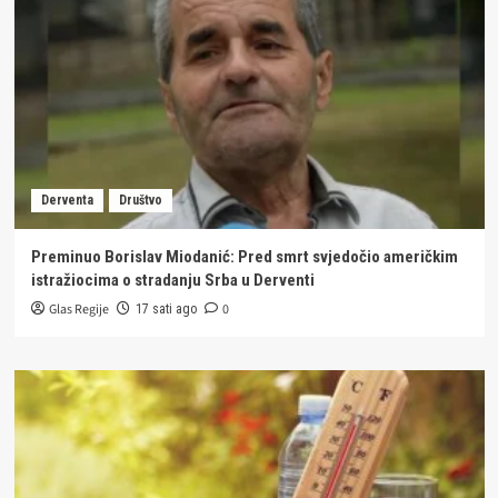
Derventa
Društvo
Preminuo Borislav Miodanić: Pred smrt svjedočio američkim
istražiocima o stradanju Srba u Derventi
Glas Regije
0
17 sati ago