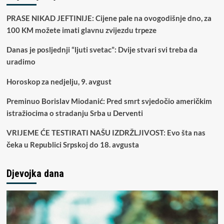
PRASE NIKAD JEFTINIJE: Cijene pale na ovogodišnje dno, za
100 KM možete imati glavnu zvijezdu trpeze
Danas je posljednji “ljuti svetac”: Dvije stvari svi treba da
uradimo
Horoskop za nedjelju, 9. avgust
Preminuo Borislav Miodanić: Pred smrt svjedočio američkim
istražiocima o stradanju Srba u Derventi
VRIJEME ĆE TESTIRATI NAŠU IZDRŽLJIVOST: Evo šta nas
čeka u Republici Srpskoj do 18. avgusta
Djevojka dana