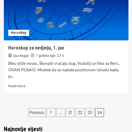
Horoskop
Horoskop za nedjelju, 1. jun
Glas Regije
0
1 godina ago
Biku stiže novac, Škorpiji vraćaju dug, Vodoliji prilika za flert...
OVAN POSAO: Možete da se nadate pozitivnom ishodu kada
je...
Read
Read More
more
about
Horoskop
za
Paginacija
…
24
Previous
1
21
22
23
nedjelju,
1.
članaka
jun
Najnovije vijesti