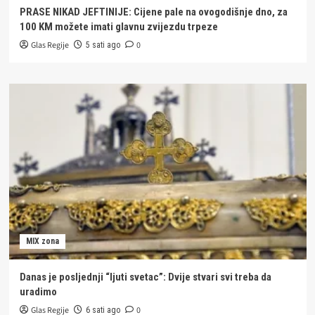
PRASE NIKAD JEFTINIJE: Cijene pale na ovogodišnje dno, za
100 KM možete imati glavnu zvijezdu trpeze
Glas Regije
0
5 sati ago
MIX zona
Danas je posljednji “ljuti svetac”: Dvije stvari svi treba da
uradimo
Glas Regije
0
6 sati ago