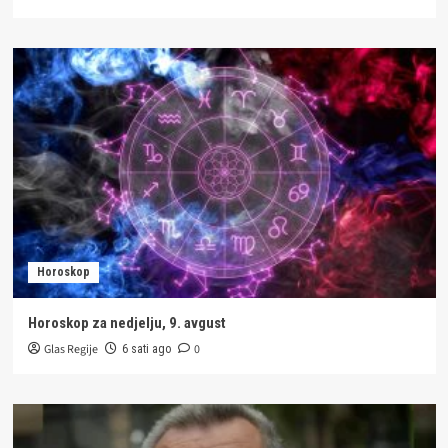
Horoskop
Horoskop za nedjelju, 9. avgust
Glas Regije
0
6 sati ago