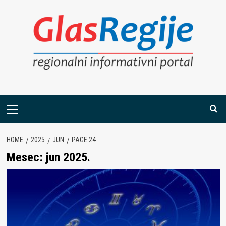
Skip
to
content
Primary
Menu
HOME
2025
JUN
PAGE 24
Mesec:
jun 2025.