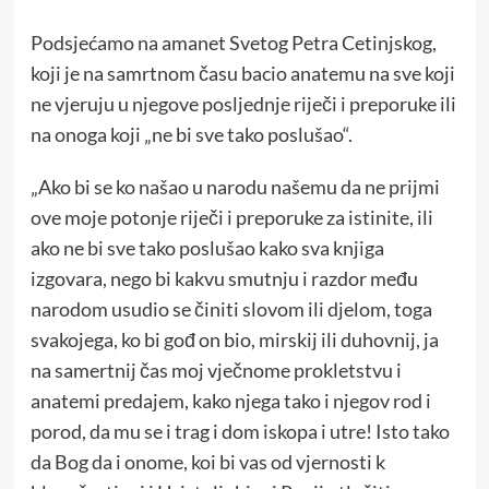
Podsjećamo na amanet Svetog Petra Cetinjskog,
koji je na samrtnom času bacio anatemu na sve koji
ne vjeruju u njegove posljednje riječi i preporuke ili
na onoga koji „ne bi sve tako poslušao“.
„Ako bi se ko našao u narodu našemu da ne prijmi
ove moje potonje riječi i preporuke za istinite, ili
ako ne bi sve tako poslušao kako sva knjiga
izgovara, nego bi kakvu smutnju i razdor među
narodom usudio se činiti slovom ili djelom, toga
svakojega, ko bi gođ on bio, mirskij ili duhovnij, ja
na samertnij čas moj vječnome prokletstvu i
anatemi predajem, kako njega tako i njegov rod i
porod, da mu se i trag i dom iskopa i utre! Isto tako
da Bog da i onome, koi bi vas od vjernosti k