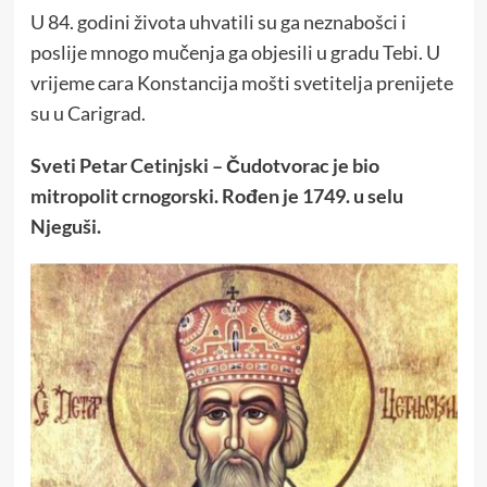
U 84. godini života uhvatili su ga neznabošci i
poslije mnogo mučenja ga objesili u gradu Tebi. U
vrijeme cara Konstancija mošti svetitelja prenijete
su u Carigrad.
Sveti Petar Cetinjski – Čudotvorac je bio
mitropolit crnogorski. Rođen je 1749. u selu
Njeguši.