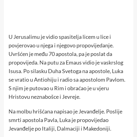
U Jerusalimu je vidio spasitelja licem u lice i
povjerovao u njega i njegovo propovijedanje.
Uvršćen je među 70 apostola, pa je poslat da
propovijeda. Na putu za Emaus vidio je vaskrslog
Isusa. Po silasku Duha Svetoga na apostole, Luka
se vratio u Antiohiju i radio sa apostolom Pavlom.
S njim je putovao u Rim i obraćao je u vjeru
Hristovu neznabošce i Jevreje.
Na molbu hrišćana napisao je Jevanđelje. Poslije
smrti apostola Pavla, Luka je propovijedao
Jevanđelje po Italiji, Dalmaciji i Makedoniji.