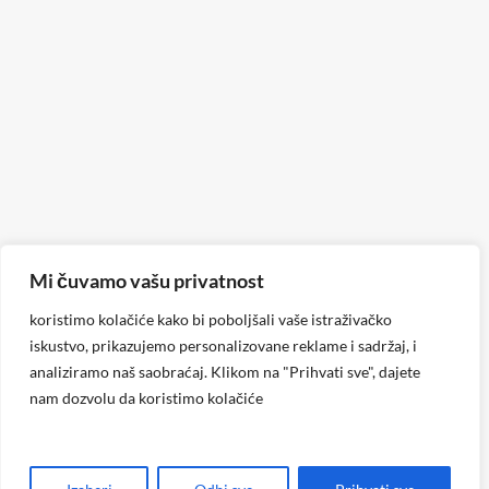
Mi čuvamo vašu privatnost
koristimo kolačiće kako bi poboljšali vaše istraživačko
iskustvo, prikazujemo personalizovane reklame i sadržaj, i
analiziramo naš saobraćaj. Klikom na "Prihvati sve", dajete
nam dozvolu da koristimo kolačiće