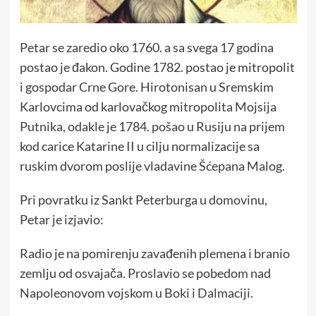
Petar se zaredio oko 1760. a sa svega 17 godina
postao je đakon. Godine 1782. postao je mitropolit
i gospodar Crne Gore. Hirotonisan u Sremskim
Karlovcima od karlovačkog mitropolita Mojsija
Putnika, odakle je 1784. pošao u Rusiju na prijem
kod carice Katarine II u cilju normalizacije sa
ruskim dvorom poslije vladavine Šćepana Malog.
Pri povratku iz Sankt Peterburga u domovinu,
Petar je izjavio:
Radio je na pomirenju zavađenih plemena i branio
zemlju od osvajača. Proslavio se pobedom nad
Napoleonovom vojskom u Boki i Dalmaciji.