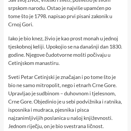
srpskom narodu. Ostao je najviše upamćen po
tome što je 1798. napisao prvi pisani zakonik u
Crnoj Gori.
Iako je bio knez, živio je kao prost monah u jednoj
tjeskobnoj keliji. Upokojio se na današnji dan 1830.
godine. Njegove čudotvorne mošti počivaju u
Cetinjskom manastiru.
Sveti Petar Cetinjski je značajan i po tome što je
bio ne samo mitropolit, nego i etnarh Crne Gore.
Upravljao je sudbinom – duhovnom i tjelesnom,
Crne Gore. Objedinio je u sebi podvižnika i ratnika,
isposnika i mudraca, pjesnika i pisca
najzanimljivijih poslanica u našoj književnosti.
Jednom riječju, on je bio svestrana ličnost.