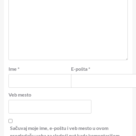
Ime
*
E-pošta
*
Veb mesto
Sačuvaj moje ime, e-poštu i veb mesto u ovom
pregledaču veba za sledeći put kada komentarišem.