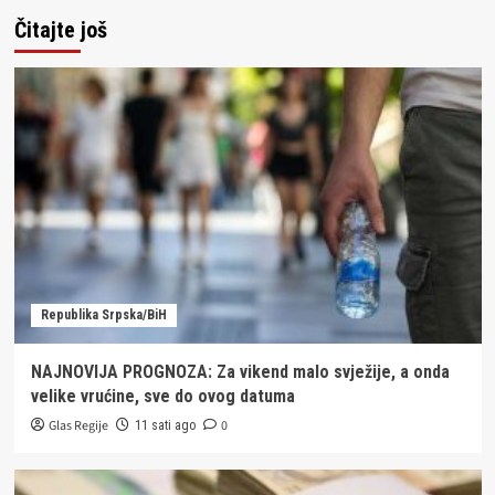
Čitajte još
Republika Srpska/BiH
NAJNOVIJA PROGNOZA: Za vikend malo svježije, a onda
velike vrućine, sve do ovog datuma
Glas Regije
0
11 sati ago