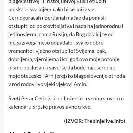
blagočestivoj i Hristoljubivoj Rusii otlučiti
poiskao i svakojemu ako bi se koi iz vas
Cernogoracah i Berđanah našao da pomisli
otstupiti od pokroviteljstva i nada na jednorodnu i
jedinovjernu nama Rusiju, da Bog dajakij te od
njega živoga meso odpadalo i svako dobro
vremenito i vječno otstupilo! Svijema, pak,
dobrijema, vjernijema i koi gođ ovo moje potonje
pismo poslušaju i saverše da bude najuserdnije
moje otečesko i Arhijerejsko blagoslovenije ot roda
v rod rodov i vo vjeki vjekov! Amin.“
Sveti Petar Cetinjski obilježen je crvenim slovom u
kalendaru Srpske pravoslavne crkve.
(IZVOR: Trebinjelive.info)