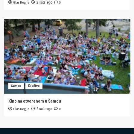
Glas Regije
0
2 sata ago
Šamac
Društvo
Kino na otvorenom u Šamcu
Glas Regije
0
2 sata ago