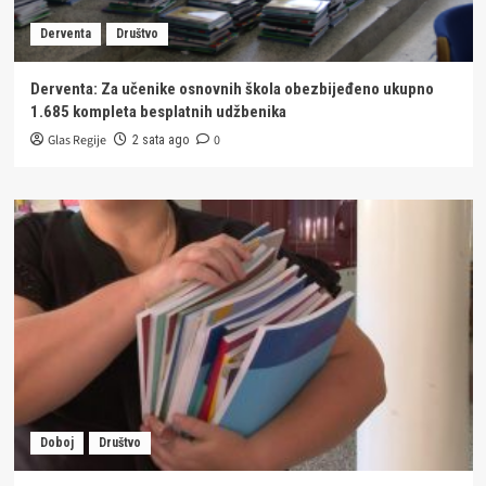
Derventa
Društvo
Derventa: Za učenike osnovnih škola obezbijeđeno ukupno
1.685 kompleta besplatnih udžbenika
Glas Regije
0
2 sata ago
Doboj
Društvo