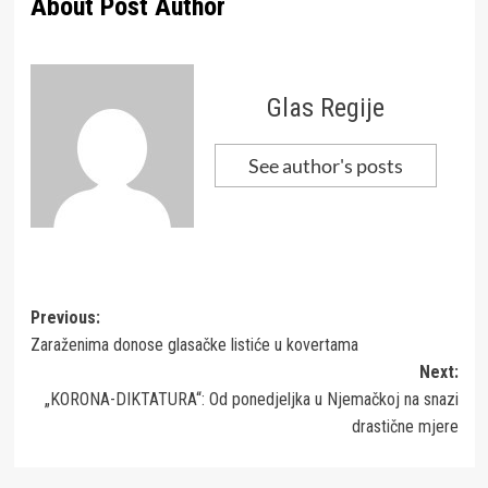
About Post Author
Glas Regije
See author's posts
Post
Previous:
Zaraženima donose glasačke listiće u kovertama
navigation
Next:
„KORONA-DIKTATURA“: Od ponedjeljka u Njemačkoj na snazi
drastične mjere