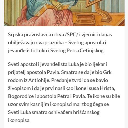
Srpska pravoslavna crkva /SPC/ i vjernici danas
obilježavaju dva praznika – Svetog apostola i
jevanđelistu Luku i Svetog Petra Cetinjskog.
Sveti apostol i jevanđelista Luka je bio ljekar i
prijatelj apostola Pavla. Smatra se da je bio Grk,
rodom iz Antiohije. Predanje tvrdi da se bavio
živopisom i da je prvi naslikao ikone Isusa Hrista,
Bogorodice i apostola Petra i Pavla. Te ikone su bile
uzor svim kasnijim ikonopiscima, zbog čega se
Sveti Luka smatra osnivačem hrišćanskog
ikonopisa.