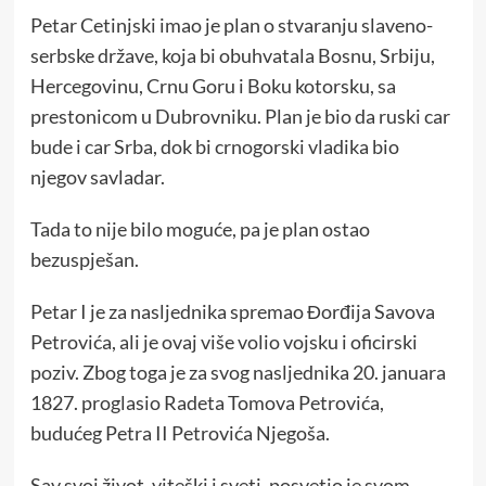
Petar Cetinjski imao je plan o stvaranju slaveno-
serbske države, koja bi obuhvatala Bosnu, Srbiju,
Hercegovinu, Crnu Goru i Boku kotorsku, sa
prestonicom u Dubrovniku. Plan je bio da ruski car
bude i car Srba, dok bi crnogorski vladika bio
njegov savladar.
Tada to nije bilo moguće, pa je plan ostao
bezuspješan.
Petar I je za nasljednika spremao Đorđija Savova
Petrovića, ali je ovaj više volio vojsku i oficirski
poziv. Zbog toga je za svog nasljednika 20. januara
1827. proglasio Radeta Tomova Petrovića,
budućeg Petra II Petrovića Njegoša.
Sav svoj život, viteški i sveti, posvetio je svom