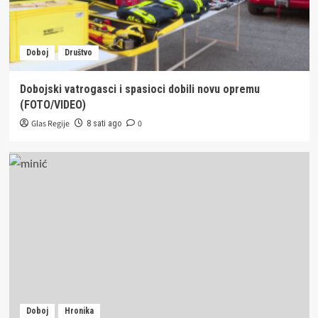
Doboj
Društvo
Dobojski vatrogasci i spasioci dobili novu opremu
(FOTO/VIDEO)
Glas Regije
0
8 sati ago
Doboj
Hronika