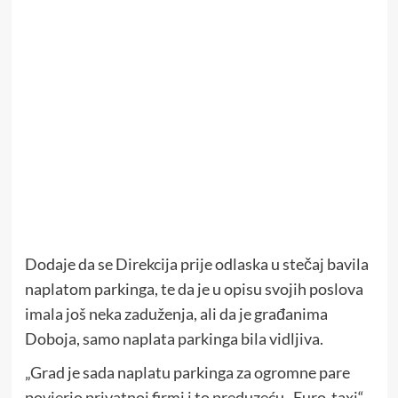
Dodaje da se Direkcija prije odlaska u stečaj bavila
naplatom parkinga, te da je u opisu svojih poslova
imala još neka zaduženja, ali da je građanima
Doboja, samo naplata parkinga bila vidljiva.
„Grad je sada naplatu parkinga za ogromne pare
povjerio privatnoj firmi i to preduzeću „Euro-taxi“,