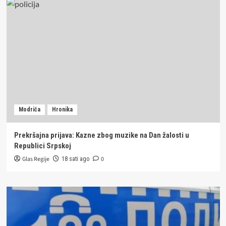
Modriča
Hronika
Prekršajna prijava: Kazne zbog muzike na Dan žalosti u
Republici Srpskoj
Glas Regije
0
18 sati ago