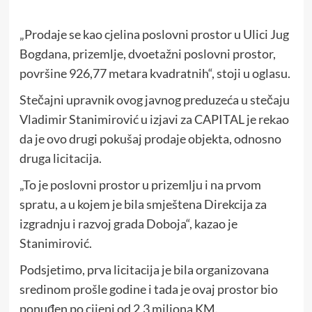
„Prodaje se kao cjelina poslovni prostor u Ulici Jug
Bogdana, prizemlje, dvoetažni poslovni prostor,
površine 926,77 metara kvadratnih“, stoji u oglasu.
Stečajni upravnik ovog javnog preduzeća u stečaju
Vladimir Stanimirović u izjavi za CAPITAL je rekao
da je ovo drugi pokušaj prodaje objekta, odnosno
druga licitacija.
„To je poslovni prostor u prizemlju i na prvom
spratu, a u kojem je bila smještena Direkcija za
izgradnju i razvoj grada Doboja“, kazao je
Stanimirović.
Podsjetimo, prva licitacija je bila organizovana
sredinom prošle godine i tada je ovaj prostor bio
ponuđen po cijeni od 2,3 miliona KM.