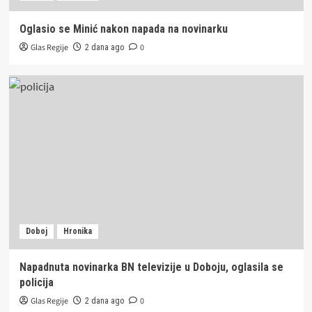
Oglasio se Minić nakon napada na novinarku
Glas Regije
0
2 dana ago
Doboj
Hronika
Napadnuta novinarka BN televizije u Doboju, oglasila se
policija
Glas Regije
0
2 dana ago