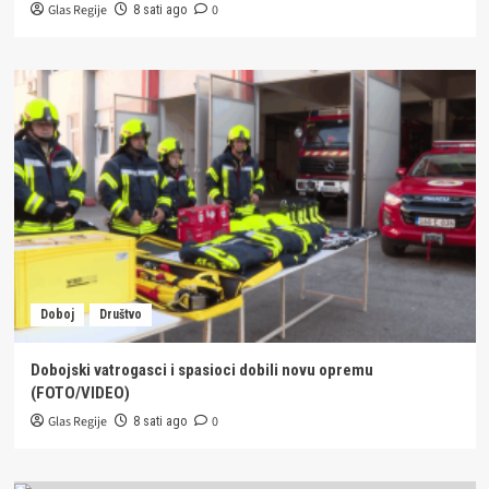
Glas Regije
0
8 sati ago
Doboj
Društvo
Dobojski vatrogasci i spasioci dobili novu opremu
(FOTO/VIDEO)
Glas Regije
0
8 sati ago