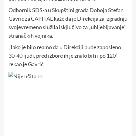
Odbornik SDS-a u Skupštini grada Doboja Stefan
Gavrić za CAPITAL kaže da je Direkcija za izgradnju
svojevremeno služila iskjlučivo za „uhljebljavanje“
stranačkih vojnika.
„Iako je bilo realno da u Direkciji bude zaposleno
30-40 ljudi, pred izbore ih je znalo biti i po 120“
rekao je Gavrić.