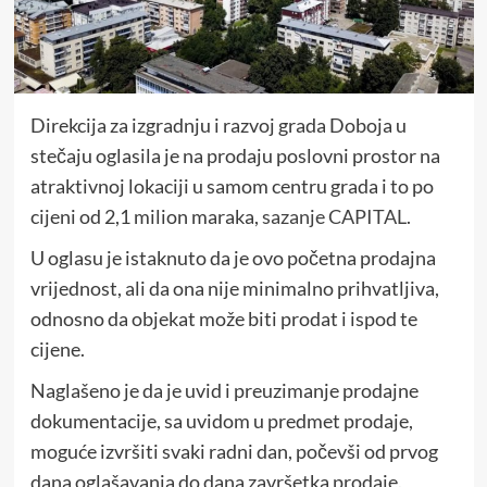
Direkcija za izgradnju i razvoj grada Doboja u
stečaju oglasila je na prodaju poslovni prostor na
atraktivnoj lokaciji u samom centru grada i to po
cijeni od 2,1 milion maraka,
sazanje CAPITAL
.
U oglasu je istaknuto da je ovo početna prodajna
vrijednost, ali da ona nije minimalno prihvatljiva,
odnosno da objekat može biti prodat i ispod te
cijene.
Naglašeno je da je uvid i preuzimanje prodajne
dokumentacije, sa uvidom u predmet prodaje,
moguće izvršiti svaki radni dan, počevši od prvog
dana oglašavanja do dana završetka prodaje.