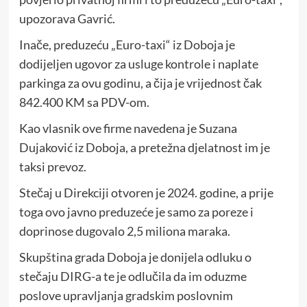
upozorava Gavrić.
Inače, preduzeću „Euro-taxi“ iz Doboja je
dodijeljen ugovor za usluge kontrole i naplate
parkinga za ovu godinu, a čija je vrijednost čak
842.400 KM sa PDV-om.
Kao vlasnik ove firme navedena je Suzana
Dujaković iz Doboja, a pretežna djelatnost im je
taksi prevoz.
Stečaj u Direkciji otvoren je 2024. godine, a prije
toga ovo javno preduzeće je samo za poreze i
doprinose dugovalo 2,5 miliona maraka.
Skupština grada Doboja je donijela odluku o
stečaju DIRG-a te je odlučila da im oduzme
poslove upravljanja gradskim poslovnim