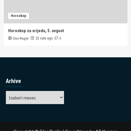
Horoskop
Horoskop za srijedu, 5. avgust
Glas Regije
0
22 sata ago
Arhive
Arhive