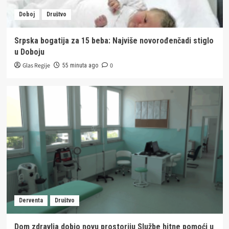
Doboj
Društvo
Srpska bogatija za 15 beba: Najviše novorođenčadi stiglo
u Doboju
Glas Regije
0
55 minuta ago
Derventa
Društvo
Dom zdravlja dobio novu prostoriju Službe hitne pomoći u