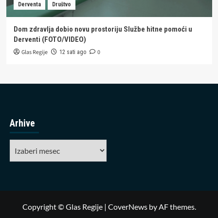
Derventa
Društvo
Dom zdravlja dobio novu prostoriju Službe hitne pomoći u
Derventi (FOTO/VIDEO)
Glas Regije
0
12 sati ago
Arhive
Arhive
Copyright © Glas Regije
|
CoverNews
by AF themes.