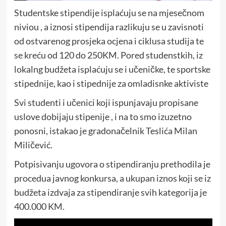
Studentske stipendije isplaćuju se na mjesečnom
niviou , a iznosi stipendija razlikuju se u zavisnoti
od ostvarenog prosjeka ocjena i ciklusa studija te
se kreću od 120 do 250KM. Pored studenstkih, iz
lokalng budžeta isplaćuju se i učeničke, te sportske
stipednije, kao i stipednije za omladisnke aktiviste
Svi studenti i učenici koji ispunjavaju propisane
uslove dobijaju stipenije , i na to smo izuzetno
ponosni, istakao je gradonačelnik Teslića Milan
Miličević.
Potpisivanju ugovora o stipendiranju prethodila je
procedua javnog konkursa, a ukupan iznos koji se iz
budžeta izdvaja za stipendiranje svih kategorija je
400.000 KM.