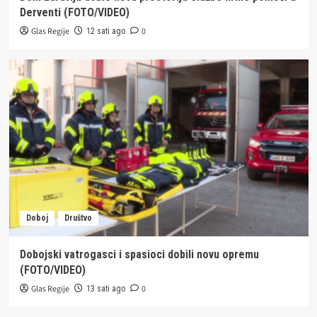
Derventi (FOTO/VIDEO)
Glas Regije
0
12 sati ago
Doboj
Društvo
Dobojski vatrogasci i spasioci dobili novu opremu
(FOTO/VIDEO)
Glas Regije
0
13 sati ago