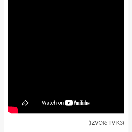
(IZVOR:
TV K3
)