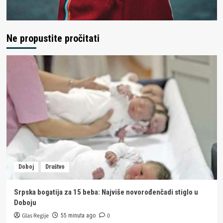
Ne propustite pročitati
Doboj
Društvo
Srpska bogatija za 15 beba: Najviše novorođenčadi stiglo u
Doboju
Glas Regije
0
55 minuta ago