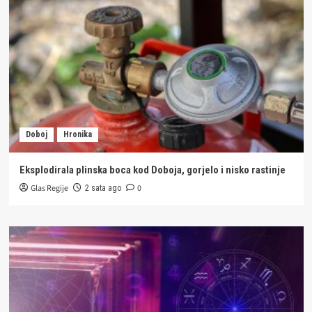
Doboj
Hronika
Eksplodirala plinska boca kod Doboja, gorjelo i nisko rastinje
Glas Regije
0
2 sata ago