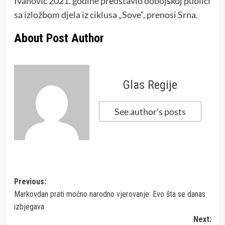
Ivanović 2021. godine predstavio dobojskoj publici
sa izložbom djela iz ciklusa „Sove“, prenosi Srna.
About Post Author
Glas Regije
See author's posts
Post
Previous:
Markovdan prati moćno narodno vjerovanje: Evo šta se danas
navigation
izbjegava
Next: