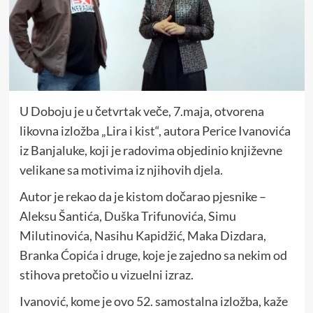
U Doboju je u četvrtak veče, 7.maja, otvorena
likovna izložba „Lira i kist“, autora Perice Ivanovića
iz Banjaluke, koji je radovima objedinio književne
velikane sa motivima iz njihovih djela.
Autor je rekao da je kistom dočarao pjesnike –
Aleksu Šantića, Duška Trifunovića, Simu
Milutinovića, Nasihu Kapidžić, Maka Dizdara,
Branka Ćopića i druge, koje je zajedno sa nekim od
stihova pretočio u vizuelni izraz.
Ivanović, kome je ovo 52. samostalna izložba, kaže