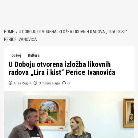
HOME
U DOBOJU OTVORENA IZLOŽBA LIKOVNIH RADOVA „LIRA I KIST“
PERICE IVANOVIĆA
Doboj
Kultura
U Doboju otvorena izložba likovnih
radova „Lira i kist“ Perice Ivanovića
Glas Regije
3 meseca ago
0