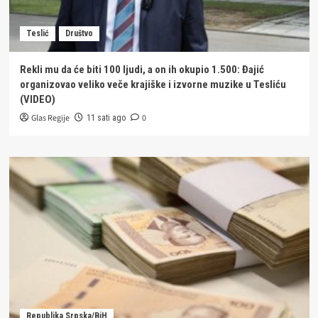
Teslić
Društvo
Rekli mu da će biti 100 ljudi, a on ih okupio 1.500: Đajić
organizovao veliko veče krajiške i izvorne muzike u Tesliću
(VIDEO)
Glas Regije
0
11 sati ago
Republika Srpska/BiH