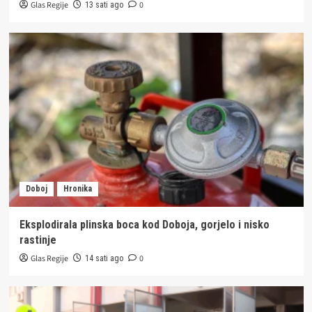
Glas Regije
0
13 sati ago
Doboj
Hronika
Eksplodirala plinska boca kod Doboja, gorjelo i nisko
rastinje
Glas Regije
0
14 sati ago