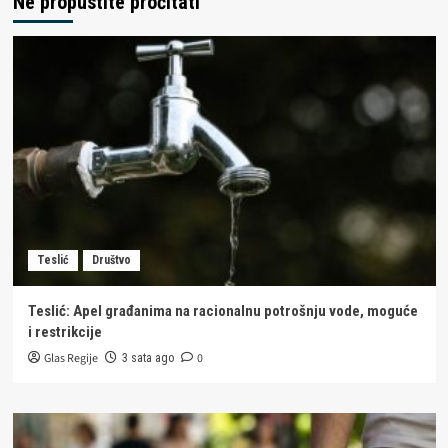
Ne propustite pročitati
Teslić
Društvo
Teslić: Apel građanima na racionalnu potrošnju vode, moguće
i restrikcije
Glas Regije
0
3 sata ago