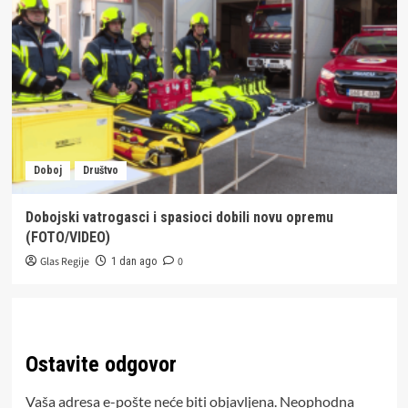
Doboj
Društvo
Dobojski vatrogasci i spasioci dobili novu opremu
(FOTO/VIDEO)
Glas Regije
0
1 dan ago
Ostavite odgovor
Vaša adresa e-pošte neće biti objavljena.
Neophodna