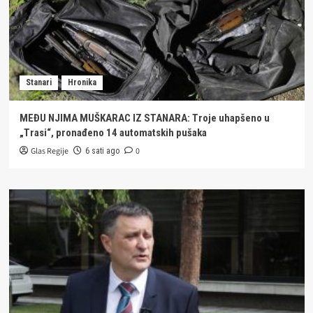
Stanari
Hronika
MEĐU NJIMA MUŠKARAC IZ STANARA: Troje uhapšeno u
„Trasi“, pronađeno 14 automatskih pušaka
Glas Regije
0
6 sati ago