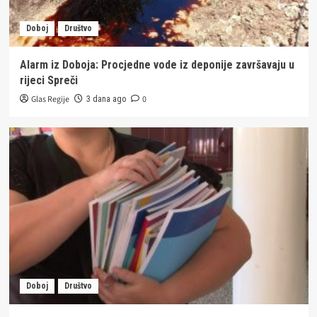
Doboj
Društvo
Alarm iz Doboja: Procjedne vode iz deponije završavaju u
rijeci Spreči
Glas Regije
0
3 dana ago
Doboj
Društvo