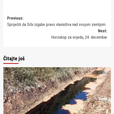
Post
Previous:
Spriječiti da Srbi izgube pravo vlasništva nad svojom zemljom
navigation
Next:
Horoskop za srijedu, 24. decembar
Čitajte još