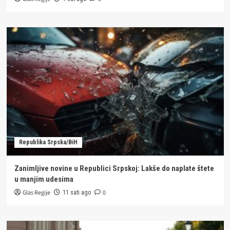
Republika Srpska/BiH
Zanimljive novine u Republici Srpskoj: Lakše do naplate štete
u manjim udesima
Glas Regije
0
11 sati ago