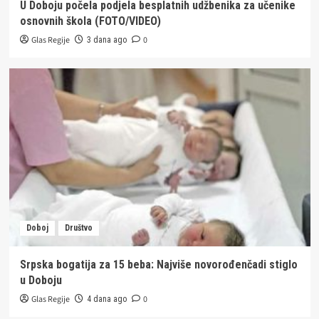
U Doboju počela podjela besplatnih udžbenika za učenike
osnovnih škola (FOTO/VIDEO)
Glas Regije
0
3 dana ago
Doboj
Društvo
Srpska bogatija za 15 beba: Najviše novorođenčadi stiglo
u Doboju
Glas Regije
0
4 dana ago