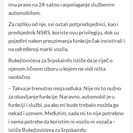
ima pravo na 24-satno raspolaganje službenim
automobilom.
Za razliku od nje, svi ostali potpredsjednici, kao i
predsjednik NSRS, koriste ovu privilegiju, dok su
pojedini nakon preuzimanja funkcije čak insistirali i
na određenoj marki vozila.
Bukejlovićeva za Srpskainfo ističe da je riječ o
njenom ličnom izboru u kojem ne vidi ništa
neobično.
– Takva je trenutno moja odluka. Nije mi to nužno
za obavljanje funkcije. Naravno, automobil je u
funkciji i službi, pa ako mi bude trebalo možda ga
nekad i uzmem. Međutim, sada mi to nije potrebno
i nema potrebe da koristim ni vozilo ni vozača –
ističe Bukejlovićeva za Srpskainfo.