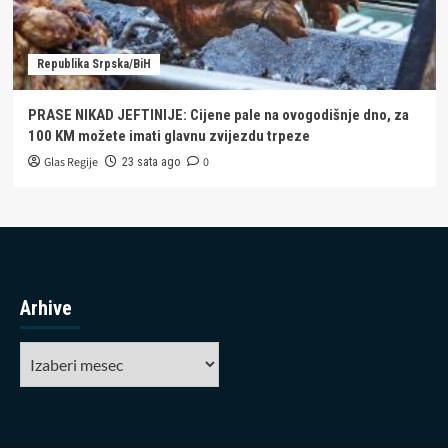
Republika Srpska/BiH
PRASE NIKAD JEFTINIJE: Cijene pale na ovogodišnje dno, za
100 KM možete imati glavnu zvijezdu trpeze
Glas Regije
0
23 sata ago
Arhive
Arhive