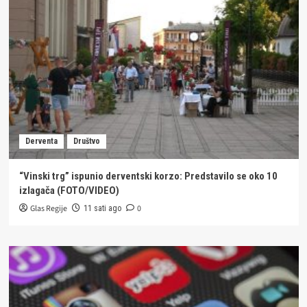
Derventa
Društvo
“Vinski trg” ispunio derventski korzo: Predstavilo se oko 10
izlagača (FOTO/VIDEO)
Glas Regije
0
11 sati ago