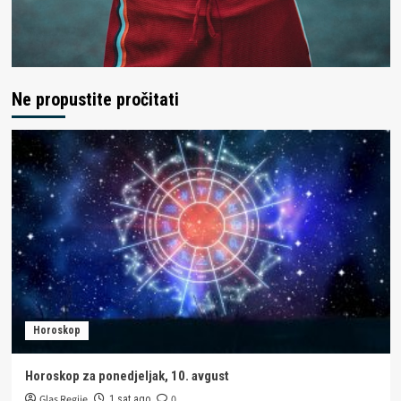
Ne propustite pročitati
Horoskop
Horoskop za ponedjeljak, 10. avgust
Glas Regije
0
1 sat ago