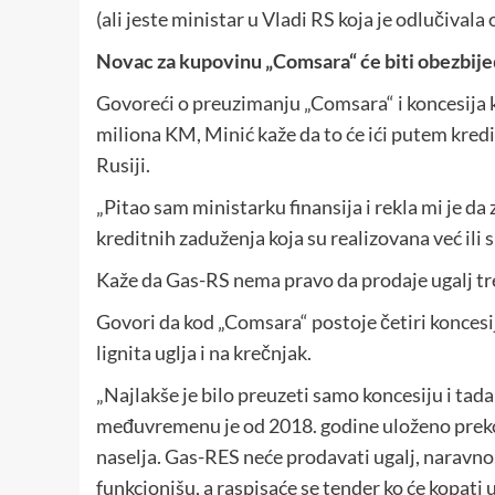
(ali jeste ministar u Vladi RS koja je odlučivala 
Novac za kupovinu „Comsara“ će biti obezbije
Govoreći o preuzimanju „Comsara“ i koncesija k
miliona KM, Minić kaže da to će ići putem kredita,
Rusiji.
„Pitao sam ministarku finansija i rekla mi je d
kreditnih zaduženja koja su realizovana već ili su
Kaže da Gas-RS nema pravo da prodaje ugalj tr
Govori da kod „Comsara“ postoje četiri koncesij
lignita uglja i na krečnjak.
„Najlakše je bilo preuzeti samo koncesiju i tada
međuvremenu je od 2018. godine uloženo preko 
naselja. Gas-RES neće prodavati ugalj, narav
funkcionišu, a raspisaće se tender ko će kopati u