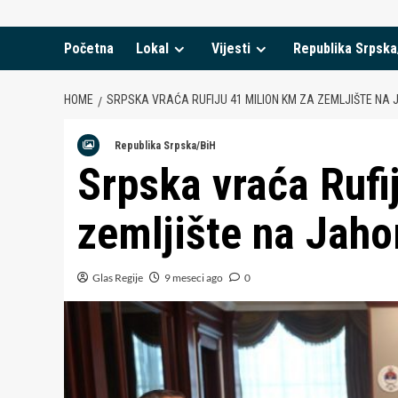
Početna
Lokal
Vijesti
Republika Srpska
HOME
SRPSKA VRAĆA RUFIJU 41 MILION KM ZA ZEMLJIŠTE NA J
Republika Srpska/BiH
Srpska vraća Rufi
zemljište na Jaho
Glas Regije
9 meseci ago
0