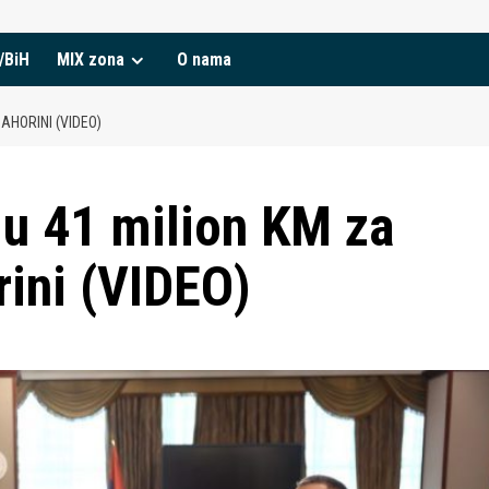
/BiH
MIX zona
O nama
AHORINI (VIDEO)
ju 41 milion KM za
rini (VIDEO)