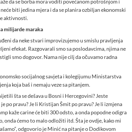
ju, kaže da se borba mora voditi povećanom potrošnjom i
 neće biti jedina mjera i da se planira ozbiljan ekonomski
e aktivnosti.
la milijarde maraka
uđeni da neke stvari improvizujemo u smislu pravljenja
eljeni efekat. Razgovarali smo sa poslodavcima, njima ne
ostigli smo dogovor. Nama nije cilj da očuvamo radna
konomsko socijalnog savjeta i kolegijumu Ministarstva
jenja koja baš i nemaju veze sa pitanjem.
ijetili šta se dešava u Bosni i Hercegovini? Jeste
a je po pravu? Je li Kristijan Šmit po pravu? Je li izmjena
amp kaže carine će biti 300 odsto, a onda popodne odigra
, onda ćemo to malo odložiti itd. Šta je ovdje, kako mi
ašamo“, odgovorio je Minić na pitanje o Dodikovom