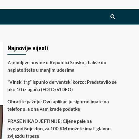
Najnovije vijesti
Zanimljive novine u Republici Srpskoj: Lakše do
naplate štete u manjim udesima
“Vinski trg” ispunio derventski korzo: Predstavilo se
oko 10 izlagača (FOTO/VIDEO)
Obratite pažnju: Ovu aplikaciju sigurno imate na
telefonu, a ona vam krade podatke
PRASE NIKAD JEFTINIJE: Cijene pale na
ovogodišnje dno, za 100 KM možete imati glavnu
zvijezdu trpeze