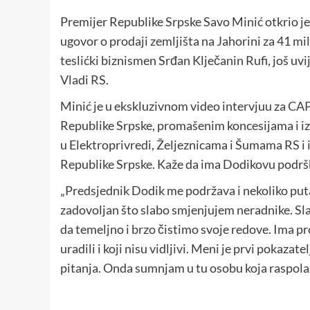
Premijer Republike Srpske Savo Minić otkrio j
ugovor o prodaji zemljišta na Jahorini za 41 mi
teslićki biznismen Srđan Klječanin Rufi, još uvi
Vladi RS.
Minić je u ekskluzivnom video intervjuu za
CAP
Republike Srpske, promašenim koncesijama i i
u Elektroprivredi, Željeznicama i Šumama RS i i
Republike Srpske. Kaže da ima Dodikovu podršku
„Predsjednik Dodik me podržava i nekoliko puta m
zadovoljan što slabo smjenjujem neradnike. Slaž
da temeljno i brzo čistimo svoje redove. Ima pro
uradili i koji nisu vidljivi. Meni je prvi pokazat
pitanja. Onda sumnjam u tu osobu koja raspola