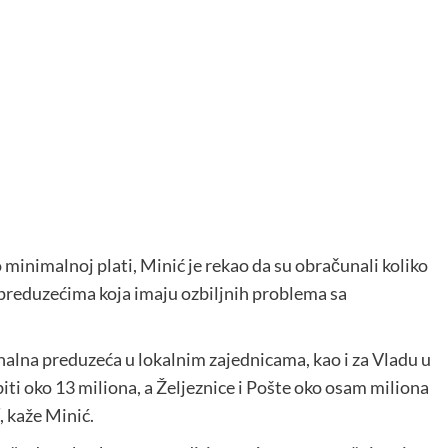
inimalnoj plati, Minić je rekao da su obračunali koliko
o preduzećima koja imaju ozbiljnih problema sa
nalna preduzeća u lokalnim zajednicama, kao i za Vladu u
ti oko 13 miliona, a Željeznice i Pošte oko osam miliona
, kaže Minić.