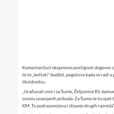
Komentarišući ekspresno postignuti dogovor o m
će to „koštati“ budžet, pogotovo kada se radi 
likvidnošću.
„Izračunali smo i za Šume, Željeznice RS, komu
smislu smanjenih prihoda. Za Šume će to opet bi
KM. To podrazumijeva i dizanje drugih razreda“