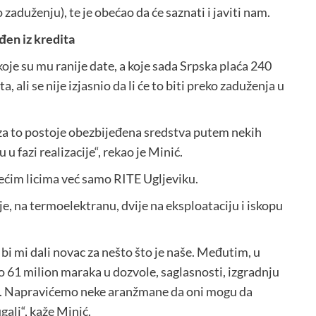
o zaduženju), te je obećao da će saznati i javiti nam.
đen iz kredita
oje su mu ranije date, a koje sada Srpska plaća 240
 ali se nije izjasnio da li će to biti preko zaduženja u
a za to postoje obezbijeđena sredstva putem nekih
 u fazi realizacije“, rekao je Minić.
ećim licima već samo RITE Ugljeviku.
e, na termoelektranu, dvije na eksploataciju i iskopu
 bi mi dali novac za nešto što je naše. Međutim, u
61 milion maraka u dozvole, saglasnosti, izgradnju
no. Napravićemo neke aranžmane da oni mogu da
galj“, kaže Minić.