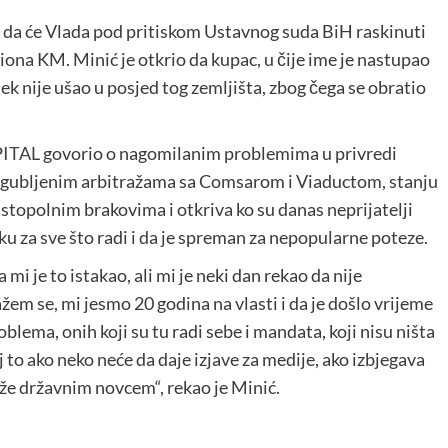
e da će Vlada pod pritiskom Ustavnog suda BiH raskinuti
liona KM. Minić je otkrio da kupac, u čije ime je nastupao
jek nije ušao u posjed tog zemljišta, zbog čega se obratio
ITAL
govorio o nagomilanim problemima u privredi
zgubljenim arbitražama sa Comsarom i Viaductom, stanju
stopolnim brakovima i otkriva ko su danas neprijatelji
 za sve što radi i da je spreman za nepopularne poteze.
i je to istakao, ali mi je neki dan rekao da nije
em se, mi jesmo 20 godina na vlasti i da je došlo vrijeme
blema, onih koji su tu radi sebe i mandata, koji nisu ništa
elj to ako neko neće da daje izjave za medije, ako izbjegava
že državnim novcem“, rekao je Minić.