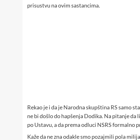
prisustvu na ovim sastancima.
Rekao je i da je Narodna skupština RS samo sta
ne bi došlo do hapšenja Dodika. Na pitanje da li
po Ustavu, a da prema odluci NSRS formalno pr
Kaže da ne zna odakle smo pozajmili pola milija