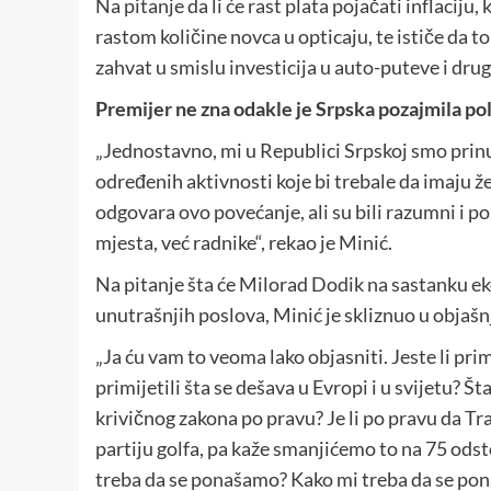
Na pitanje da li će rast plata pojačati inflaci
rastom količine novca u opticaju, te ističe da to
zahvat u smislu investicija u auto-puteve i drug
Premijer ne zna odakle je Srpska pozajmila po
„Jednostavno, mi u Republici Srpskoj smo prin
određenih aktivnosti koje bi trebale da imaju ž
odgovara ovo povećanje, ali su bili razumni i p
mjesta, već radnike“, rekao je Minić.
Na pitanje šta će Milorad Dodik na sastanku e
unutrašnjih poslova, Minić je skliznuo u objašn
„Ja ću vam to veoma lako objasniti. Jeste li prim
primijetili šta se dešava u Evropi i u svijetu? Št
krivičnog zakona po pravu? Je li po pravu da Tr
partiju golfa, pa kaže smanjićemo to na 75 odsto
treba da se ponašamo? Kako mi treba da se pon