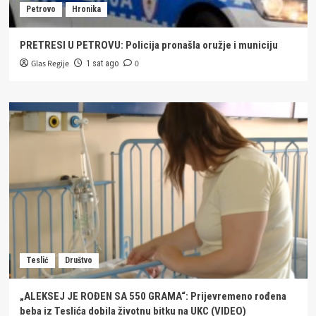
Petrovo
Hronika
PRETRESI U PETROVU: Policija pronašla oružje i municiju
Glas Regije
0
1 sat ago
Teslić
Društvo
„ALEKSEJ JE ROĐEN SA 550 GRAMA“: Prijevremeno rođena
beba iz Teslića dobila životnu bitku na UKC (VIDEO)