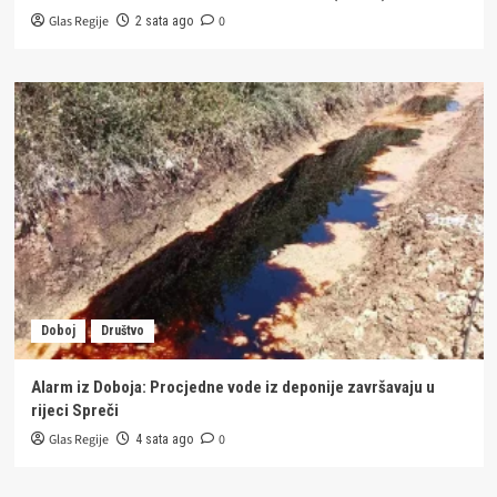
Glas Regije
0
2 sata ago
Doboj
Društvo
Alarm iz Doboja: Procjedne vode iz deponije završavaju u
rijeci Spreči
Glas Regije
0
4 sata ago