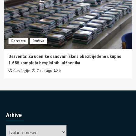
Derventa
Društvo
Derventa: Za učenike osnovnih škola obezbijeđeno ukupno
1.685 kompleta besplatnih udžbenika
Glas Regije
0
7 sati ago
Arhive
Arhive