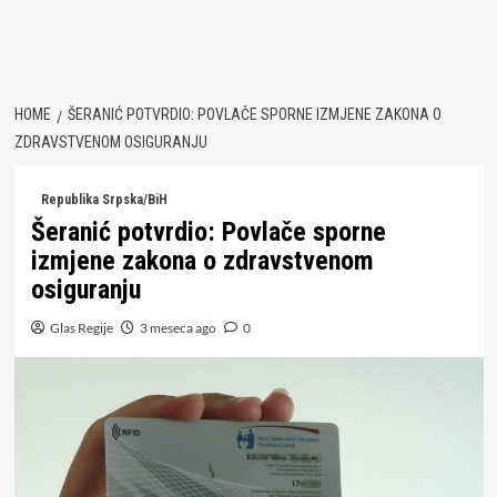
HOME
ŠERANIĆ POTVRDIO: POVLAČE SPORNE IZMJENE ZAKONA O
ZDRAVSTVENOM OSIGURANJU
Republika Srpska/BiH
Šeranić potvrdio: Povlače sporne
izmjene zakona o zdravstvenom
osiguranju
Glas Regije
3 meseca ago
0