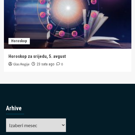
Horoskop
Horoskop za srijedu, 5. avgust
Glas Regije
0
23 sata ago
Arhive
Arhive