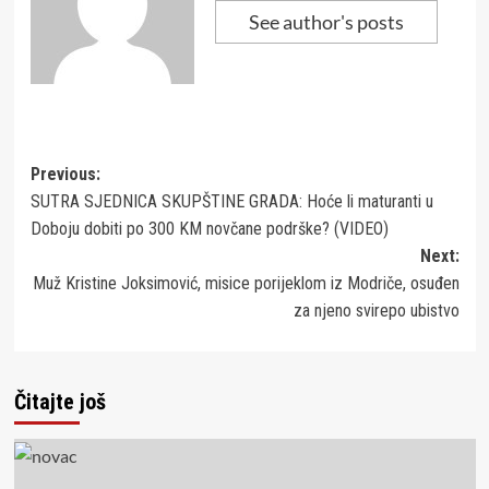
See author's posts
Post
Previous:
SUTRA SJEDNICA SKUPŠTINE GRADA: Hoće li maturanti u
navigation
Doboju dobiti po 300 KM novčane podrške? (VIDEO)
Next:
Muž Kristine Joksimović, misice porijeklom iz Modriče, osuđen
za njeno svirepo ubistvo
Čitajte još