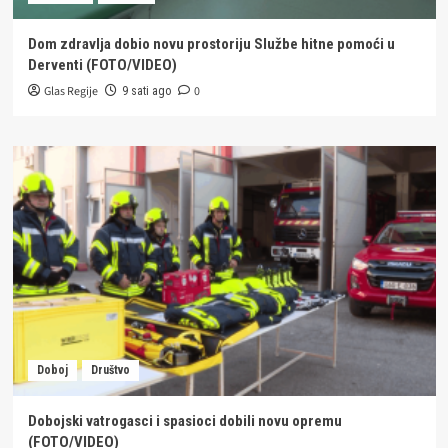
Dom zdravlja dobio novu prostoriju Službe hitne pomoći u
Derventi (FOTO/VIDEO)
Glas Regije
0
9 sati ago
Doboj
Društvo
Dobojski vatrogasci i spasioci dobili novu opremu
(FOTO/VIDEO)