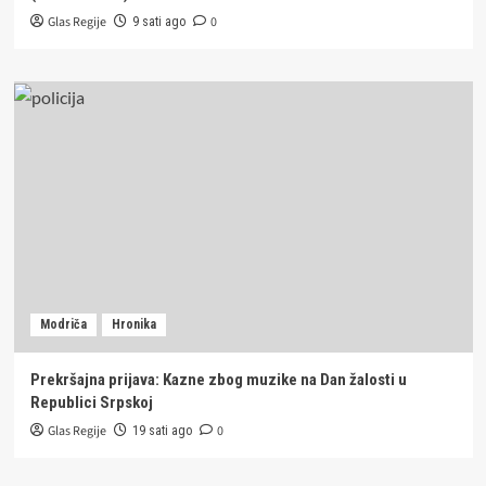
Glas Regije
0
9 sati ago
Modriča
Hronika
Prekršajna prijava: Kazne zbog muzike na Dan žalosti u
Republici Srpskoj
Glas Regije
0
19 sati ago