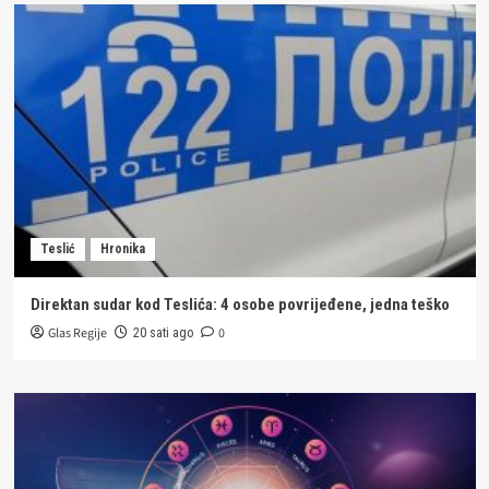
Teslić
Hronika
Direktan sudar kod Teslića: 4 osobe povrijeđene, jedna teško
Glas Regije
0
20 sati ago