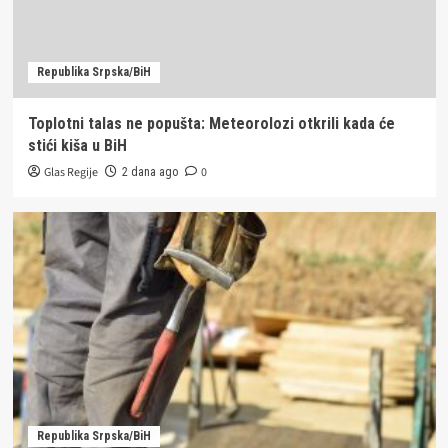
Republika Srpska/BiH
Toplotni talas ne popušta: Meteorolozi otkrili kada će
stići kiša u BiH
Glas Regije
0
2 dana ago
Republika Srpska/BiH