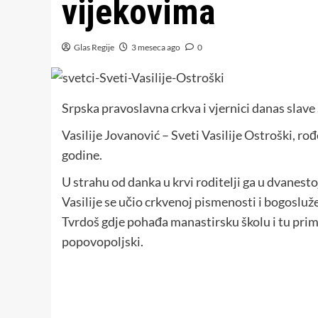
vijekovima
Glas Regije
3 meseca ago
0
Srpska pravoslavna crkva i vjernici danas slave
Vasilije Jovanović – Sveti Vasilije Ostroški, ro
godine.
U strahu od danka u krvi roditelji ga u dvanest
Vasilije se učio crkvenoj pismenosti i bogosluž
Tvrdoš gdje pohađa manastirsku školu i tu prim
popovopoljski.