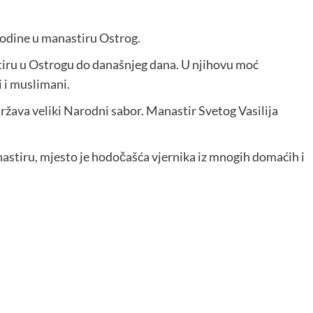
 godine u manastiru Ostrog.
tiru u Ostrogu do današnjeg dana. U njihovu moć
i i muslimani.
ržava veliki Narodni sabor. Manastir Svetog Vasilija
astiru, mjesto je hodočašća vjernika iz mnogih domaćih i