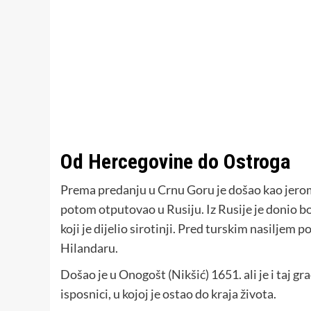
Od Hercegovine do Ostroga
Prema predanju u Crnu Goru je došao kao jerom
potom otputovao u Rusiju. Iz Rusije je donio 
koji je dijelio sirotinji. Pred turskim nasilje
Hilandaru.
Došao je u Onogošt (Nikšić) 1651. ali je i taj gr
isposnici, u kojoj je ostao do kraja života.