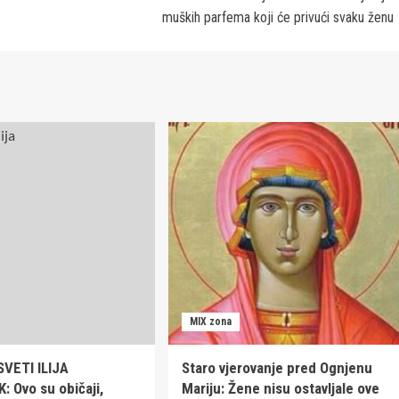
muških parfema koji će privući svaku ženu
MIX zona
VETI ILIJA
Staro vjerovanje pred Ognjenu
 Ovo su običaji,
Mariju: Žene nisu ostavljale ove