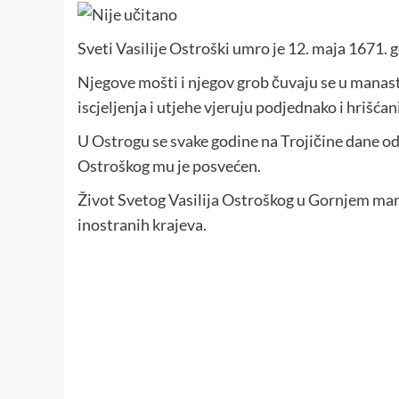
Sveti Vasilije Ostroški umro je 12. maja 1671.
Njegove mošti i njegov grob čuvaju se u manas
iscjeljenja i utjehe vjeruju podjednako i hrišćan
U Ostrogu se svake godine na Trojičine dane od
Ostroškog mu je posvećen.
Život Svetog Vasilija Ostroškog u Gornjem man
inostranih krajeva.