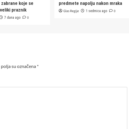
i zabrane koje se
predmete napolju nakon mraka
veliki praznik
Glas Regije
0
1 sedmica ago
0
7 dana ago
polja su označena
*