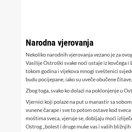
Narodna vjerovanja
Nekoliko narodnih vjerovanja vezano je za ovog s
Vasilije Ostroški svake noći ustaje iz kovčega i 
tokom godina i vijekova mnogi sveštenici svjed
budu pocijepane, iako su uveče obučene čitave,
Zbog toga, svako ko dolazi na poklonjenje u Ost
Vjernici koji polaze na put u manastir sa sobom
vunene čarape i sve to potom ostave kod sveca „d
moštima sveca, vjeruje se, dobijaju moći izliječ
Ostrog „bolest i druge muke vas i vaših bližnji