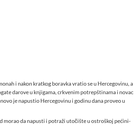
onah i nakon kratkog boravka vratio se u Hercegovinu, a
bogate darove u knjigama, crkvenim potrepštinama i novac
m ponovo je napustio Hercegovinu i godinu dana proveo u
ad morao da napusti i potraži utočište u ostroškoj pećini-