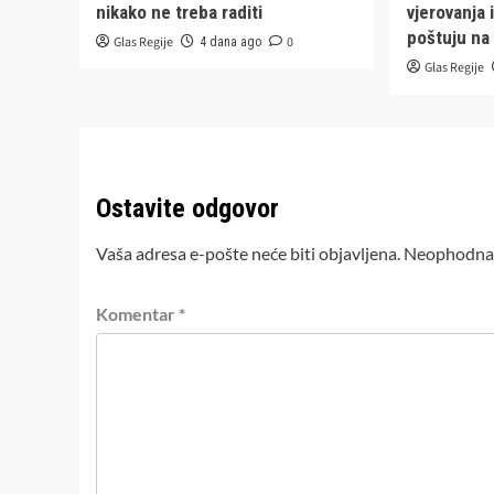
nikako ne treba raditi
vjerovanja 
poštuju na 
Glas Regije
0
4 dana ago
Glas Regije
Ostavite odgovor
Vaša adresa e-pošte neće biti objavljena.
Neophodna 
Komentar
*