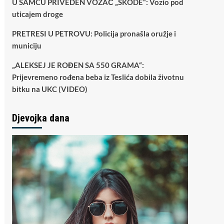
U ŠAMCU PRIVEDEN VOZAČ „ŠKODE“: Vozio pod
uticajem droge
PRETRESI U PETROVU: Policija pronašla oružje i
municiju
„ALEKSEJ JE ROĐEN SA 550 GRAMA“:
Prijevremeno rođena beba iz Teslića dobila životnu
bitku na UKC (VIDEO)
Djevojka dana