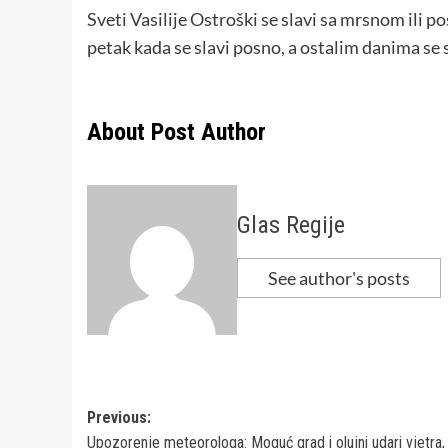
Sveti Vasilije Ostroški se slavi sa mrsnom ili po
petak kada se slavi posno, a ostalim danima se 
About Post Author
Glas Regije
See author's posts
Post
Previous:
Upozorenje meteorologa: Moguć grad i olujni udari vjetra,