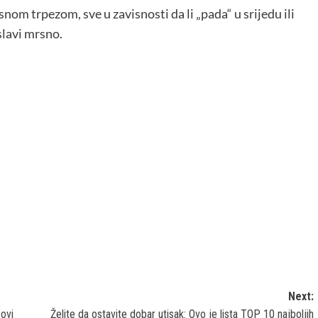
snom trpezom, sve u zavisnosti da li „pada“ u srijedu ili
slavi mrsno.
Next:
 ovi
Želite da ostavite dobar utisak: Ovo je lista TOP 10 najboljih