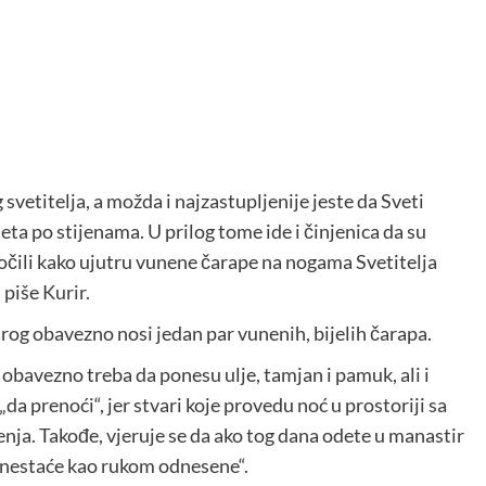
vetitelja, a možda i najzastupljenije jeste da Sveti
šeta po stijenama. U prilog tome ide i činjenica da su
očili kako ujutru vunene čarape na nogama Svetitelja
 piše
Kurir.
rog obavezno nosi jedan par vunenih, bijelih čarapa.
 obavezno treba da ponesu ulje, tamjan i pamuk, ali i
a prenoći“, jer stvari koje provedu noć u prostoriji sa
enja. Takođe, vjeruje se da ako tog dana odete u manastir
h nestaće kao rukom odnesene“.