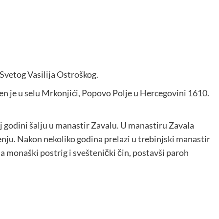
 Svetog Vasilija Ostroškog.
đen je u selu Mrkonjići, Popovo Polje u Hercegovini 1610.
oj godini šalju u manastir Zavalu. U manastiru Zavala
enju. Nakon nekoliko godina prelazi u trebinjski manastir
a monaški postrig i sveštenički čin, postavši paroh