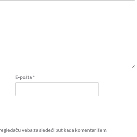
E-pošta
*
regledaču veba za sledeći put kada komentarišem.