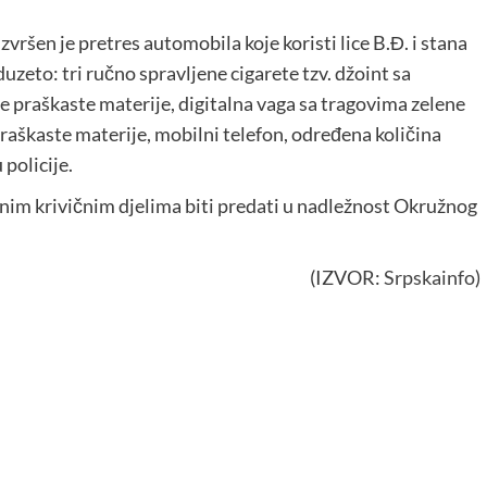
šen je pretres automobila koje koristi lice B.Đ. i stana
duzeto: tri ručno spravljene cigarete tzv. džoint sa
 praškaste materije, digitalna vaga sa tragovima zelene
praškaste materije, mobilni telefon, određena količina
policije.
nim krivičnim djelima biti predati u nadležnost Okružnog
(IZVOR:
Srpskainfo
)