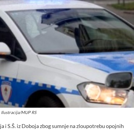
Ilustracija/MUP RS
aja i S.Š. iz Doboja zbog sumnje na zloupotrebu opojnih