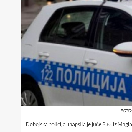
FOTO: 
Dobojska policija uhapsila je juče B.Đ. iz Magl