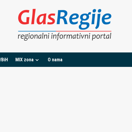
/BiH
MIX zona
O nama