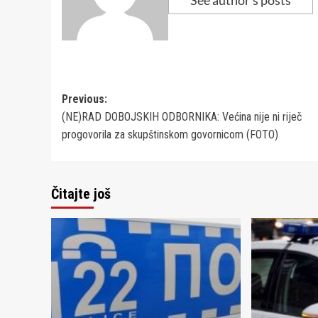
See author's posts
Post
Previous:
(NE)RAD DOBOJSKIH ODBORNIKA: Većina nije ni riječ
navigation
progovorila za skupštinskom govornicom (FOTO)
Čitajte još