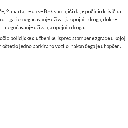
, 2. marta, te da se B.Đ. sumnjiči da je počinio krivična
h droga i omogućavanje uživanja opojnih droga, dok se
elo omogućavanje uživanja opojnih droga.
uočio policijske službenike, ispred stambene zgrade u kojoj
m oštetio jedno parkirano vozilo, nakon čega je uhapšen.