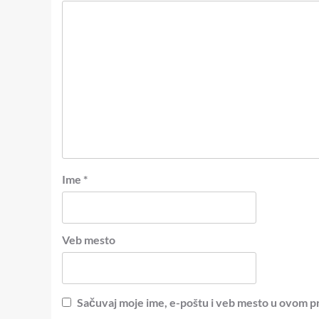
Ime
*
Veb mesto
Sačuvaj moje ime, e-poštu i veb mesto u ovom p