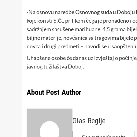
-Na osnovu naredbe Osnovnog suda u Doboju izvr
koje koristi S.Č., prilikom čega je pronađeno i o
sadržajem sasušene marihuane, 4,5 grama bijele
biljne materije, novčanica sa tragovima bijele 
novca i drugi predmeti – navodi se u saopštenju 
Uhapšene osobe će danas uz izvještaj o počinje
javnog tužilaštva Doboj.
About Post Author
Glas Regije