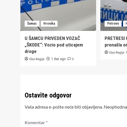
Šamac
Hronika
Petrovo
U ŠAMCU PRIVEDEN VOZAČ
PRETRESI U
„ŠKODE“: Vozio pod uticajem
pronašla or
droge
Glas Regije
Glas Regije
0
1 dan ago
Ostavite odgovor
Vaša adresa e-pošte neće biti objavljena.
Neophodna 
Komentar
*