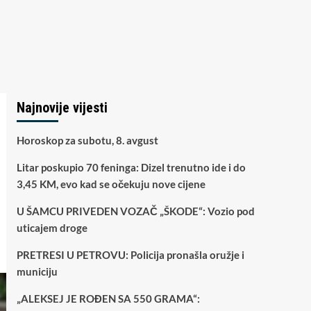
Najnovije vijesti
Horoskop za subotu, 8. avgust
Litar poskupio 70 feninga: Dizel trenutno ide i do
3,45 KM, evo kad se očekuju nove cijene
U ŠAMCU PRIVEDEN VOZAČ „ŠKODE“: Vozio pod
uticajem droge
PRETRESI U PETROVU: Policija pronašla oružje i
municiju
„ALEKSEJ JE ROĐEN SA 550 GRAMA“: