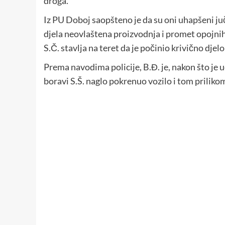
droga.
Iz PU Doboj saopšteno je da su oni uhapšeni juče
djela neovlaštena proizvodnja i promet opojni
S.Č. stavlja na teret da je počinio krivično dj
Prema navodima policije, B.Đ. je, nakon što je 
boravi S.Š. naglo pokrenuo vozilo i tom priliko