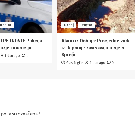
Hronika
Doboj
Društvo
 PETROVU: Policija
Alarm iz Doboja: Procjedne vode
užje i municiju
iz deponije završavaju u rijeci
Spreči
0
1 dan ago
Glas Regije
0
1 dan ago
polja su označena
*