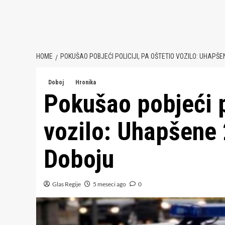
HOME
POKUŠAO POBJEĆI POLICIJI, PA OŠTETIO VOZILO: UHAPŠ
Doboj
Hronika
Pokušao pobjeći po
vozilo: Uhapšene
Doboju
Glas Regije
5 meseci ago
0