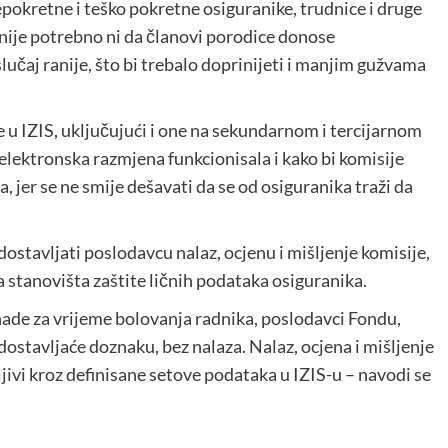
pokretne i teško pokretne osiguranike, trudnice i druge
e nije potrebno ni da članovi porodice donose
lučaj ranije, što bi trebalo doprinijeti i manjim gužvama
 u IZIS, uključujući i one na sekundarnom i tercijarnom
elektronska razmjena funkcionisala i kako bi komisije
jer se ne smije dešavati da se od osiguranika traži da
dostavljati poslodavcu nalaz, ocjenu i mišljenje komisije,
a stanovišta zaštite ličnih podataka osiguranika.
nade za vrijeme bolovanja radnika, poslodavci Fondu,
ostavljaće doznaku, bez nalaza. Nalaz, ocjena i mišljenje
jivi kroz definisane setove podataka u IZIS-u – navodi se