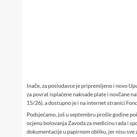
Inače, za poslodavce je pripremljeno i novo Up
za povrat isplaćene naknade plate i novčane na
15/26), a dostupno je i na internet stranici Fon
Podsjećamo, još u septembru prošle godine poč
ocjenu bolovanja Zavoda za medicinu rada i spo
dokumentacije u papirnom obliku, jer nisu sve 