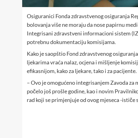
Osiguranici Fonda zdravstvenog osiguranja Rep
bolovanja više ne moraju da nose papirnu medic
Integrisani zdravstveni informacioni sistem (IZ
potrebnu dokumentaciju komisijama.
Kako je saopštio Fond zdravstvenog osiguranja
ljekarima vraća nalaz, ocjena i mišljenje komisi
efikasnijom, kako za ljekare, tako i za pacijente.
– Ovo je omogućeno integrisanjem Zavoda za med
počelo još prošle godine, kao i novim Pravilni
rad koji se primjenjuje od ovog mjeseca -ističe 