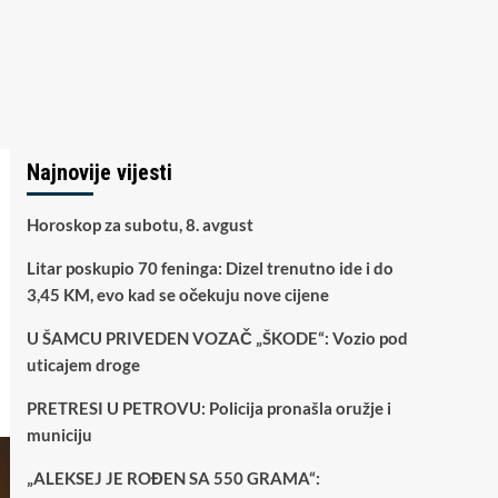
Najnovije vijesti
Horoskop za subotu, 8. avgust
Litar poskupio 70 feninga: Dizel trenutno ide i do
3,45 KM, evo kad se očekuju nove cijene
U ŠAMCU PRIVEDEN VOZAČ „ŠKODE“: Vozio pod
uticajem droge
PRETRESI U PETROVU: Policija pronašla oružje i
municiju
„ALEKSEJ JE ROĐEN SA 550 GRAMA“: