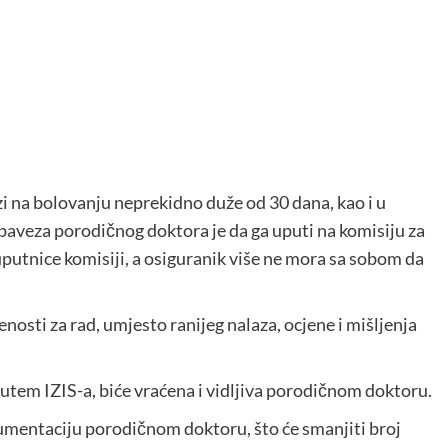
zi na bolovanju neprekidno duže od 30 dana, kao i u
aveza porodičnog doktora je da ga uputi na komisiju za
uputnice komisiji, a osiguranik više ne mora sa sobom da
osti za rad, umjesto ranijeg nalaza, ocjene i mišljenja
 putem IZIS-a, biće vraćena i vidljiva porodičnom doktoru.
kumentaciju porodičnom doktoru, što će smanjiti broj