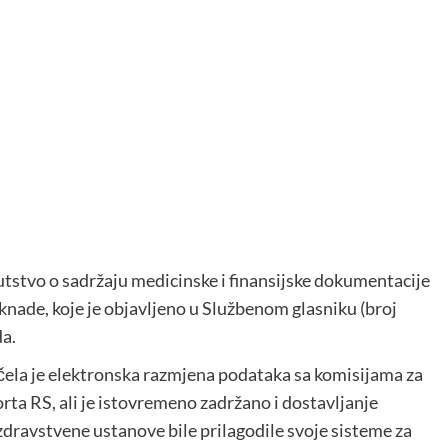
utstvo o sadržaju medicinske i finansijske dokumentacije
knade, koje je objavljeno u Službenom glasniku (broj
da.
ela je elektronska razmjena podataka sa komisijama za
rta RS, ali je istovremeno zadržano i dostavljanje
zdravstvene ustanove bile prilagodile svoje sisteme za