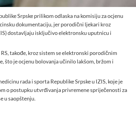
ublike Srpske prilikom odlaska na komisiju za ocjenu
insku dokumentaciju, jer porodični ljekari kroz
IS) dostavljaju isključivo elektronsku uputnicu i
 RS, takođe, kroz sistem se elektronski porodičnim
je, što je ocjenu bolovanja učinilo lakšom, bržom i
icinu rada i sporta Republike Srpske u IZIS, koje je
kom o postupku utvrđivanja privremene spriječenosti za
se u saopštenju.