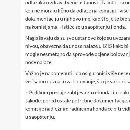
odlazaka u zdravstvene ustanove. Takođe, za ne
koji ne moraju lično da odlaze na komisiju, viš
dokumentaciju u njihovo ime, kao što je to bio s
na komisijama – ističe se u saopštenju Fonda.
Naglašavaju da su sve ustanove koje su uvezane
nivou, obavezne da unose nalaze u IZIS kako bi 
mogle nesmetano da sprovode ocjene bolovanja, 
nose nalaze.
Važno je napomenuti i da osiguranici više neće 
već samo doznaku za bolovanje, što je važno i s
– Prilikom predaje zahtjeva za refundaciju nak
takođe, pored ostale potrebne dokumentacije, d
komisije nadležnim radnicima Fonda će biti vidl
u saopštenju.