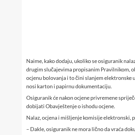
Naime, kako dodaju, ukoliko se osiguranik nala
drugim slučajevima propisanim Pravilnikom, ob
ocjenu bolovanja i to čini slanjem elektronske 
nosi karton i papirnu dokumentaciju.
Osiguranik će nakon ocjene privremene spriječen
dobijati Obavještenje o ishodu ocjene.
Nalaz, ocjena i mišljenje komisije elektronski,
– Dakle, osiguranik ne mora lično da vraća do