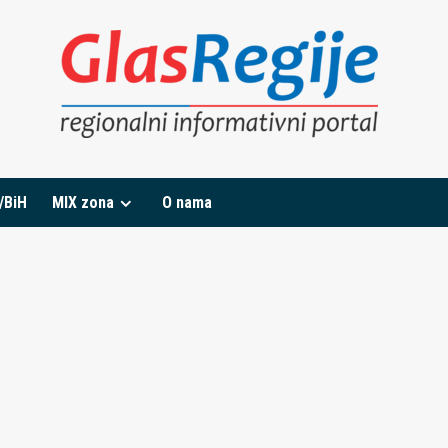
/BiH
MIX zona
O nama