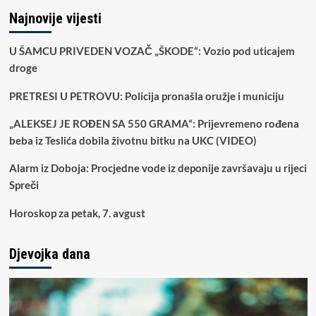
Najnovije vijesti
U ŠAMCU PRIVEDEN VOZAČ „ŠKODE“: Vozio pod uticajem
droge
PRETRESI U PETROVU: Policija pronašla oružje i municiju
„ALEKSEJ JE ROĐEN SA 550 GRAMA“: Prijevremeno rođena
beba iz Teslića dobila životnu bitku na UKC (VIDEO)
Alarm iz Doboja: Procjedne vode iz deponije završavaju u rijeci
Spreči
Horoskop za petak, 7. avgust
Djevojka dana