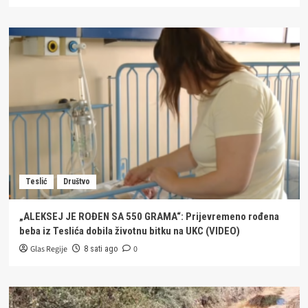
Teslić
Društvo
„ALEKSEJ JE ROĐEN SA 550 GRAMA“: Prijevremeno rođena
beba iz Teslića dobila životnu bitku na UKC (VIDEO)
Glas Regije
0
8 sati ago