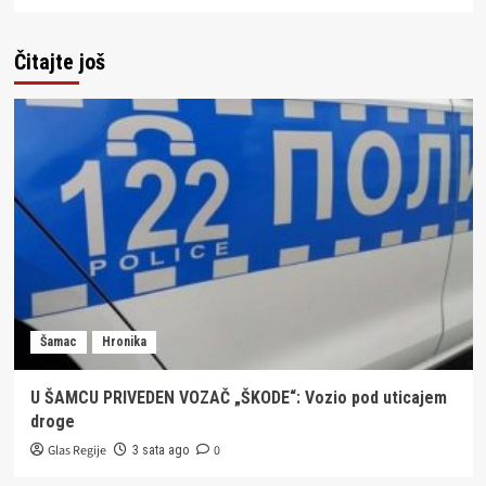
Čitajte još
Šamac
Hronika
U ŠAMCU PRIVEDEN VOZAČ „ŠKODE“: Vozio pod uticajem
droge
Glas Regije
0
3 sata ago