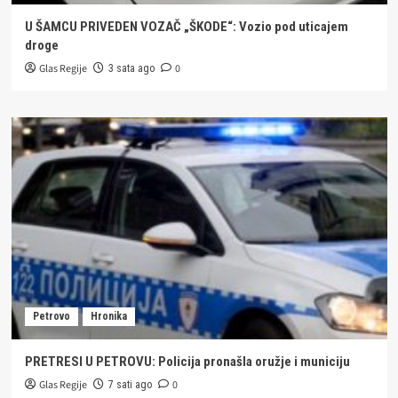
U ŠAMCU PRIVEDEN VOZAČ „ŠKODE“: Vozio pod uticajem
droge
Glas Regije
0
3 sata ago
Petrovo
Hronika
PRETRESI U PETROVU: Policija pronašla oružje i municiju
Glas Regije
0
7 sati ago