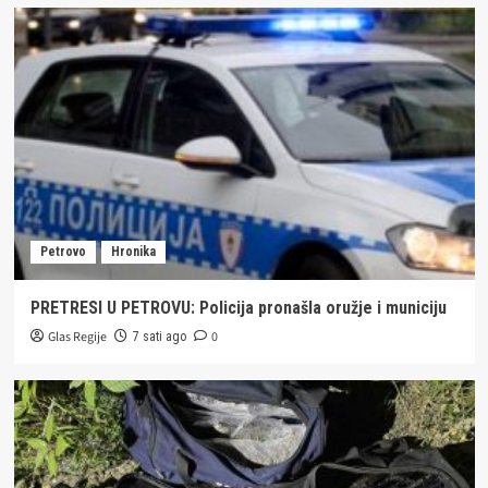
Petrovo
Hronika
PRETRESI U PETROVU: Policija pronašla oružje i municiju
Glas Regije
0
7 sati ago