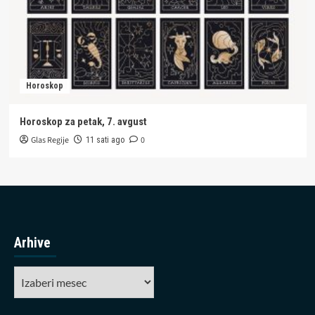
Horoskop
Horoskop za petak, 7. avgust
Glas Regije
0
11 sati ago
Arhive
Arhive