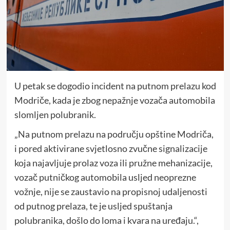
U petak se dogodio incident na putnom prelazu kod
Modriče, kada je zbog nepažnje vozača automobila
slomljen polubranik.
„Na putnom prelazu na području opštine Modriča,
i pored aktivirane svjetlosno zvučne signalizacije
koja najavljuje prolaz voza ili pružne mehanizacije,
vozač putničkog automobila usljed neoprezne
vožnje, nije se zaustavio na propisnoj udaljenosti
od putnog prelaza, te je usljed spuštanja
polubranika, došlo do loma i kvara na uređaju.“,