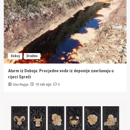
Doboj
Društvo
Alarm iz Doboja: Procjedne vode iz deponije završavaju u
rijeci Spreči
Glas Regije
0
10 sati ago