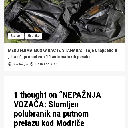
Stanari
Hronika
MEĐU NJIMA MUŠKARAC IZ STANARA: Troje uhapšeno u
„Trasi“, pronađeno 14 automatskih pušaka
Glas Regije
0
1 dan ago
1 thought on “
NEPAŽNJA
VOZAČA: Slomljen
polubranik na putnom
prelazu kod Modriče