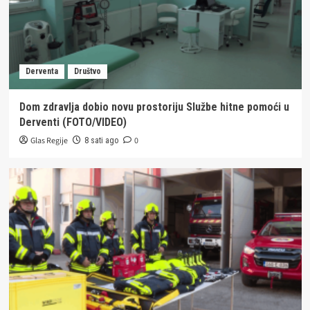
Derventa
Društvo
Dom zdravlja dobio novu prostoriju Službe hitne pomoći u
Derventi (FOTO/VIDEO)
Glas Regije
0
8 sati ago