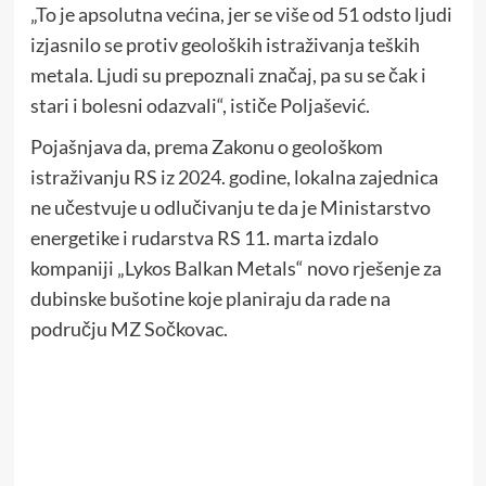
„To je apsolutna većina, jer se više od 51 odsto ljudi
izjasnilo se protiv geoloških istraživanja teških
metala. Ljudi su prepoznali značaj, pa su se čak i
stari i bolesni odazvali“, ističe Poljašević.
Pojašnjava da, prema Zakonu o geološkom
istraživanju RS iz 2024. godine, lokalna zajednica
ne učestvuje u odlučivanju te da je Ministarstvo
energetike i rudarstva RS 11. marta izdalo
kompaniji „Lykos Balkan Metals“ novo rješenje za
dubinske bušotine koje planiraju da rade na
području MZ Sočkovac.