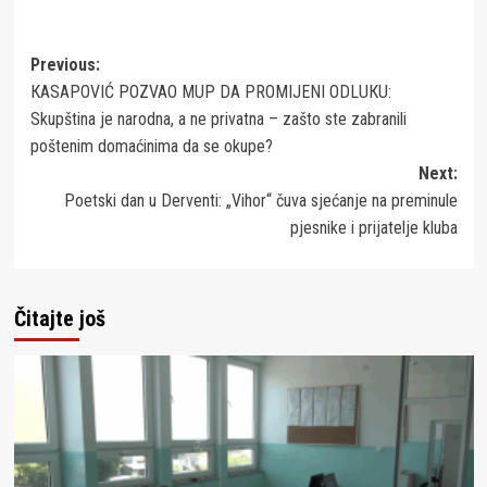
Post
Previous:
КASAPOVIĆ POZVAO MUP DA PROMIJENI ODLUКU:
navigation
Skupština je narodna, a ne privatna – zašto ste zabranili
poštenim domaćinima da se okupe?
Next:
Poetski dan u Derventi: „Vihor“ čuva sjećanje na preminule
pjesnike i prijatelje kluba
Čitajte još