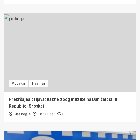
Modriča
Hronika
Prekršajna prijava: Kazne zbog muzike na Dan žalosti u
Republici Srpskoj
Glas Regije
0
18 sati ago