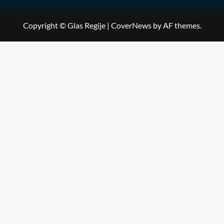
Copyright © Glas Regije
|
CoverNews
by AF themes.