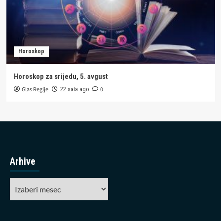
Horoskop
Horoskop za srijedu, 5. avgust
Glas Regije
0
22 sata ago
Arhive
Arhive