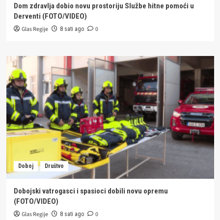
Dom zdravlja dobio novu prostoriju Službe hitne pomoći u
Derventi (FOTO/VIDEO)
Glas Regije
0
8 sati ago
Doboj
Društvo
Dobojski vatrogasci i spasioci dobili novu opremu
(FOTO/VIDEO)
Glas Regije
0
8 sati ago