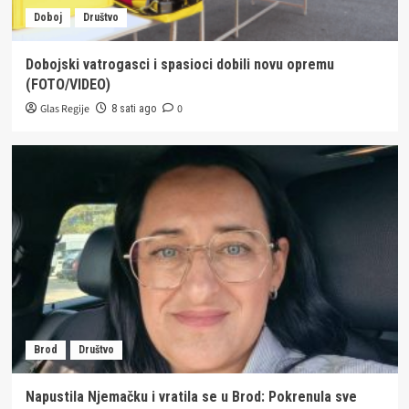
Doboj
Društvo
Dobojski vatrogasci i spasioci dobili novu opremu
(FOTO/VIDEO)
Glas Regije
0
8 sati ago
Brod
Društvo
Napustila Njemačku i vratila se u Brod: Pokrenula sve