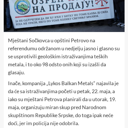
Mještani Sočkovca u opštini Petrovo na
referendumu održanom u nedjelju jasno i glasno su
se usprotivili geološkim istraživanjima teških
metala, i to oko 98 odsto onih koji su izašli da
glasaju.
Inače, kompanija „Lykos Balkan Metals“ najavila je
da će sa istraživanjima početi u petak, 22. maja, a
iako su mještani Petrova planirali da u utorak, 19.
maja, organizuju miran skup pred Narodnom
skupštinom Republike Srpske, do toga ipak neće
doći,
jer im policija nije odobrila
.