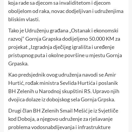
koja rade sa djecom sa invaliditetom i djecom
oboljelom od raka, novac dodjeljivan i udruženjima
bliskim vlasti.
Tako je Udruženju građana „Ostanak i ekonomski
razvoj“ Gornja Grapska dodijeljeno 50.000 KM za
projekat „Izgradnja dječijeg igrališta i uređenje
pristupnog puta i okolne površine u mjestu Gornja
Grpaska.
Kao predsjednik ovog udruženja navodi se Amir
Hurtić, rođak ministra Sevlida Hurtića i poslanik
BH Zelenih u Narodnoj skupštini RS. Upravo njih
dvojica dolaze iz dobojskog sela Gornja Grpska.
Drugi član BH Zelenih Smail Mešić je iz Svjetliče
kod Doboja, a njegovo udruženje za rješavanje
problema vodosnabdijevanja i infrastrukture