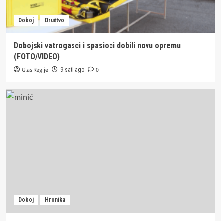
Doboj
Društvo
Dobojski vatrogasci i spasioci dobili novu opremu
(FOTO/VIDEO)
Glas Regije
0
9 sati ago
Doboj
Hronika