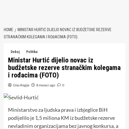
HOME
MINISTAR HURTIĆ DIJELIO NOVAC IZ BUDŽETSKE REZERVE
STRANAČKIM KOLEGAMA I ROĐACIMA (FOTO)
Doboj
Politika
Ministar Hurtić dijelio novac iz
budžetske rezerve stranačkim kolegama
i rođacima (FOTO)
Glas Regije
8 meseci ago
0
Ministarstvo za ljudska prava i izbjeglice BiH
podijelilo je 1,5 miliona KM iz budžetske rezerve
nevladinim organizacijama bez javnog konkursa, a