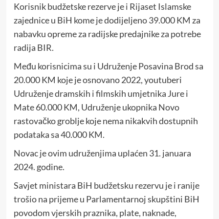
Korisnik budžetske rezerve je i Rijaset Islamske
zajednice u BiH kome je dodijeljeno 39.000 KM za
nabavku opreme za radijske predajnike za potrebe
radija BIR.
Među korisnicima su i Udruženje Posavina Brod sa
20.000 KM koje je osnovano 2022, youtuberi
Udruženje dramskih i filmskih umjetnika Jure i
Mate 60.000 KM, Udruženje ukopnika Novo
rastovačko groblje koje nema nikakvih dostupnih
podataka sa 40.000 KM.
Novac je ovim udruženjima uplaćen 31. januara
2024. godine.
Savjet ministara BiH budžetsku rezervu je i ranije
trošio na prijeme u Parlamentarnoj skupštini BiH
povodom vjerskih praznika, plate, naknade,