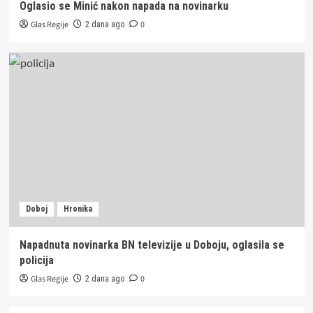
Oglasio se Minić nakon napada na novinarku
Glas Regije
0
2 dana ago
Doboj
Hronika
Napadnuta novinarka BN televizije u Doboju, oglasila se
policija
Glas Regije
0
2 dana ago