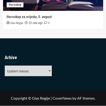
Horoskop
Horoskop za srijedu, 5. avgust
Glas Regije
0
23 sata ago
Arhive
Arhive
Copyright © Glas Regije
|
CoverNews
by AF themes.