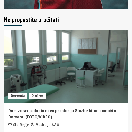
Ne propustite pročitati
Derventa
Društvo
Dom zdravlja dobio novu prostoriju Službe hitne pomoći u
Derventi (FOTO/VIDEO)
Glas Regije
0
9 sati ago