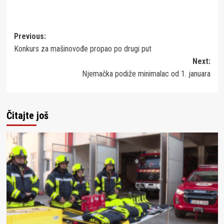
Post
Previous:
Konkurs za mašinovođe propao po drugi put
navigation
Next:
Njemačka podiže minimalac od 1. januara
Čitajte još