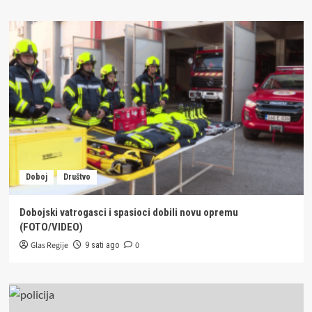
Doboj
Društvo
Dobojski vatrogasci i spasioci dobili novu opremu
(FOTO/VIDEO)
Glas Regije
0
9 sati ago