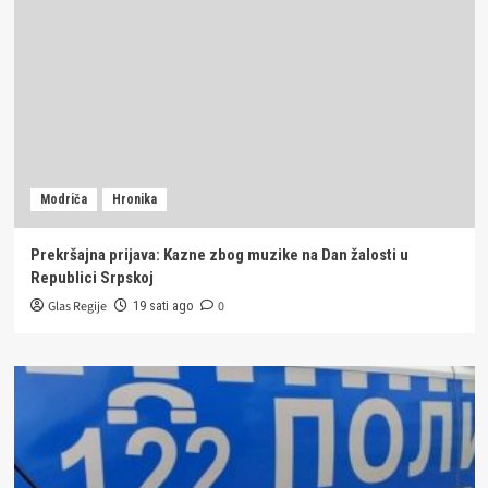
Modriča
Hronika
Prekršajna prijava: Kazne zbog muzike na Dan žalosti u
Republici Srpskoj
Glas Regije
0
19 sati ago