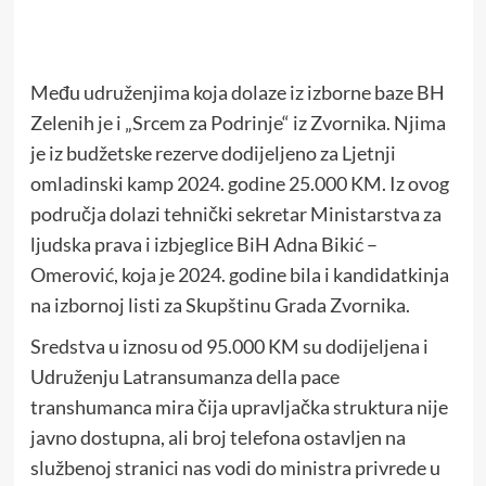
Među udruženjima koja dolaze iz izborne baze BH
Zelenih je i „Srcem za Podrinje“ iz Zvornika. Njima
je iz budžetske rezerve dodijeljeno za Ljetnji
omladinski kamp 2024. godine 25.000 KM. Iz ovog
područja dolazi tehnički sekretar Ministarstva za
ljudska prava i izbjeglice BiH Adna Bikić –
Omerović, koja je 2024. godine bila i kandidatkinja
na izbornoj listi za Skupštinu Grada Zvornika.
Sredstva u iznosu od 95.000 KM su dodijeljena i
Udruženju Latransumanza della pace
transhumanca mira čija upravljačka struktura nije
javno dostupna, ali broj telefona ostavljen na
službenoj stranici nas vodi do ministra privrede u