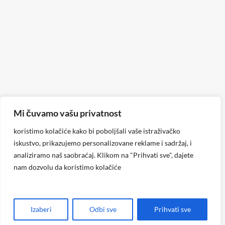
Mi čuvamo vašu privatnost
koristimo kolačiće kako bi poboljšali vaše istraživačko
iskustvo, prikazujemo personalizovane reklame i sadržaj, i
analiziramo naš saobraćaj. Klikom na "Prihvati sve", dajete
nam dozvolu da koristimo kolačiće
Izaberi
Odbi sve
Prihvati sve