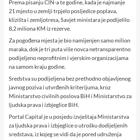
Prema pisanju CIN-a te godine, kada je najmanje
21 mjesto u zemlji trpjelo posljedice poplava,
klizišta i zemljotresa, Savjet ministara je podijelilo
8,2 miliona KM iz rezerve.
Za pogođena mjesta je bio namijenjen samo milion
maraka, dok je tri puta više novca netransparentno
podijeljeno neprofitnim i vjerskim organizacijama
na samom kraju godine.
Sredstva su podijeljena bez prethodno objavljenog
javnog poziva i utvrđenih kriterijuma, kroz
Ministarstvo civilnih poslova BiH i Ministarstvo za
ljudska prava i izbjeglice BiH.
Portal
Capital
je u posjedu izvještaja Ministarstva
za ljudska prava i izbjeglice o utrošku dodijeljenih
sredstava, iz kojeg se vidi da je pored udruženja