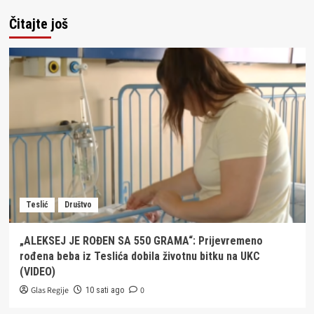
Čitajte još
Teslić
Društvo
„ALEKSEJ JE ROĐEN SA 550 GRAMA“: Prijevremeno
rođena beba iz Teslića dobila životnu bitku na UKC
(VIDEO)
Glas Regije
0
10 sati ago