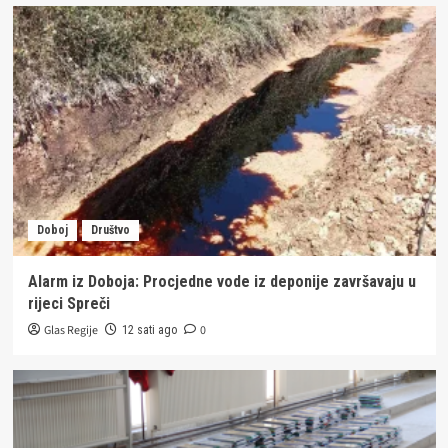
Doboj
Društvo
Alarm iz Doboja: Procjedne vode iz deponije završavaju u
rijeci Spreči
Glas Regije
0
12 sati ago