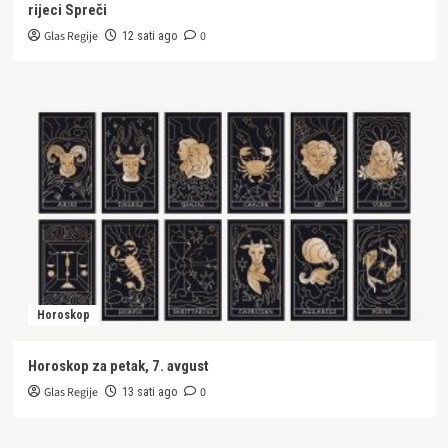
rijeci Spreči
Glas Regije
0
12 sati ago
Horoskop
Horoskop za petak, 7. avgust
Glas Regije
0
13 sati ago