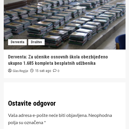
Derventa
Društvo
Derventa: Za učenike osnovnih škola obezbijeđeno
ukupno 1.685 kompleta besplatnih udžbenika
Glas Regije
0
15 sati ago
Ostavite odgovor
Vaša adresa e-pošte neće biti objavljena.
Neophodna
polja su označena
*