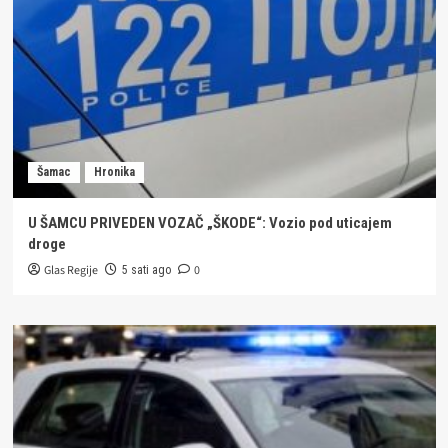
Šamac
Hronika
U ŠAMCU PRIVEDEN VOZAČ „ŠKODE“: Vozio pod uticajem
droge
Glas Regije
0
5 sati ago