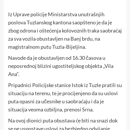
Iz Uprave policije Ministarstva unutrašnjih
poslova Tuzlanskog kantona saopšteno je da je
zbog odrona i oštećenja kolovoznih traka saobraćaj
za sva vozila obustavljen na Banj brdu, na
magistralnom putu Tuzla-Bijeljina.
Navode da je obustavljen od 16.30 časova u
neposrednoj blizini ugostiteljskog objekta „Vila
Ana“.
Pripadnici Policijske stanice Istok iz Tuzle pratili su
situaciju na terenu, te je procijenjeno da su uslovi
puta opasni za učesnike u saobraćaju i da je
situacija veoma ozbiljna, prenosi Srna.
Na ovoj dionici puta obustava će biti na snazi dok
se ne uspostave uslovi za bezbjedno odvijanje