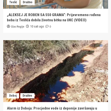
Teslić
Društvo
„ALEKSEJ JE ROĐEN SA 550 GRAMA“: Prijevremeno rođena
beba iz Teslića dobila životnu bitku na UKC (VIDEO)
Glas Regije
0
10 sati ago
Doboj
Društvo
Alarm iz Doboja: Procjedne vode iz deponije završavaju u