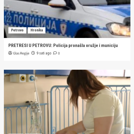
Petrovo
Hronika
PRETRESI U PETROVU: Policija pronašla oružje i municiju
Glas Regije
0
9 sati ago