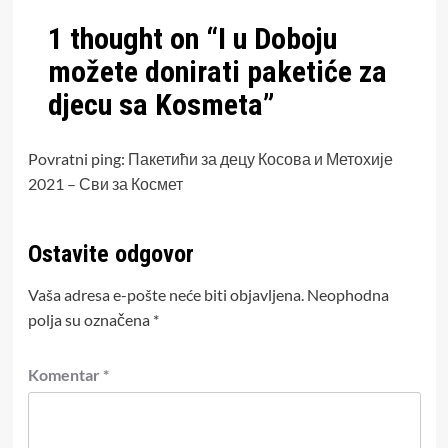
1 thought on “
I u Doboju
možete donirati paketiće za
djecu sa Kosmeta
”
Povratni ping:
Пакетићи за децу Косова и Метохије
2021 – Сви за Космет
Ostavite odgovor
Vaša adresa e-pošte neće biti objavljena.
Neophodna
polja su označena
*
Komentar
*