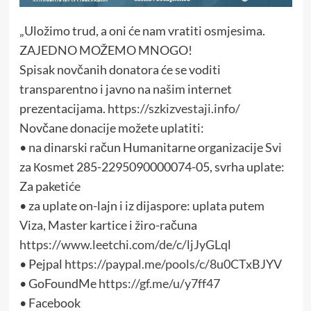
„Uložimo trud, a oni će nam vratiti osmjesima.
ZAJEDNO MOŽEMO MNOGO!
Spisak novčanih donatora će se voditi
transparentno i javno na našim internet
prezentacijama.
https://szkizvestaji.info/
Novčane donacije možete uplatiti:
• na dinarski račun Humanitarne organizacije Svi
za Кosmet 285-2295090000074-05, svrha uplate:
Za paketiće
• za uplate on-lajn i iz dijaspore: uplata putem
Viza, Master kartice i žiro-računa
https://www.leetchi.com/de/c/ljJyGLql
• Pejpal
https://paypal.me/pools/c/8u0CTxBJYV
• GoFoundMe
https://gf.me/u/y7ff47
• Facebook