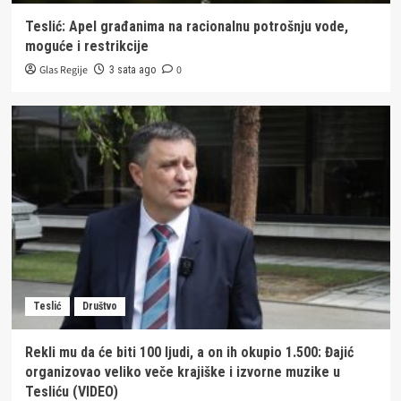
Teslić: Apel građanima na racionalnu potrošnju vode,
moguće i restrikcije
Glas Regije
0
3 sata ago
Teslić
Društvo
Rekli mu da će biti 100 ljudi, a on ih okupio 1.500: Đajić
organizovao veliko veče krajiške i izvorne muzike u
Tesliću (VIDEO)