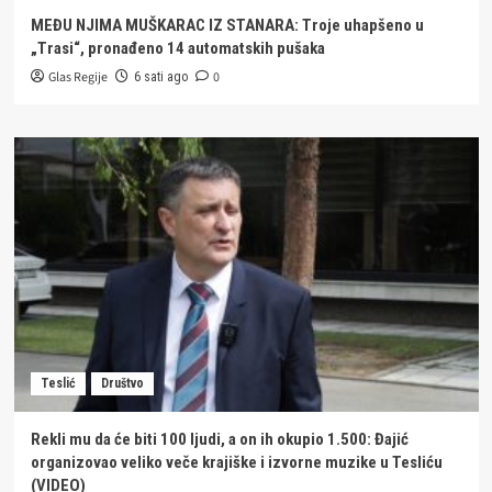
MEĐU NJIMA MUŠKARAC IZ STANARA: Troje uhapšeno u
„Trasi“, pronađeno 14 automatskih pušaka
Glas Regije
0
6 sati ago
Teslić
Društvo
Rekli mu da će biti 100 ljudi, a on ih okupio 1.500: Đajić
organizovao veliko veče krajiške i izvorne muzike u Tesliću
(VIDEO)