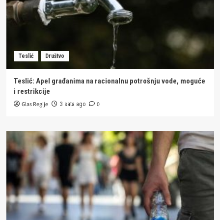
Teslić
Društvo
Teslić: Apel građanima na racionalnu potrošnju vode, moguće
i restrikcije
Glas Regije
0
3 sata ago