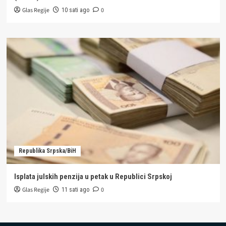
Glas Regije
0
10 sati ago
Republika Srpska/BiH
Isplata julskih penzija u petak u Republici Srpskoj
Glas Regije
0
11 sati ago