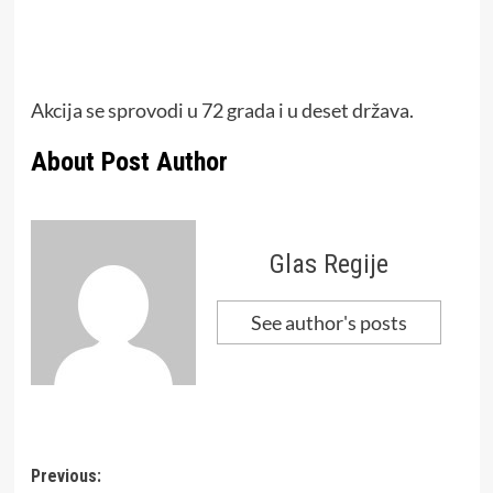
Akcija se sprovodi u 72 grada i u deset država.
About Post Author
Glas Regije
See author's posts
Post
Previous: