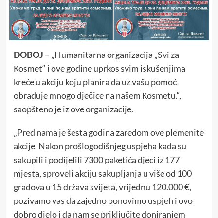
DOBOJ
– „Humanitarna organizacija „Svi za
Кosmet“ i ove godine uprkos svim iskušenjima
kreće u akciju koju planira da uz vašu pomoć
obraduje mnogo dječice na našem Кosmetu.“,
saopšteno je iz ove organizacije.
„Pred nama je šesta godina zaredom ove plemenite
akcije. Nakon prošlogodišnjeg uspjeha kada su
sakupili i podijelili 7300 paketića djeci iz 177
mjesta, sproveli akciju sakupljanja u više od 100
gradova u 15 država svijeta, vrijednu 120.000 €,
pozivamo vas da zajedno ponovimo uspjeh i ovo
dobro djelo i da nam se priključite doniranjem