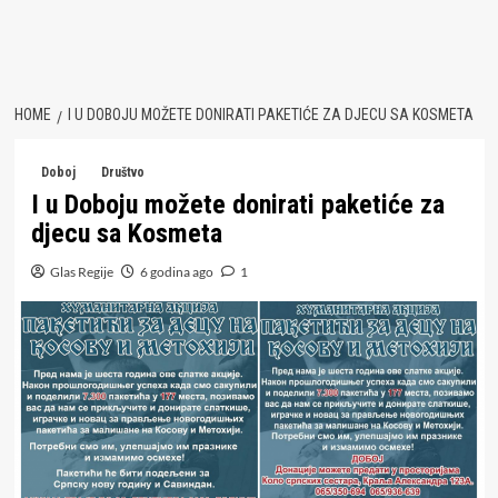
HOME
I U DOBOJU MOŽETE DONIRATI PAKETIĆE ZA DJECU SA KOSMETA
Doboj
Društvo
I u Doboju možete donirati paketiće za
djecu sa Kosmeta
Glas Regije
6 godina ago
1