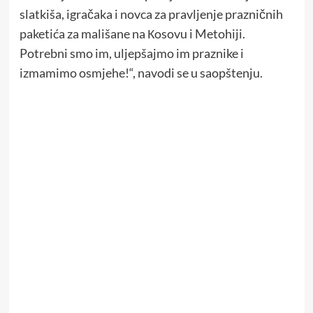
slatkiša, igračaka i novca za pravljenje prazničnih
paketića za mališane na Кosovu i Metohiji.
Potrebni smo im, uljepšajmo im praznike i
izmamimo osmjehe!“, navodi se u saopštenju.