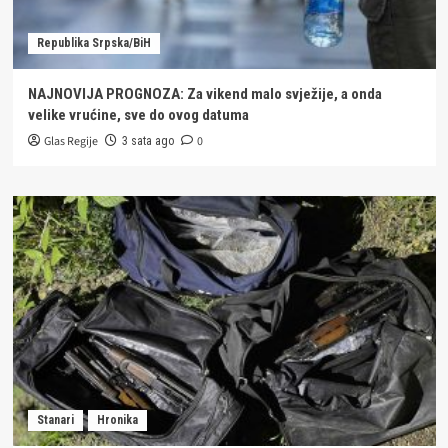
Republika Srpska/BiH
NAJNOVIJA PROGNOZA: Za vikend malo svježije, a onda
velike vrućine, sve do ovog datuma
Glas Regije
0
3 sata ago
Stanari
Hronika