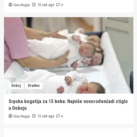
Glas Regije
0
10 sati ago
Doboj
Društvo
Srpska bogatija za 15 beba: Najviše novorođenčadi stiglo
u Doboju
Glas Regije
0
13 sati ago