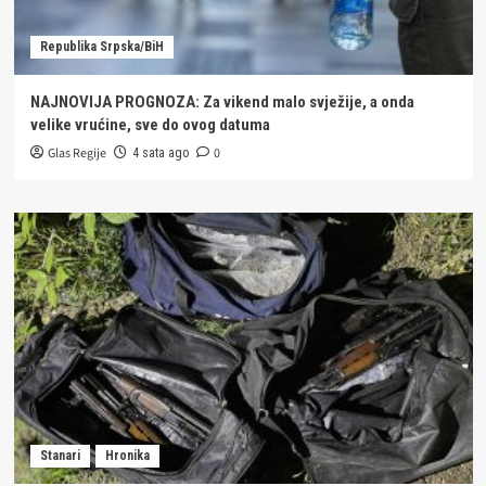
Republika Srpska/BiH
NAJNOVIJA PROGNOZA: Za vikend malo svježije, a onda
velike vrućine, sve do ovog datuma
Glas Regije
0
4 sata ago
Stanari
Hronika