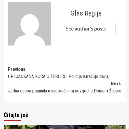
Glas Regije
See author's posts
Post
Previous:
OPLJAČKANA KUĆA U TESLIĆU: Policija istražuje slučaj
navigation
Next:
Jedna osoba poginula u saobraćajnoj nezgodi u Donjem Žabaru
Čitajte još