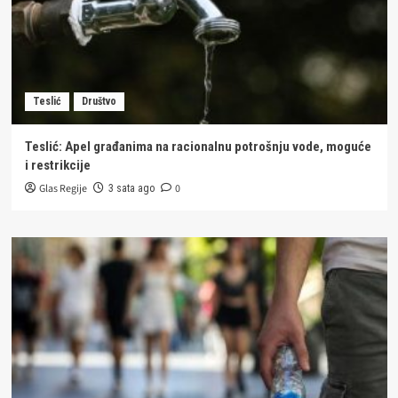
Teslić
Društvo
Teslić: Apel građanima na racionalnu potrošnju vode, moguće
i restrikcije
Glas Regije
0
3 sata ago