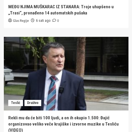
MEĐU NJIMA MUŠKARAC IZ STANARA: Troje uhapšeno u
„Trasi“, pronađeno 14 automatskih pušaka
Glas Regije
0
6 sati ago
Teslić
Društvo
Rekli mu da će biti 100 ljudi, a on ih okupio 1.500: Đajić
organizovao veliko veče krajiške i izvorne muzike u Tesliću
(VIDEO)