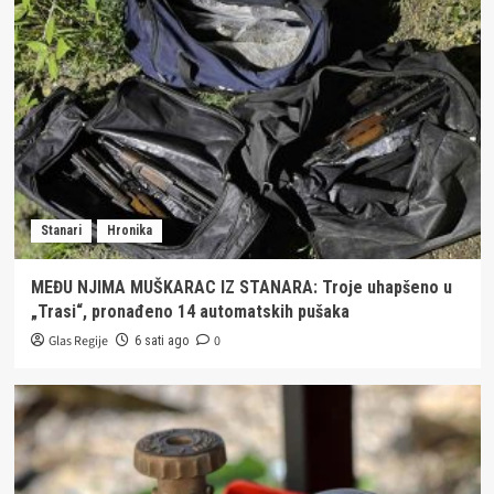
Stanari
Hronika
MEĐU NJIMA MUŠKARAC IZ STANARA: Troje uhapšeno u
„Trasi“, pronađeno 14 automatskih pušaka
Glas Regije
0
6 sati ago