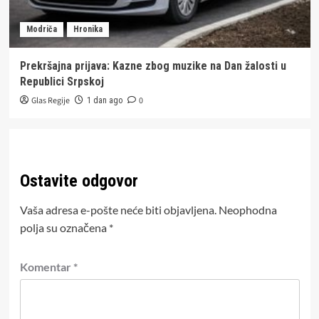
Modriča
Hronika
Prekršajna prijava: Kazne zbog muzike na Dan žalosti u
Republici Srpskoj
Glas Regije
0
1 dan ago
Ostavite odgovor
Vaša adresa e-pošte neće biti objavljena.
Neophodna
polja su označena
*
Komentar
*