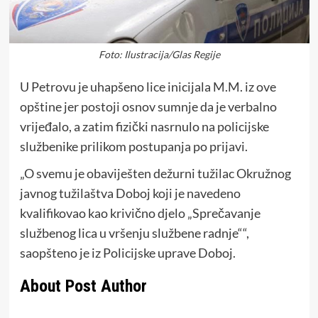
Foto: Ilustracija/Glas Regije
U Petrovu je uhapšeno lice inicijala M.M. iz ove
opštine jer postoji osnov sumnje da je verbalno
vrijeđalo, a zatim fizički nasrnulo na policijske
službenike prilikom postupanja po prijavi.
„O svemu je obaviješten dežurni tužilac Okružnog
javnog tužilaštva Doboj koji je navedeno
kvalifikovao kao krivično djelo „Sprečavanje
službenog lica u vršenju službene radnje““,
saopšteno je iz Policijske uprave Doboj.
About Post Author