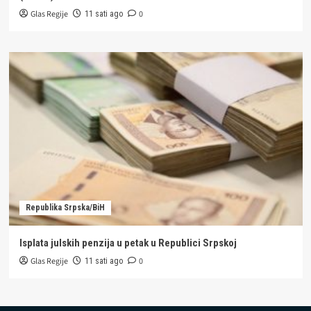
Glas Regije
0
11 sati ago
Republika Srpska/BiH
Isplata julskih penzija u petak u Republici Srpskoj
Glas Regije
0
11 sati ago