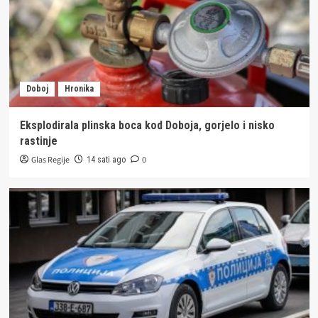
Doboj
Hronika
Eksplodirala plinska boca kod Doboja, gorjelo i nisko
rastinje
Glas Regije
0
14 sati ago