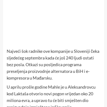
Najveći šok radnike ove kompanije u Sloveniji čeka
sljedećeg septembra kada će još 240 ljudi ostati
bez posla. Otkazi su posljedica programa
preseljenja proizvodnje alternatora u BiH i e-
kompresora u Mađarsku.
U aprilu prošle godine Mahle je u Aleksandrovcu
kod Laktaša otvorio novi pogon vrijedan oko 20
miliona evra, a upravo tu će biti smješten dio
proizvodnje izmještene iz Slovenije.