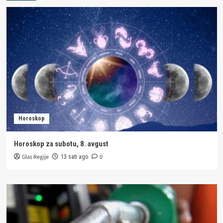
Horoskop
Horoskop za subotu, 8. avgust
Glas Regije
0
13 sati ago