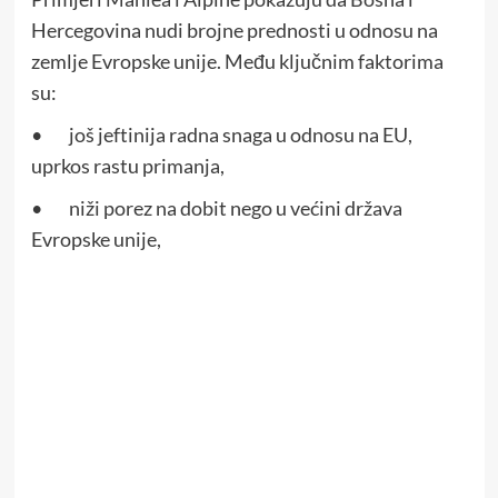
Hercegovina nudi brojne prednosti u odnosu na
zemlje Evropske unije. Među ključnim faktorima
su:
• još jeftinija radna snaga u odnosu na EU,
uprkos rastu primanja,
• niži porez na dobit nego u većini država
Evropske unije,