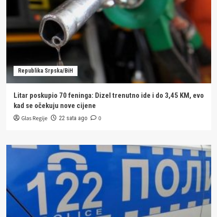
Republika Srpska/BiH
Litar poskupio 70 feninga: Dizel trenutno ide i do 3,45 KM, evo
kad se očekuju nove cijene
Glas Regije
0
22 sata ago