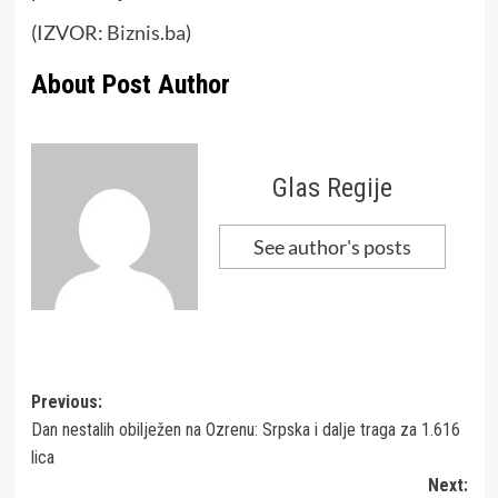
(IZVOR:
Biznis.ba
)
About Post Author
Glas Regije
See author's posts
Post
Previous:
Dan nestalih obilježen na Ozrenu: Srpska i dalje traga za 1.616
navigation
lica
Next: