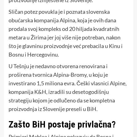
Sličan potez povukla je i poznata slovenska
obućarska kompanija Alpina, koja je ovih dana
prodala svoj kompleks od 20 hiljada kvadratnih
metara u Žirima jer joj više nije potreban, nakon
što je glavninu proizvodnje već prebacila u Kinu i
Bosnu i Hercegovinu.
U Tešnju je nedavno otvorena renovirana i
proširena tvornica Alpina-Bromy, u koju je
investirano 1,5 miliona evra. Češki vlasnici Alpine,
kompanija K&H, izradili su desetogodišnju
strategiju kojom je odlučeno da se kompletna
proizvodnja iz Slovenije preseli u BiH.
Zašto BiH postaje privlačna?
Primjeri Mahlea i Alpine pokazuju da Bosna i