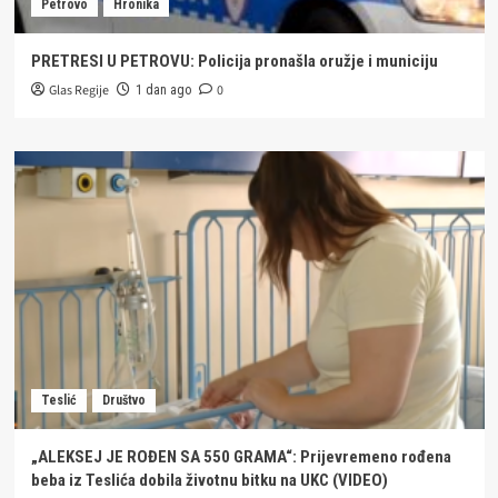
Petrovo
Hronika
PRETRESI U PETROVU: Policija pronašla oružje i municiju
Glas Regije
0
1 dan ago
Teslić
Društvo
„ALEKSEJ JE ROĐEN SA 550 GRAMA“: Prijevremeno rođena
beba iz Teslića dobila životnu bitku na UKC (VIDEO)