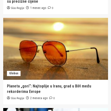
su precizne cijene
Glas Regije
0
1 mesec ago
Globus
Planeta „gori“: Najtoplije u Iranu, grad u BiH među
rekorderima Evrope
Glas Regije
0
2 meseca ago