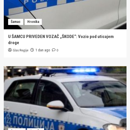
Šamac
Hronika
U ŠAMCU PRIVEDEN VOZAČ „ŠKODE“: Vozio pod uticajem
droge
Glas Regije
0
1 dan ago