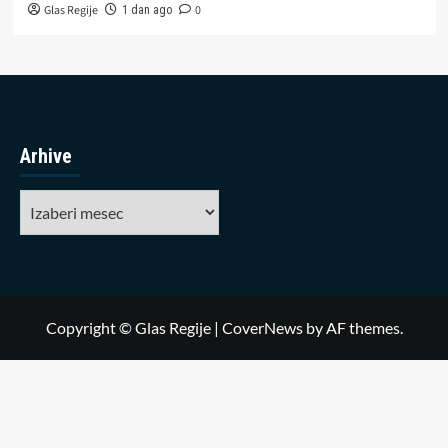
Glas Regije
0
1 dan ago
Arhive
Arhive
Copyright © Glas Regije
|
CoverNews
by AF themes.