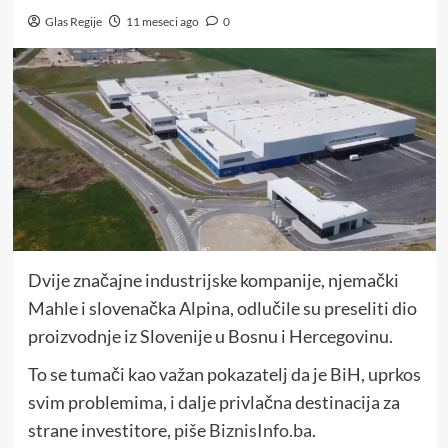
Glas Regije
11 meseci ago
0
Dvije značajne industrijske kompanije, njemački
Mahle i slovenačka Alpina, odlučile su preseliti dio
proizvodnje iz Slovenije u Bosnu i Hercegovinu.
To se tumači kao važan pokazatelj da je BiH, uprkos
svim problemima, i dalje privlačna destinacija za
strane investitore, piše
BiznisInfo.ba
.