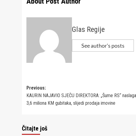
About Post Author
Glas Regije
See author's posts
Post
Previous:
KAURIN NAJAVIO SJEČU DIREKTORA: „Šume RS“ naslagal
navigation
3,6 miliona KM gubitaka, slijedi prodaja imovine
Čitajte još