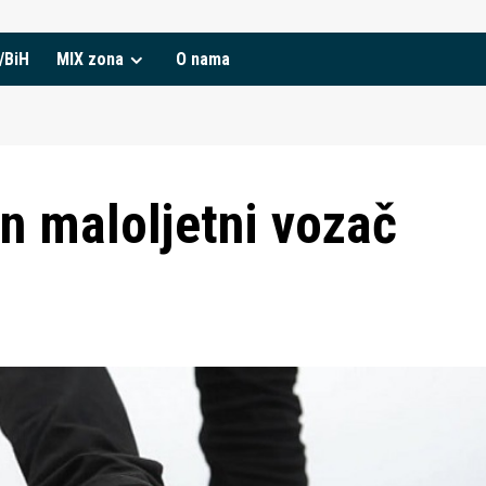
/BiH
MIX zona
O nama
n maloljetni vozač