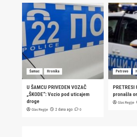
Šamac
Hronika
Petrovo
U ŠAMCU PRIVEDEN VOZAČ
PRETRESI U
„ŠKODE“: Vozio pod uticajem
pronašla or
droge
Glas Regije
Glas Regije
0
2 dana ago