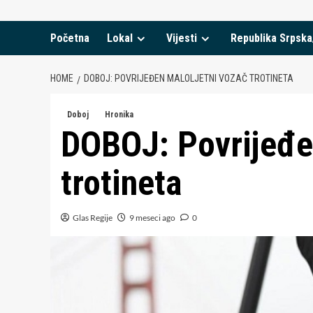
Početna
Lokal
Vijesti
Republika Srpska
HOME
DOBOJ: POVRIJEĐEN MALOLJETNI VOZAČ TROTINETA
Doboj
Hronika
DOBOJ: Povrijeđe
trotineta
Glas Regije
9 meseci ago
0