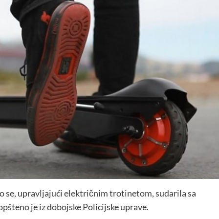
 se, upravljajući električnim trotinetom, sudarila sa
pšteno je iz dobojske Policijske uprave.