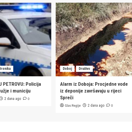
Hronika
Doboj
Društvo
 PETROVU: Policija
Alarm iz Doboja: Procjedne vode
užje i municiju
iz deponije završavaju u rijeci
Spreči
0
2 dana ago
Glas Regije
0
2 dana ago