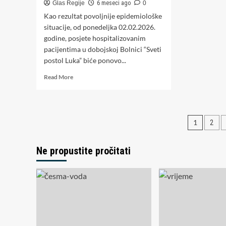
Glas Regije
6 meseci ago
0
Kao rezultat povoljnije epidemiološke
situacije, od ponedeljka 02.02.2026.
godine, posjete hospitalizovanim
pacijentima u dobojskoj Bolnici “Sveti
postol Luka” biće ponovo...
Read
Read More
more
about
Bolnica
Doboj:
Pagin
1
2
Od
ponedeljka
člana
dozvoljene
Ne propustite pročitati
posjete
hospitalizovanim
pacijentima