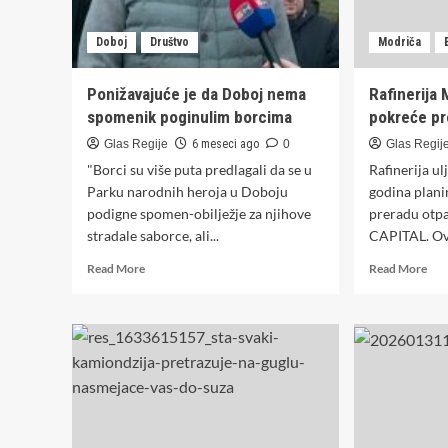
Doboj
Društvo
Modriča
Ponižavajuće je da Doboj nema
Rafinerija
spomenik poginulim borcima
pokreće pr
Glas Regije
6 meseci ago
0
Glas Regij
"Borci su više puta predlagali da se u
Rafinerija u
Parku narodnih heroja u Doboju
godina plan
podigne spomen-obilježje za njihove
preradu otpa
stradale saborce, ali...
CAPITAL. Ovo
Read
Rea
Read More
Read More
more
mor
about
abo
Ponižavajuće
Rafi
je
Mod
da
pon
Doboj
pok
nema
pre
spomenik
otp
poginulim
ulja