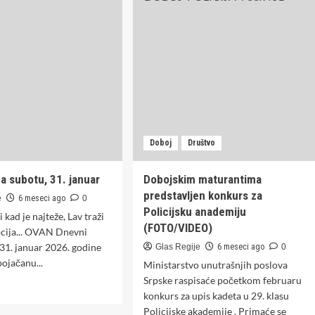
kazni
a,
partije
sustvovao
kampanju
svele
o
na
ić
slave
i
kafanu
Doboj
Društvo
a subotu, 31. januar
Dobojskim maturantima
predstavljen konkurs za
e
6 meseci ago
0
Policijsku anademiju
 kad je najteže, Lav traži
(FOTO/VIDEO)
cija... OVAN Dnevni
31. januar 2026. godine
Glas Regije
6 meseci ago
0
ojačanu...
Ministarstvo unutrašnjih poslova
Srpske raspisaće početkom februaru
d
konkurs za upis kadeta u 29. klasu
e
ut
Policijske akademije . Primaće se