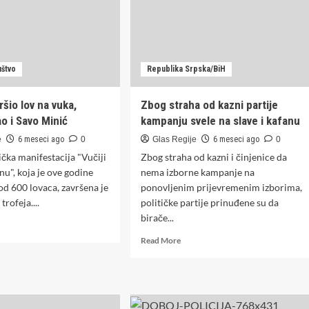
rudarenja!
(VIDEO)
uštvo
Republika Srpska/BiH
ršio lov na vuka,
Zbog straha od kazni partije
o i Savo Minić
kampanju svele na slave i kafanu
e
6 meseci ago
0
Glas Regije
6 meseci ago
0
ička manifestacija "Vučiji
Zbog straha od kazni i činjenice da
nu", koja je ove godine
nema izborne kampanje na
 od 600 lovaca, završena je
ponovljenim prijevremenim izborima,
trofeja....
političke partije prinuđene su da
birače...
d
e
Read
Read More
ut
more
o
about
Zbog
ršio
straha
od