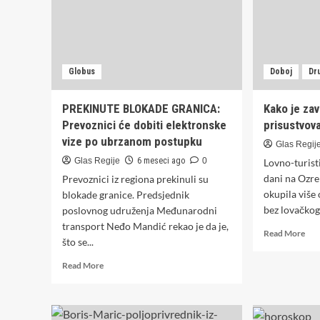
borcima
Globus
Doboj
Dr
PREKINUTE BLOKADE GRANICA:
Kako je zav
Prevoznici će dobiti elektronske
prisustvova
vize po ubrzanom postupku
Glas Regij
Glas Regije
6 meseci ago
0
Lovno-turist
dani na Ozre
Prevoznici iz regiona prekinuli su
okupila više
blokade granice. Predsjednik
bez lovačkog 
poslovnog udruženja Međunarodni
transport Neđo Mandić rekao je da je,
Rea
Read More
što se...
mor
abo
Read
Read More
Kak
more
je
about
zav
PREKINUTE
lov
BLOKADE