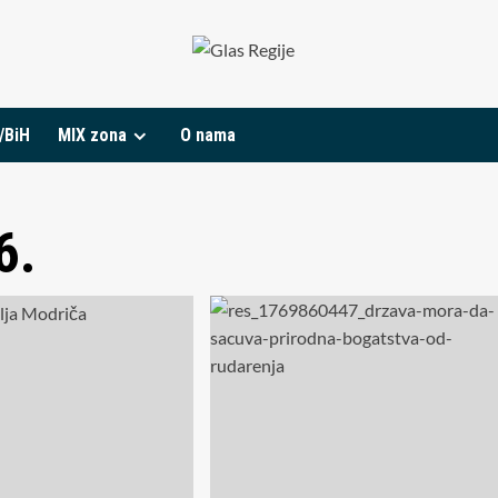
/BiH
MIX zona
O nama
6.