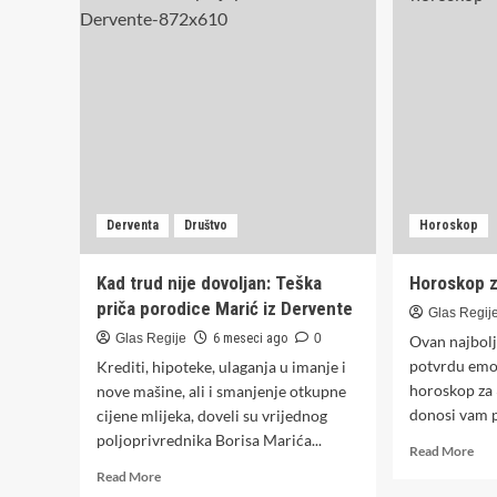
na
GRANICA:
vuk
Prevoznici
pri
će
i
dobiti
Sav
elektronske
Min
vize
po
ubrzanom
postupku
Derventa
Društvo
Horoskop
Kad trud nije dovoljan: Teška
Horoskop z
priča porodice Marić iz Dervente
Glas Regij
Glas Regije
6 meseci ago
0
Ovan najbolji
potvrdu emo
Krediti, hipoteke, ulaganja u imanje i
horoskop za 
nove mašine, ali i smanjenje otkupne
donosi vam p
cijene mlijeka, doveli su vrijednog
poljoprivrednika Borisa Marića...
Rea
Read More
mor
Read
Read More
abo
more