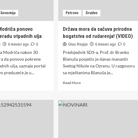
Ekonomija
Petrovo
Društvo
 Modriča ponovo
Država mora da sačuva prirodna
eradu otpadnih ulja
bogatstva od rudarenja! (VIDEO)
e
6 meseci ago
0
Glas Regije
6 meseci ago
0
lja Modriča nakon 30
Predsjednik SDS-a, Prof. dr Branko
ira da ponovo pokrene
Blanuša posjetio je danas manastir
dnih ulja, saznaje portal
Svetog Nikole na Ozrenu. U razgovoru
 preduzeće je u...
sa mještanima Blanuša je...
d
Read
Read More
e
more
ut
about
nerija
Država
riča
mora
ovo
da
reće
sačuva
radu
prirodna
adnih
bogatstva
od