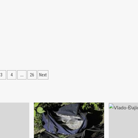
acija
…
3
4
26
Next
ka