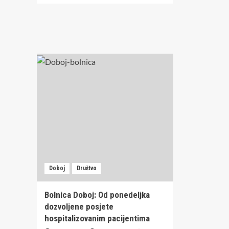
Hor
about
za
Kad
sub
trud
31.
nije
jan
dovoljan:
Teška
priča
porodice
Marić
iz
Dervente
Doboj
Društvo
Bolnica Doboj: Od ponedeljka
dozvoljene posjete
hospitalizovanim pacijentima