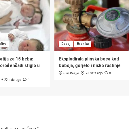
uštvo
Doboj
Hronika
atija za 15 beba:
Eksplodirala plinska boca kod
vorođenčadi stiglo u
Doboja, gorjelo i nisko rastinje
Glas Regije
0
23 sata ago
0
22 sata ago
polja su označena
*