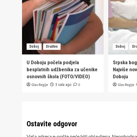
Doboj
Društvo
Doboj
Dr
U Doboju počela podjela
Srpska bog
besplatnih udžbenika za učenike
Najviše no
osnovnih škola (FOTO/VIDEO)
Doboju
Glas Regije
0
Glas Regije
3 sata ago
Ostavite odgovor
Vaša adresa e-pošte neće biti objavljena.
Neophodna 