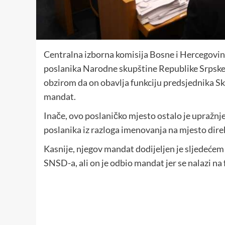
Centralna izborna komisija Bosne i Hercegovine
poslanika Narodne skupštine Republike Srpske, t
obzirom da on obavlja funkciju predsjednika Sku
mandat.
Inače, ovo poslaničko mjesto ostalo je upražn
poslanika iz razloga imenovanja na mjesto dir
Kasnije, njegov mandat dodijeljen je sljedećem n
SNSD-a, ali on je odbio mandat jer se nalazi na