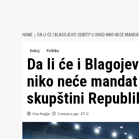
HOME
DA LI ĆE I BLAGOJEVIĆ ODBITI? U SNSD NIKO NEĆE MAN
Doboj
Politika
Da li će i Blagoje
niko neće mandat
skupštini Republi
Glas Regije
3 meseca ago
0