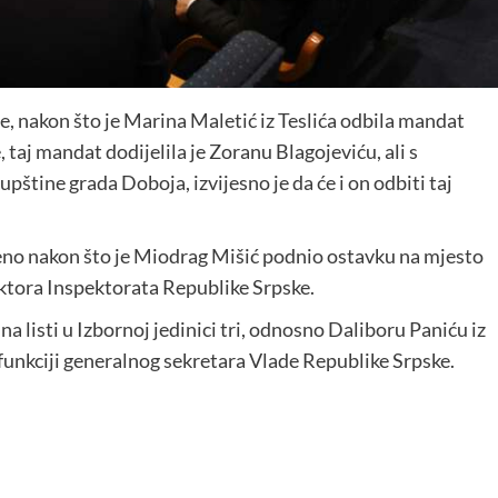
, nakon što je Marina Maletić iz Teslića odbila mandat
aj mandat dodijelila je Zoranu Blagojeviću, ali s
pštine grada Doboja, izvijesno je da će i on odbiti taj
jeno nakon što je Miodrag Mišić podnio ostavku na mjesto
ektora Inspektorata Republike Srpske.
a listi u Izbornoj jedinici tri, odnosno Daliboru Paniću iz
 funkciji generalnog sekretara Vlade Republike Srpske.