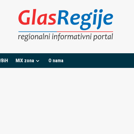
/BiH
MIX zona
O nama