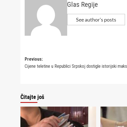
Glas Regije
See author's posts
Post
Previous:
Cijene teletine u Republici Srpskoj dostigle istorijski ma
navigation
Čitajte još