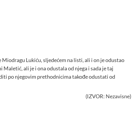
Miodragu Lukiću, sljedećem na listi, ali i on je odustao
Maletić, ali je i ona odustala od njega i sada je taj
suditi po njegovim prethodnicima takođe odustati od
(IZVOR:
Nezavisne
)