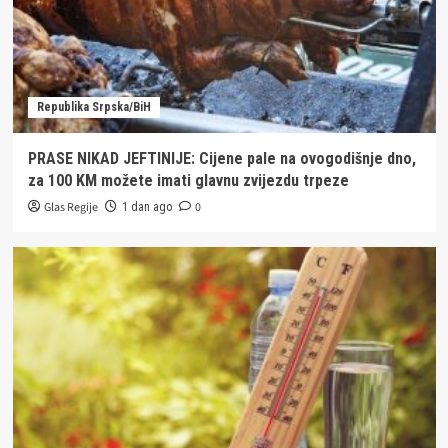
Republika Srpska/BiH
PRASE NIKAD JEFTINIJE: Cijene pale na ovogodišnje dno,
za 100 KM možete imati glavnu zvijezdu trpeze
Glas Regije
0
1 dan ago