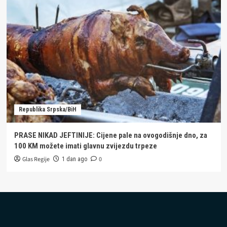
Republika Srpska/BiH
PRASE NIKAD JEFTINIJE: Cijene pale na ovogodišnje dno, za
100 KM možete imati glavnu zvijezdu trpeze
Glas Regije
0
1 dan ago