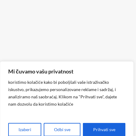
Mi čuvamo vašu privatnost
koristimo kolačiće kako bi poboljšali vaše istraživačko
iskustvo, prikazujemo personalizovane reklame i sadržaj, i
analiziramo naš saobraćaj. Klikom na "Prihvati sve", dajete
nam dozvolu da koristimo kolačiće
Izaberi
Odbi sve
Prihvati sve