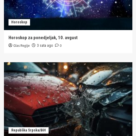
Horoskop
Horoskop za ponedjeljak, 10. avgust
Glas Regije
0
3 sata ago
Republika Srpska/BiH