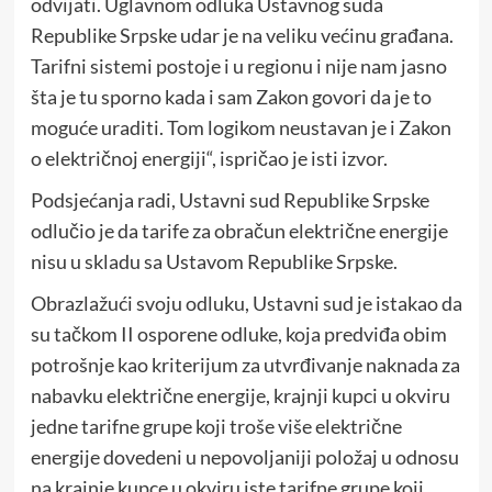
odvijati. Uglavnom odluka Ustavnog suda
Republike Srpske udar je na veliku većinu građana.
Tarifni sistemi postoje i u regionu i nije nam jasno
šta je tu sporno kada i sam Zakon govori da je to
moguće uraditi. Tom logikom neustavan je i Zakon
o električnoj energiji“, ispričao je isti izvor.
Podsjećanja radi, Ustavni sud Republike Srpske
odlučio je da tarife za obračun električne energije
nisu u skladu sa Ustavom Republike Srpske.
Obrazlažući svoju odluku, Ustavni sud je istakao da
su tačkom II osporene odluke, koja predviđa obim
potrošnje kao kriterijum za utvrđivanje naknada za
nabavku električne energije, krajnji kupci u okviru
jedne tarifne grupe koji troše više električne
energije dovedeni u nepovoljaniji položaj u odnosu
na krajnje kupce u okviru iste tarifne grupe koji