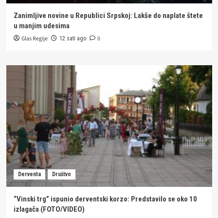
Zanimljive novine u Republici Srpskoj: Lakše do naplate štete
u manjim udesima
Glas Regije
0
12 sati ago
Derventa
Društvo
“Vinski trg” ispunio derventski korzo: Predstavilo se oko 10
izlagača (FOTO/VIDEO)