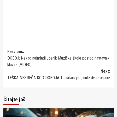
Post
Previous:
DOBOJ: Nekad najmlađi učenik Muzičke škole postao nastavnik
navigation
klavira (VIDEO)
Next:
TEŠKA NESREĆA KOD DOBOJA: U sudaru poginule dvije osobe
Čitajte još