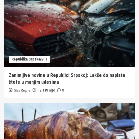
Republika Srpska/BiH
Zanimljive novine u Republici Srpskoj: Lakše do naplate
štete u manjim udesima
Glas Regije
0
12 sati ago