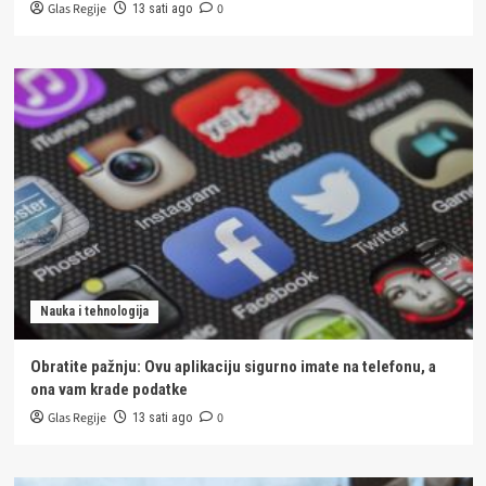
Glas Regije
0
13 sati ago
Nauka i tehnologija
Obratite pažnju: Ovu aplikaciju sigurno imate na telefonu, a
ona vam krade podatke
Glas Regije
0
13 sati ago