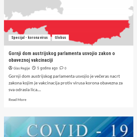
zaraženo
još
427
Specijal - korona virus
Globus
Gornji dom austrijskog parlamenta usvojio zakon o
obaveznoj vakcinaciji
Glas Regije
0
5 godina ago
Gornji dom austrijskog parlamenta usvojio je večeras nacrt
zakona kojim je vakcinacija protiv virusa korona obavezna za
sva odrasla lica....
Read
Read More
more
about
Gornji
dom
austrijskog
parlamenta