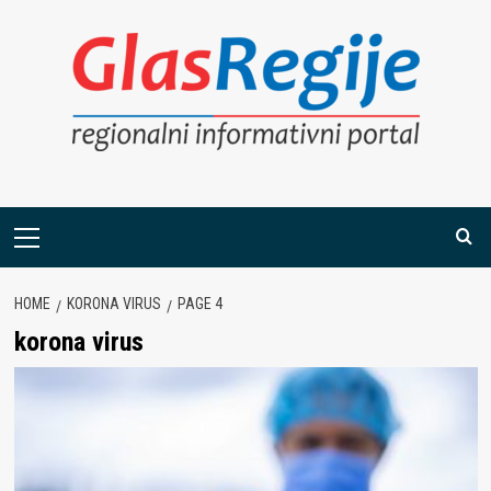
Skip
to
content
Primary
Menu
HOME
KORONA VIRUS
PAGE 4
korona virus