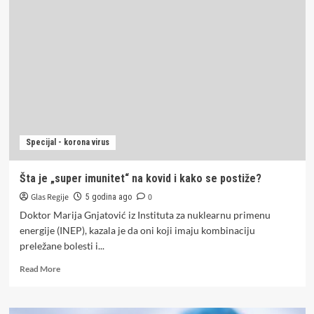
za
putovanje
u
EU,
ovo
su
najvažnije
promjene
Specijal - korona virus
Šta je „super imunitet“ na kovid i kako se postiže?
Glas Regije
0
5 godina ago
Doktor Marija Gnjatović iz Instituta za nuklearnu primenu
energije (INEP), kazala je da oni koji imaju kombinaciju
preležane bolesti i...
Read
Read More
more
about
Šta