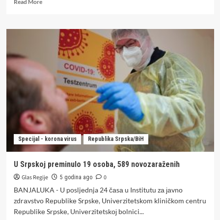
Read
Read More
more
about
PREMINULO
27
PACIJENATA:
Koronom
zaraženo
još
425
građana,
u
bolnicama
784
pacijenta
Specijal - korona virus
Republika Srpska/BiH
U Srpskoj preminulo 19 osoba, 589 novozaraženih
Glas Regije
0
5 godina ago
BANJALUKA - U pоsljеdnja 24 čаsа u Institutu zа јаvnо
zdrаvstvо Rеpublikе Srpskе, Univеrzitеtskоm kliničkоm cеntru
Rеpublikе Srpskе, Univеrzitеtskој bоlnici...