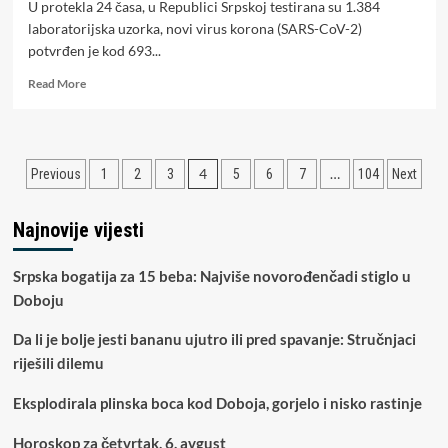
U protekla 24 časa, u Republici Srpskoj testirana su 1.384
laboratorijska uzorka, novi virus korona (SARS-CoV-2)
potvrđen je kod 693...
Read
Read More
more
about
PREMINULO
13
Paginacija
4
…
Previous
1
2
3
5
6
7
104
Next
OBOLJELIH:
Korona
članaka
virusom
Najnovije vijesti
zaražene
još
693
Srpska bogatija za 15 beba: Najviše novorođenčadi stiglo u
osobe
Doboju
u
Srpskoj
Da li je bolje jesti bananu ujutro ili pred spavanje: Stručnjaci
riješili dilemu
Eksplodirala plinska boca kod Doboja, gorjelo i nisko rastinje
Horoskop za četvrtak, 6. avgust