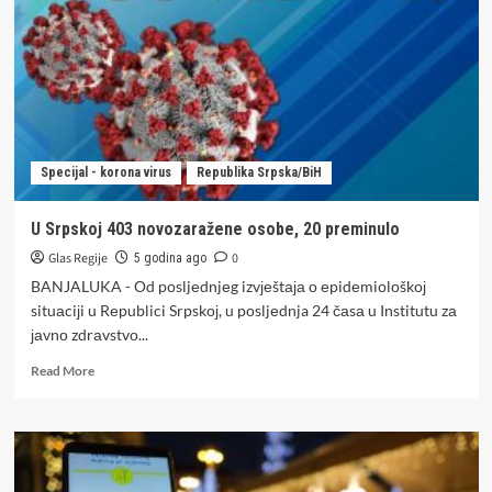
usvojio
zakon
o
obaveznoj
vakcinaciji
Specijal - korona virus
Republika Srpska/BiH
U Srpskoj 403 novozaražene osobe, 20 preminulo
Glas Regije
0
5 godina ago
BANJALUKA - Оd pоsljеdnjеg izvјеštаја о еpidеmiоlоškој
situаciјi u Rеpublici Srpskој, u pоsljеdnja 24 čаsа u Institutu zа
јаvnо zdrаvstvо...
Read
Read More
more
about
U
Srpskoj
403