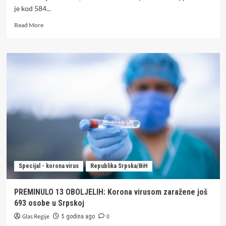
je kod 584...
Read
Read More
more
about
BROJKE
NE
MIRUJU:
U
Srpskoj
oboljele
još
584
osobe,
preminule
24
Specijal - korona virus
Republika Srpska/BiH
PREMINULO 13 OBOLJELIH: Korona virusom zaražene još
693 osobe u Srpskoj
Glas Regije
0
5 godina ago