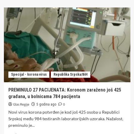
about
JOŠ
22
ŽRTVE
KORONE:
Virus
potvrđen
kod
501
osobe
u
Srpskoj
Specijal - korona virus
Republika Srpska/BiH
PREMINULO 27 PACIJENATA: Koronom zaraženo još 425
građana, u bolnicama 784 pacijenta
Glas Regije
0
5 godina ago
Novi virus korona potvrđen je kod još 425 osoba u Republici
Srpskoj među 984 testiranih laboratorijskih uzoraka. Nažalost,
preminulo je...