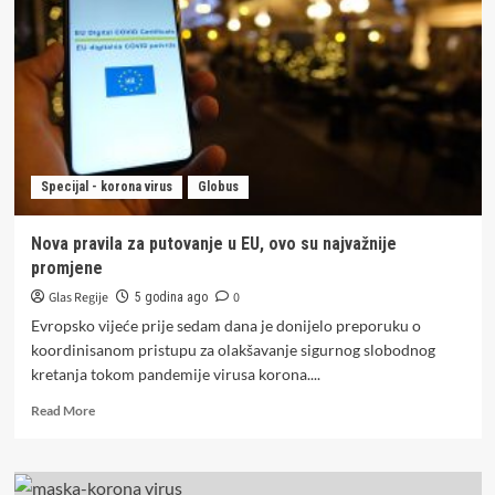
novozaražene
osobe,
20
preminulo
Specijal - korona virus
Globus
Nova pravila za putovanje u EU, ovo su najvažnije
promjene
Glas Regije
0
5 godina ago
Evropsko vijeće prije sedam dana je donijelo preporuku o
koordinisanom pristupu za olakšavanje sigurnog slobodnog
kretanja tokom pandemije virusa korona....
Read
Read More
more
about
Nova
pravila