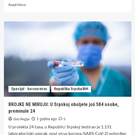
Read
Read More
more
about
U
Srpskoj
preminulo
19
osoba,
589
novozaraženih
Specijal - korona virus
Republika Srpska/BiH
BROJKE NE MIRUJU: U Srpskoj oboljele još 584 osobe,
preminule 24
Glas Regije
0
5 godina ago
U protekla 24 časa, u Republici Srpskoj testiran je 1.131
laboratorijski uzorak, novi virus korona (SARS-CoV-2) potvrđen