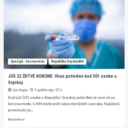
je
„super
imunitet“
na
kovid
i
kako
se
postiže?
Specijal - korona virus
Republika Srpska/BiH
JOŠ 22 ŽRTVE KORONE: Virus potvrđen kod 501 osobe u
Srpskoj
Glas Regije
0
5 godina ago
Kod još 501 osobe u Republici Srpskoj potvrđen je novi virus
korona među 1.444 testiranih laboratorijskih uzoraka. Nažalost,
preminulo je...
Read
Read More
more