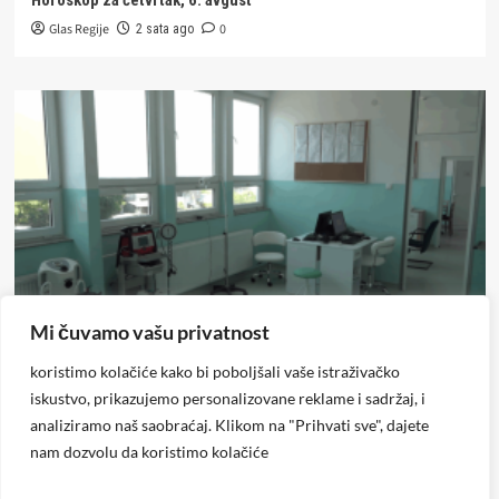
Glas Regije
0
2 sata ago
Mi čuvamo vašu privatnost
Derventa
Društvo
koristimo kolačiće kako bi poboljšali vaše istraživačko
Dom zdravlja dobio novu prostoriju Službe hitne pomoći u
iskustvo, prikazujemo personalizovane reklame i sadržaj, i
Derventi (FOTO/VIDEO)
analiziramo naš saobraćaj. Klikom na "Prihvati sve", dajete
Glas Regije
0
12 sati ago
nam dozvolu da koristimo kolačiće