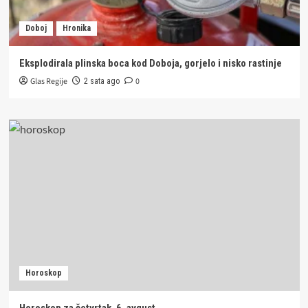
Doboj
Hronika
Eksplodirala plinska boca kod Doboja, gorjelo i nisko rastinje
Glas Regije
0
2 sata ago
Horoskop
Horoskop za četvrtak, 6. avgust