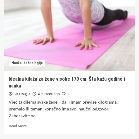
za
vozače
u
Srpskoj:
Nove
pumpe
na
spisku
za
povrat
Nauka i tehnologija
10
feninga
za
Idealna kilaža za žene visoke 170 cm: Šta kažu godine i
litar
nauka
kupljenog
goriva
Glas Regije
0
4 meseca ago
Vječita dilema svake žene – da li imam previše kilograma,
premalo ili taman, konačno ima svoj naučni odgovor.
Zaboravite na...
Read
Read More
more
about