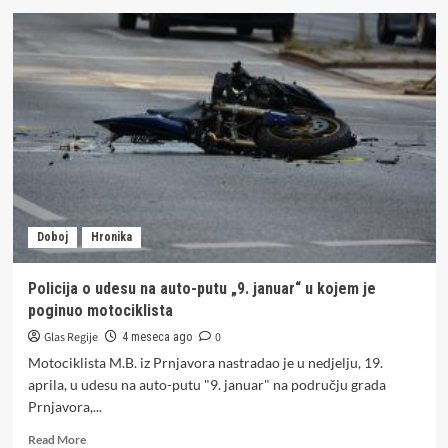
Idealna
kilaža
za
žene
visoke
170
cm:
Šta
kažu
godine
i
nauka
Doboj
Hronika
Policija o udesu na auto-putu „9. januar“ u kojem je
poginuo motociklista
Glas Regije
0
4 meseca ago
Motociklista M.B. iz Prnjavora nastradao je u nedjelju, 19.
aprila, u udesu na auto-putu "9. januar" na području grada
Prnjavora,...
Read
Read More