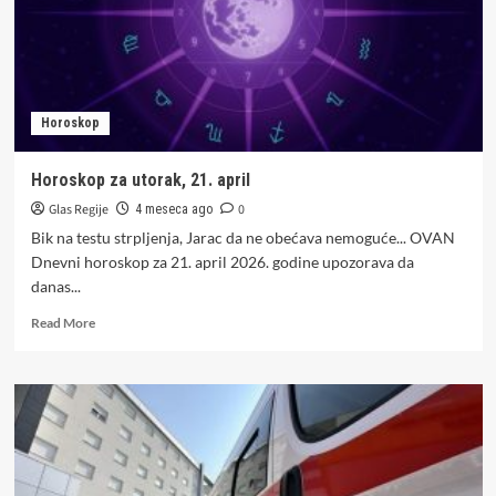
Horoskop
Horoskop za utorak, 21. april
Glas Regije
0
4 meseca ago
Bik na testu strpljenja, Jarac da ne obećava nemoguće... OVAN
Dnevni horoskop za 21. april 2026. godine upozorava da
danas...
Read
Read More
more
about
Horoskop
za
utorak,
21.
april