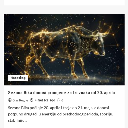
more
about
Horoskop
za
ponedjeljak,
20.
april
Horoskop
Sezona Bika donosi promjene za tri znaka od 20. aprila
Glas Regije
0
4 meseca ago
Sezona Bika počinje 20. aprila i traje do 21. maja, a donosi
potpuno drugačiju energiju od prethodnog perioda, sporiju,
stabilniju...