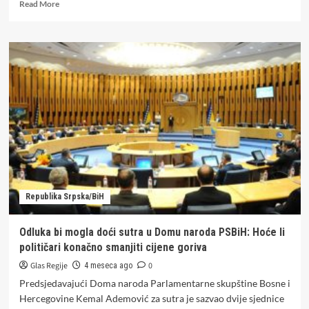
Read
Read More
more
about
Sezona
Bika
donosi
promjene
za
tri
znaka
od
20.
aprila
Republika Srpska/BiH
Odluka bi mogla doći sutra u Domu naroda PSBiH: Hoće li
političari konačno smanjiti cijene goriva
Glas Regije
0
4 meseca ago
Predsjedavajući Doma naroda Parlamentarne skupštine Bosne i
Hercegovine Kemal Ademović za sutra je sazvao dvije sjednice