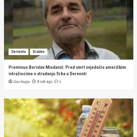
Derventa
Društvo
Preminuo Borislav Miodanić: Pred smrt svjedočio američkim
istražiocima o stradanju Srba u Derventi
Glas Regije
0
8 sati ago