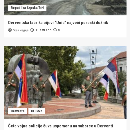
Republika Srpska/BiH
Derventska fabrika cijevi “Unis” najveći poreski dužnik
Glas Regije
0
11 sati ago
Derventa
Društvo
Četa vojne policije čuva uspomenu na saborce u Derventi