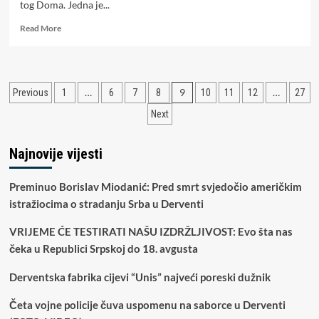
tog Doma. Jedna je...
Read
Read More
more
about
Odluka
bi
Paginacija
…
9
…
Previous
1
6
7
8
10
11
12
27
mogla
doći
članaka
Next
sutra
u
Domu
Najnovije vijesti
naroda
PSBiH:
Preminuo Borislav Miodanić: Pred smrt svjedočio američkim
Hoće
li
istražiocima o stradanju Srba u Derventi
političari
konačno
VRIJEME ĆE TESTIRATI NAŠU IZDRŽLJIVOST: Evo šta nas
smanjiti
čeka u Republici Srpskoj do 18. avgusta
cijene
goriva
Derventska fabrika cijevi “Unis” najveći poreski dužnik
Četa vojne policije čuva uspomenu na saborce u Derventi