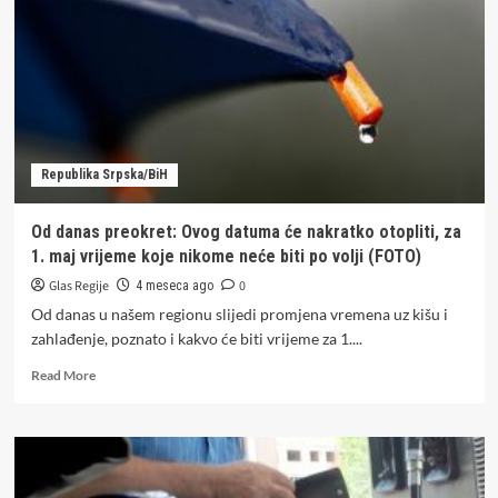
ko
će
se
još
od
povratnika
u
FBiH
Republika Srpska/BiH
moći
liječiti
u
Od danas preokret: Ovog datuma će nakratko otopliti, za
UKC
1. maj vrijeme koje nikome neće biti po volji (FOTO)
i
dobojskoj
Glas Regije
0
4 meseca ago
bolnici
Od danas u našem regionu slijedi promjena vremena uz kišu i
zahlađenje, poznato i kakvo će biti vrijeme za 1....
Read
Read More
more
about
Od
danas
preokret: