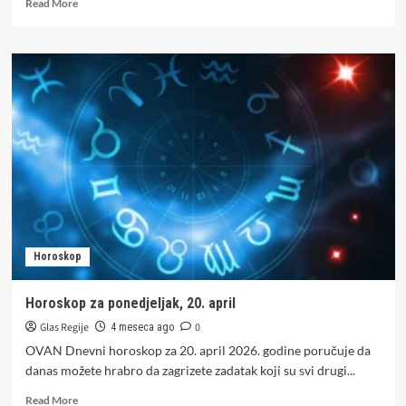
Read
Read More
more
about
Krio
se
od
policije
i
pokušao
pobjeći:
Sudska
policija
RS
uhapsila
bjegunca
Horoskop
Horoskop za ponedjeljak, 20. april
Glas Regije
0
4 meseca ago
OVAN Dnevni horoskop za 20. april 2026. godine poručuje da
danas možete hrabro da zagrizete zadatak koji su svi drugi...
Read
Read More