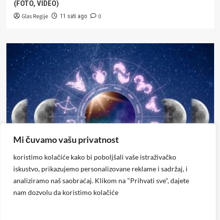
(FOTO, VIDEO)
Glas Regije
0
11 sati ago
Mi čuvamo vašu privatnost
Horoskop
koristimo kolačiće kako bi poboljšali vaše istraživačko
iskustvo, prikazujemo personalizovane reklame i sadržaj, i
Horoskop za subotu, 8. avgust
analiziramo naš saobraćaj. Klikom na "Prihvati sve", dajete
Glas Regije
0
24 sata ago
nam dozvolu da koristimo kolačiće