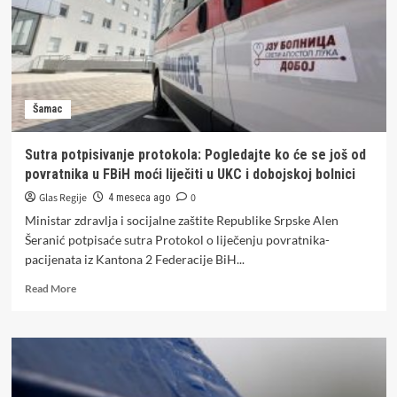
Šamac
Sutra potpisivanje protokola: Pogledajte ko će se još od
povratnika u FBiH moći liječiti u UKC i dobojskoj bolnici
Glas Regije
0
4 meseca ago
Ministar zdravlja i socijalne zaštite Republike Srpske Alen
Šeranić potpisaće sutra Protokol o liječenju povratnika-
pacijenata iz Kantona 2 Federacije BiH...
Read
Read More
more
about
Sutra
potpisivanje
protokola:
Pogledajte