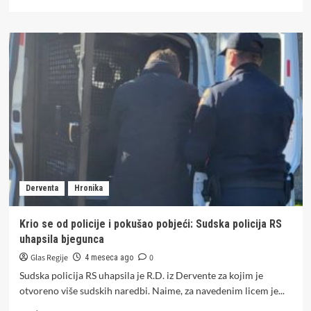
more
about
Policija
o
udesu
na
auto-
putu
„9.
januar“
u
kojem
je
poginuo
Derventa
Hronika
motociklista
Krio se od policije i pokušao pobjeći: Sudska policija RS
uhapsila bjegunca
Glas Regije
0
4 meseca ago
Sudska policija RS uhapsila je R.D. iz Dervente za kojim je
otvoreno više sudskih naredbi. Naime, za navedenim licem je...