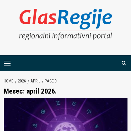
Skip
to
content
Primary
Menu
HOME
2026
APRIL
PAGE 9
Mesec:
april 2026.