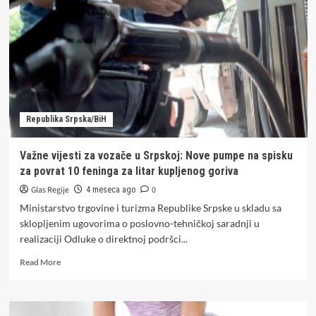
Ovog
datuma
će
nakratko
otopliti,
za
1.
maj
vrijeme
Republika Srpska/BiH
koje
nikome
neće
Važne vijesti za vozače u Srpskoj: Nove pumpe na spisku
biti
za povrat 10 feninga za litar kupljenog goriva
po
volji
Glas Regije
0
4 meseca ago
(FOTO)
Ministarstvo trgovine i turizma Republike Srpske u skladu sa
sklopljenim ugovorima o poslovno-tehničkoj saradnji u
realizaciji Odluke o direktnoj podršci...
Read
Read More
more
about
Važne
vijesti