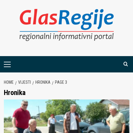
Skip
to
content
Primary
Menu
HOME
VIJESTI
HRONIKA
PAGE 3
Hronika