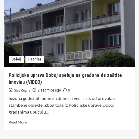
tragao
Interpol:
U
Doboju
lociran
i
oduzet
luskuzni
BMW
(FOTO)
Doboj
Hronika
Policijska uprava Doboj apeluje na građane da zaštite
imovinu (VIDEO)
Glas Regije
0
2 sedmice ago
Sezona godišnjih odmora donosi i veći rizik od provala u
stambene objekte. Zbog toga iz Policijske uprave Doboj
građanima upućuju...
Read
Read More
more
about
Policijska