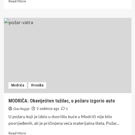
Read
Read More
more
about
Vatra
planula
kod
pumpe:
Veliki
požar
u
Modriči,
u
gašenju
učestvovalo
više
Modriča
Hronika
vatrogasnih
ekipa
(FOTO/VIDEO)
MODRIČA: Obaviješten tužilac, u požaru izgorio auto
Glas Regije
0
3 sedmice ago
U požaru koji je izbio u dvorištu kuće u Modriči nije bilo
povrijeđenih, ali je pričinjena veća materijalna šteta. Požar...
Read
Read More