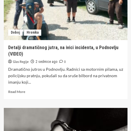
Doboj
Hronika
Detalji dramatičnog jutra, na ivici incidenta, u Podnovlju
(VIDEO)
Glas Regije
0
2 sedmice ago
Dramatično jutros u Podnovlju. Radnici sa motornim pilama, uz
policijsku pratnju, pokušali su da sruše bilbord na privatnom
imanju koji...
Read
Read More
more
about
Detalji
dramatičnog
jutra,
na
ivici