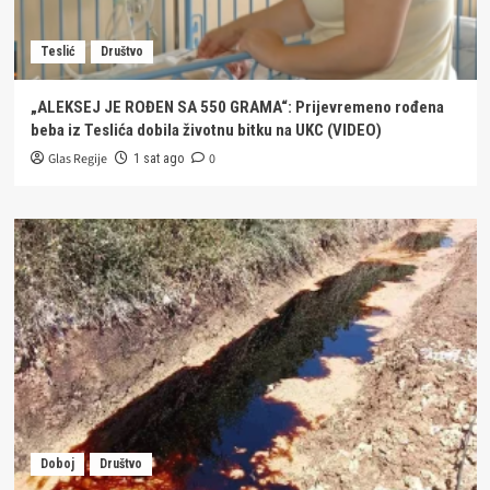
Teslić
Društvo
„ALEKSEJ JE ROĐEN SA 550 GRAMA“: Prijevremeno rođena
beba iz Teslića dobila životnu bitku na UKC (VIDEO)
Glas Regije
0
1 sat ago
Doboj
Društvo