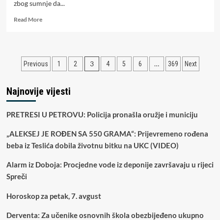
zbog sumnje da...
Read
Read More
more
about
MUP
RS
Paginacija
3
…
Previous
1
2
4
5
6
369
Next
prijavio
Dobojlije:
članaka
Osumnjičeni
Najnovije vijesti
za
pranje
novca,
PRETRESI U PETROVU: Policija pronašla oružje i municiju
kupili
8
„ALEKSEJ JE ROĐEN SA 550 GRAMA“: Prijevremeno rođena
nekretnina
beba iz Teslića dobila životnu bitku na UKC (VIDEO)
vrijednih
481.000
Alarm iz Doboja: Procjedne vode iz deponije završavaju u rijeci
KM
Spreči
Horoskop za petak, 7. avgust
Derventa: Za učenike osnovnih škola obezbijeđeno ukupno