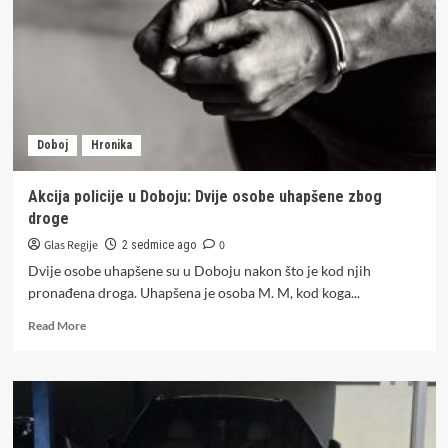
incidenta,
u
Podnovlju
(VIDEO)
Doboj
Hronika
Akcija policije u Doboju: Dvije osobe uhapšene zbog
droge
Glas Regije
0
2 sedmice ago
Dvije osobe uhapšene su u Doboju nakon što je kod njih
pronađena droga. Uhapšena je osoba M. M, kod koga...
Read
Read More
more
about
Akcija
policije
u
Doboju: