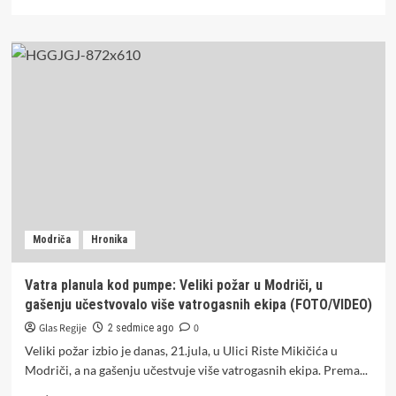
more
about
Filmska
potjera
u
Tesliću:
Pokušao
pobjeći
policiji,
u
džepovima
ekstazi,
amfetamin
i
Modriča
Hronika
marihuana
Vatra planula kod pumpe: Veliki požar u Modriči, u
gašenju učestvovalo više vatrogasnih ekipa (FOTO/VIDEO)
Glas Regije
0
2 sedmice ago
Veliki požar izbio je danas, 21.jula, u Ulici Riste Mikičića u
Modriči, a na gašenju učestvuje više vatrogasnih ekipa. Prema...