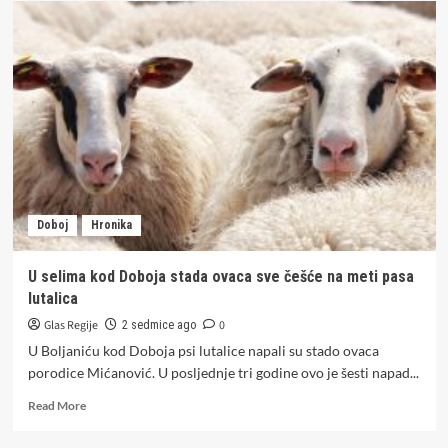
uprava
Doboj
apeluje
na
građane
da
zaštite
imovinu
(VIDEO)
Doboj
Hronika
U selima kod Doboja stada ovaca sve češće na meti pasa
lutalica
Glas Regije
0
2 sedmice ago
U Boljaniću kod Doboja psi lutalice napali su stado ovaca
porodice Mićanović. U posljednje tri godine ovo je šesti napad...
Read
Read More
more
about