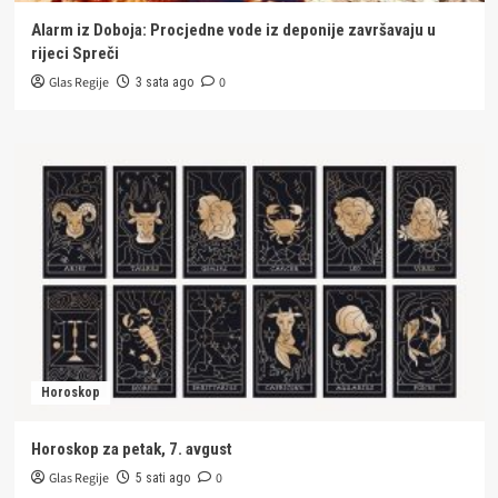
Alarm iz Doboja: Procjedne vode iz deponije završavaju u
rijeci Spreči
Glas Regije
0
3 sata ago
Horoskop
Horoskop za petak, 7. avgust
Glas Regije
0
5 sati ago