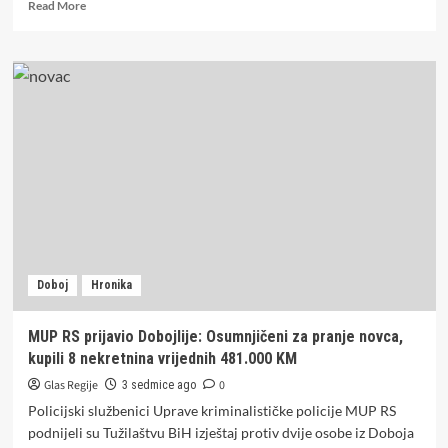
Read
Read More
more
about
Pucano
na
molitvište
u
srpskom
povratničkom
selu
u
FBIH
Doboj
Hronika
MUP RS prijavio Dobojlije: Osumnjičeni za pranje novca,
kupili 8 nekretnina vrijednih 481.000 KM
Glas Regije
0
3 sedmice ago
Policijski službenici Uprave kriminalističke policije MUP RS
podnijeli su Tužilaštvu BiH izještaj protiv dvije osobe iz Doboja