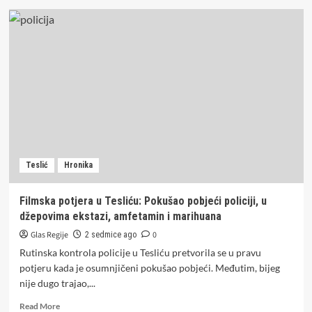
U
selima
kod
Doboja
stada
ovaca
sve
češće
na
meti
pasa
lutalica
Teslić
Hronika
Filmska potjera u Tesliću: Pokušao pobjeći policiji, u
džepovima ekstazi, amfetamin i marihuana
Glas Regije
0
2 sedmice ago
Rutinska kontrola policije u Tesliću pretvorila se u pravu
potjeru kada je osumnjičeni pokušao pobjeći. Međutim, bijeg
nije dugo trajao,...
Read
Read More