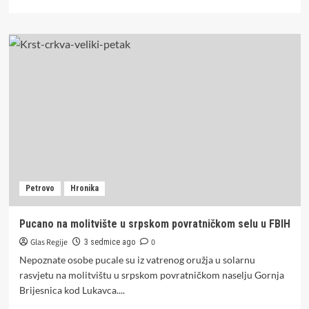
more
about
MODRIČA:
Obaviješten
tužilac,
u
požaru
izgorio
auto
Petrovo
Hronika
Pucano na molitvište u srpskom povratničkom selu u FBIH
Glas Regije
0
3 sedmice ago
Nepoznate osobe pucale su iz vatrenog oružja u solarnu
rasvjetu na molitvištu u srpskom povratničkom naselju Gornja
Brijesnica kod Lukavca....