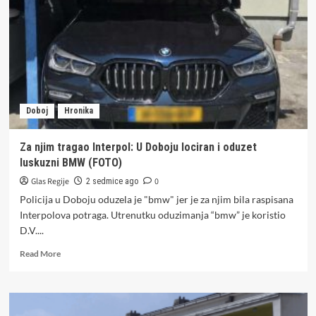
Dvije
osobe
uhapšene
zbog
droge
Doboj
Hronika
Za njim tragao Interpol: U Doboju lociran i oduzet
luskuzni BMW (FOTO)
Glas Regije
0
2 sedmice ago
Policija u Doboju oduzela je "bmw" jer je za njim bila raspisana
Interpolova potraga. Utrenutku oduzimanja “bmw” je koristio
D.V....
Read
Read More
more
about
Za
njim