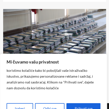
Mi čuvamo vašu privatnost
Derventa
Društvo
koristimo kolačiće kako bi poboljšali vaše istraživačko
Derventa: Za učenike osnovnih škola obezbijeđeno ukupno
iskustvo, prikazujemo personalizovane reklame i sadržaj, i
1.685 kompleta besplatnih udžbenika
analiziramo naš saobraćaj. Klikom na "Prihvati sve", dajete
Glas Regije
0
6 sati ago
nam dozvolu da koristimo kolačiće
Izaberi
Odbi sve
Prihvati sve