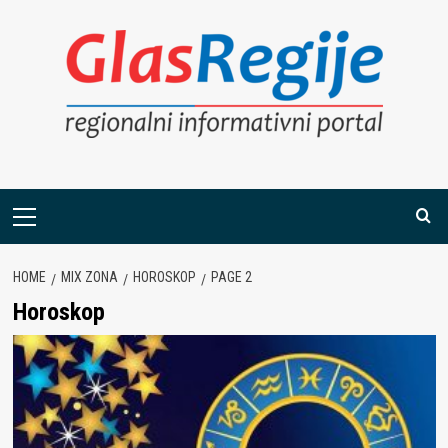
Skip
to
content
Primary
Menu
HOME
MIX ZONA
HOROSKOP
PAGE 2
Horoskop