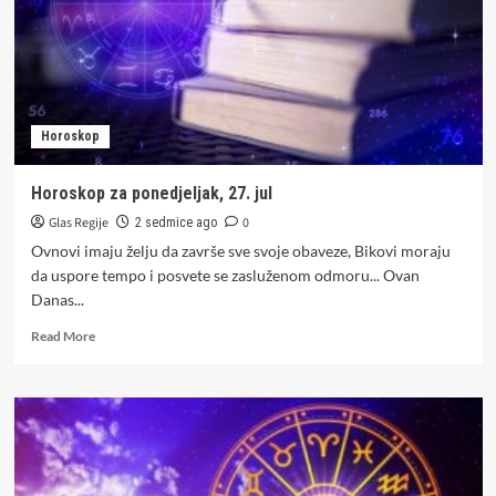
Horoskop
Horoskop za ponedjeljak, 27. jul
Glas Regije
0
2 sedmice ago
Ovnovi imaju želju da završe sve svoje obaveze, Bikovi moraju
da uspore tempo i posvete se zasluženom odmoru... Ovan
Danas...
Read
Read More
more
about
Horoskop
za
ponedjeljak,
27.
jul