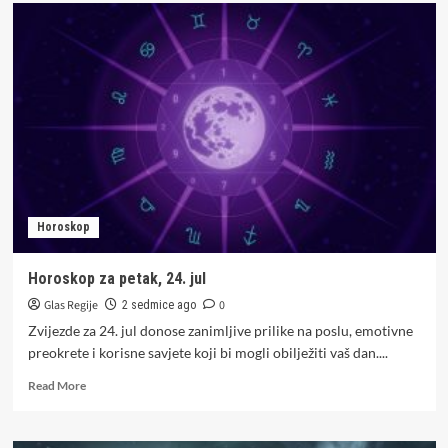
Mjesečni
horoskop
za
avgust:
Jednom
znaku
stiže
veliki
uspjeh
Horoskop
Horoskop za petak, 24. jul
Glas Regije
0
2 sedmice ago
Zvijezde za 24. jul donose zanimljive prilike na poslu, emotivne
preokrete i korisne savjete koji bi mogli obilježiti vaš dan....
Read
Read More
more
about
Horoskop