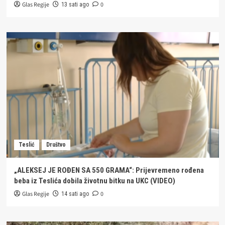
Glas Regije
0
13 sati ago
Teslić
Društvo
„ALEKSEJ JE ROĐEN SA 550 GRAMA“: Prijevremeno rođena
beba iz Teslića dobila životnu bitku na UKC (VIDEO)
Glas Regije
0
14 sati ago