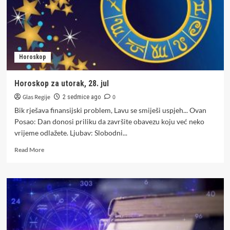
Horoskop
Horoskop za utorak, 28. jul
Glas Regije
0
2 sedmice ago
Bik rješava finansijski problem, Lavu se smiješi uspjeh... Ovan
Posao: Dan donosi priliku da završite obavezu koju već neko
vrijeme odlažete. Ljubav: Slobodni...
Read
Read More
more
about
Horoskop
za
utorak,
28.
jul