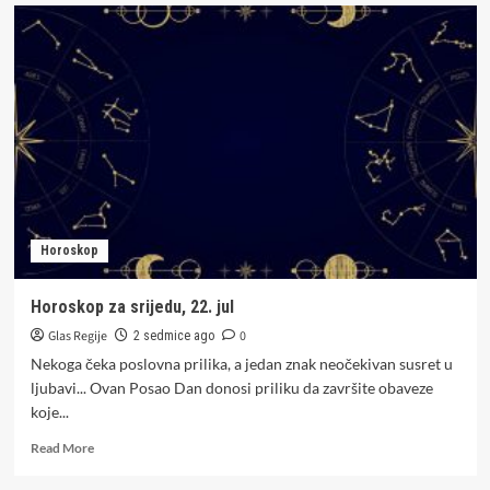
Horoskop
za
četvrtak,
23.
jul
Horoskop
Horoskop za srijedu, 22. jul
Glas Regije
0
2 sedmice ago
Nekoga čeka poslovna prilika, a jedan znak neočekivan susret u
ljubavi... Ovan Posao Dan donosi priliku da završite obaveze
koje...
Read
Read More
more
about