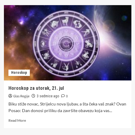
Horoskop
za
srijedu,
22.
jul
Horoskop
Horoskop za utorak, 21. jul
Glas Regije
0
3 sedmice ago
Biku stiže novac, Strijelcu nova ljubav, a šta čeka vaš znak? Ovan
Posao: Dan donosi priliku da završite obavezu koja vas...
Read
Read More
more
about