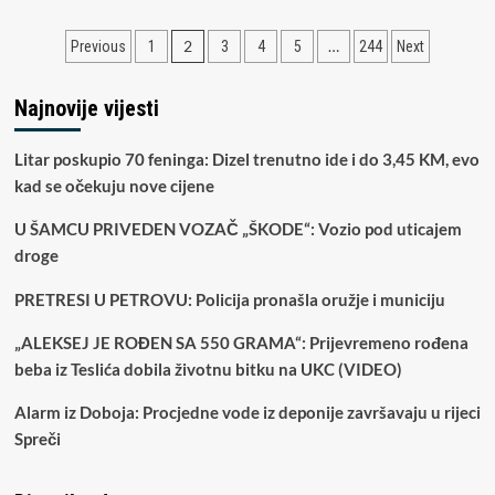
Horoskop
za
Paginacija
2
…
Previous
1
3
4
5
244
Next
utorak,
21.
članaka
jul
Najnovije vijesti
Litar poskupio 70 feninga: Dizel trenutno ide i do 3,45 KM, evo
kad se očekuju nove cijene
U ŠAMCU PRIVEDEN VOZAČ „ŠKODE“: Vozio pod uticajem
droge
PRETRESI U PETROVU: Policija pronašla oružje i municiju
„ALEKSEJ JE ROĐEN SA 550 GRAMA“: Prijevremeno rođena
beba iz Teslića dobila životnu bitku na UKC (VIDEO)
Alarm iz Doboja: Procjedne vode iz deponije završavaju u rijeci
Spreči