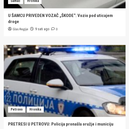
Šamac
Hronika
U ŠAMCU PRIVEDEN VOZAČ „ŠKODE“: Vozio pod uticajem
droge
Glas Regije
0
9 sati ago
Petrovo
Hronika
PRETRESI U PETROVU: Policija pronašla oružje i municiju