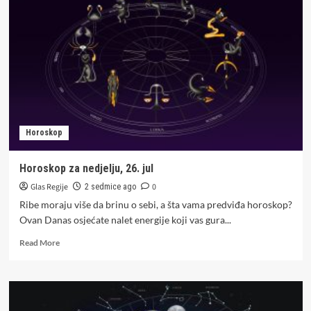
nas
čeka
astro
šok
kakav
se
ne
pamti:
Stižu
čak
Horoskop
dva
pomračenja
i
Horoskop za nedjelju, 26. jul
nemilosrdno
Glas Regije
0
mijenjaju
2 sedmice ago
putanju
Ribe moraju više da brinu o sebi, a šta vama predviđa horoskop?
sudbine
Ovan Danas osjećate nalet energije koji vas gura...
ova
3
Read
Read More
znaka
more
horoskopa
about
Horoskop
za
nedjelju,