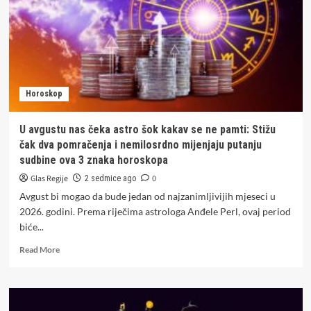
Horoskop
U avgustu nas čeka astro šok kakav se ne pamti: Stižu
čak dva pomračenja i nemilosrdno mijenjaju putanju
sudbine ova 3 znaka horoskopa
Glas Regije
0
2 sedmice ago
Avgust bi mogao da bude jedan od najzanimljivijih mjeseci u
2026. godini. Prema riječima astrologa Anđele Perl, ovaj period
biće...
Read
Read More
more
about
U
avgustu