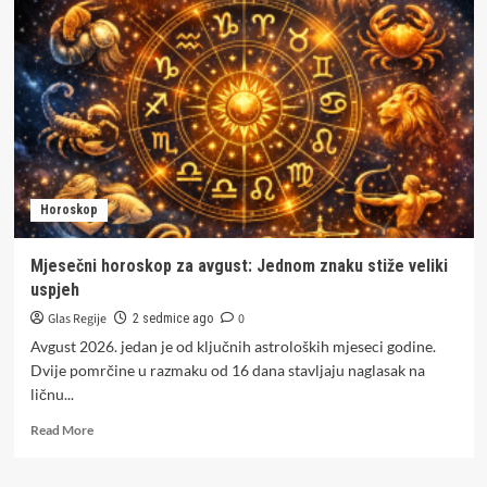
subotu,
25.
jul
Horoskop
Mjesečni horoskop za avgust: Jednom znaku stiže veliki
uspjeh
Glas Regije
0
2 sedmice ago
Avgust 2026. jedan je od ključnih astroloških mjeseci godine.
Dvije pomrčine u razmaku od 16 dana stavljaju naglasak na
ličnu...
Read
Read More
more
about