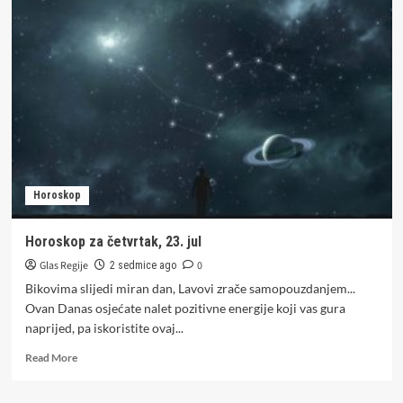
za
petak,
24.
jul
Horoskop
Horoskop za četvrtak, 23. jul
Glas Regije
0
2 sedmice ago
Bikovima slijedi miran dan, Lavovi zrače samopouzdanjem...
Ovan Danas osjećate nalet pozitivne energije koji vas gura
naprijed, pa iskoristite ovaj...
Read
Read More
more
about