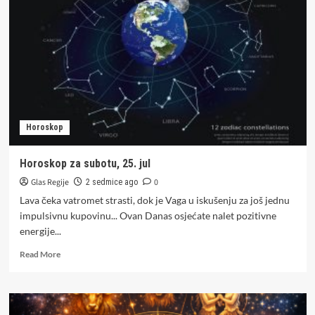
26.
jul
Horoskop
Horoskop za subotu, 25. jul
Glas Regije
0
2 sedmice ago
Lava čeka vatromet strasti, dok je Vaga u iskušenju za još jednu
impulsivnu kupovinu... Ovan Danas osjećate nalet pozitivne
energije...
Read
Read More
more
about
Horoskop
za