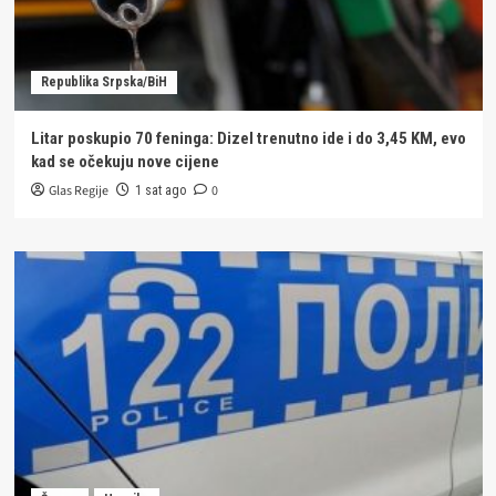
Republika Srpska/BiH
Litar poskupio 70 feninga: Dizel trenutno ide i do 3,45 KM, evo
kad se očekuju nove cijene
Glas Regije
0
1 sat ago