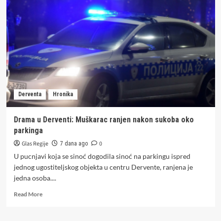
ponedjeljak,
3.
avgust
Derventa
Hronika
Drama u Derventi: Muškarac ranjen nakon sukoba oko
parkinga
Glas Regije
0
7 dana ago
U pucnjavi koja se sinoć dogodila sinoć na parkingu ispred
jednog ugostiteljskog objekta u centru Dervente, ranjena je
jedna osoba....
Read
Read More
more
about
Drama