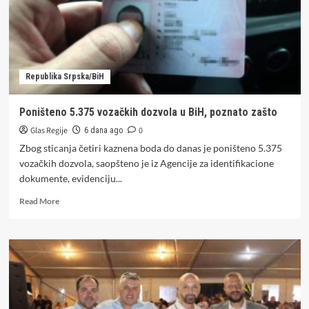
Republika Srpska/BiH
Poništeno 5.375 vozačkih dozvola u BiH, poznato zašto
Glas Regije
0
6 dana ago
Zbog sticanja četiri kaznena boda do danas je poništeno 5.375
vozačkih dozvola, saopšteno je iz Agencije za identifikacione
dokumente, evidenciju...
Read
Read More
more
about
Poništeno
5.375
vozačkih
dozvola
u
BiH,