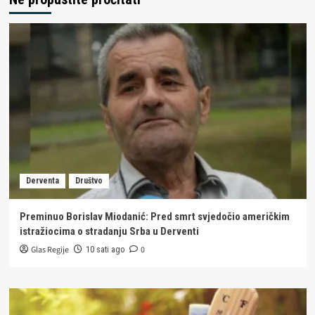
Derventa
Društvo
Preminuo Borislav Miodanić: Pred smrt svjedočio američkim
istražiocima o stradanju Srba u Derventi
Glas Regije
0
10 sati ago