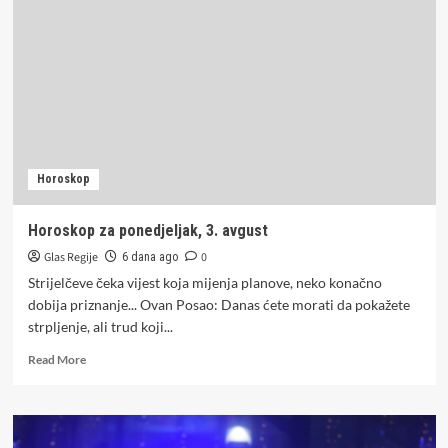
u
Tesliću
na
Ilindan:
Čuvajmo
vjeru,
tradiciju
i
fer-
Horoskop
plej
Horoskop za ponedjeljak, 3. avgust
Glas Regije
0
6 dana ago
Strijelčeve čeka vijest koja mijenja planove, neko konačno
dobija priznanje... Ovan Posao: Danas ćete morati da pokažete
strpljenje, ali trud koji...
Read
Read More
more
about
Horoskop
za