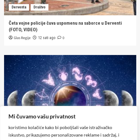
Derventa
Društvo
Četa vojne policije čuva uspomenu na saborce u Derventi
(FOTO, VIDEO)
Glas Regije
0
12 sati ago
Mi čuvamo vašu privatnost
Horoskop
koristimo kolačiće kako bi poboljšali vaše istraživačko
iskustvo, prikazujemo personalizovane reklame i sadržaj, i