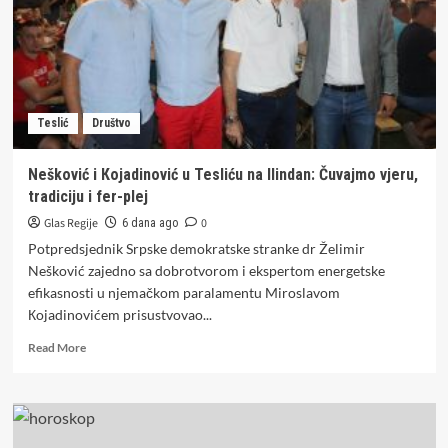
poznato
zašto
Teslić
Društvo
Nešković i Кojadinović u Tesliću na Ilindan: Čuvajmo vjeru,
tradiciju i fer-plej
Glas Regije
0
6 dana ago
Potpredsjednik Srpske demokratske stranke dr Želimir
Nešković zajedno sa dobrotvorom i ekspertom energetske
efikasnosti u njemačkom paralamentu Miroslavom
Кojadinovićem prisustvovao...
Read
Read More
more
about
Nešković
i
Кojadinović