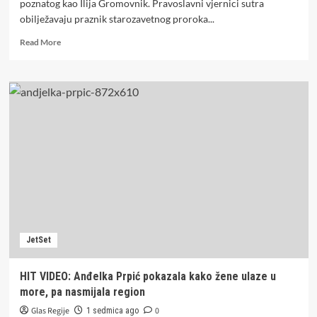
poznatog kao Ilija Gromovnik. Pravoslavni vjernici sutra
obilježavaju praznik starozavetnog proroka...
Read
Read More
more
about
SUTRA
JE
SVETI
ILIJA
GROMOVNIK:
Ovo
su
običaji,
vjerovanja
i
zabrane
koje
JetSet
se
poštuju
na
HIT VIDEO: Anđelka Prpić pokazala kako žene ulaze u
veliki
more, pa nasmijala region
praznik
Glas Regije
0
1 sedmica ago