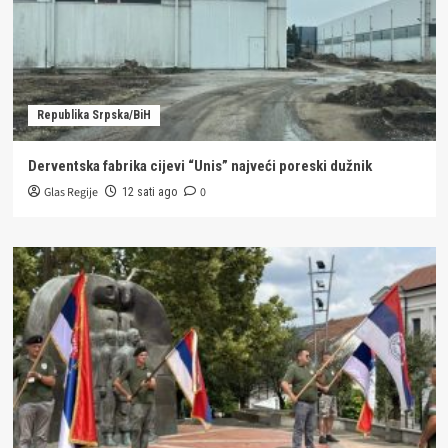
Republika Srpska/BiH
Derventska fabrika cijevi “Unis” najveći poreski dužnik
Glas Regije
0
12 sati ago