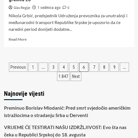
Glas Regije
0
1 sedmica ago
Nikola Grbić, predsjednik Udruženja prevoznika za unutrašnji i
međunarodni transport Republike Srpske je upozorio da će
naredni period donijeti dodatne...
Read
Read More
more
about
Grbić:
U
Paginacija
…
6
…
Previous
1
3
4
5
7
8
9
avgustu
i
članaka
1.847
Next
septembru
masovno
vraćanje
Najnovije vijesti
vozača
sa
Preminuo Borislav Miodanić: Pred smrt svjedočio američkim
granica
EU
istražiocima o stradanju Srba u Derventi
VRIJEME ĆE TESTIRATI NAŠU IZDRŽLJIVOST: Evo šta nas
čeka u Republici Srpskoj do 18. avgusta