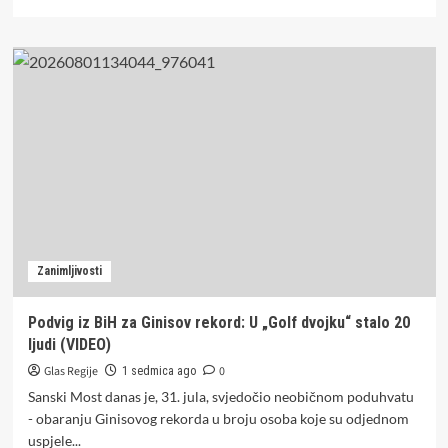
more
about
Horoskop
za
nedjelju,
2.
avgust
Zanimljivosti
Podvig iz BiH za Ginisov rekord: U „Golf dvojku“ stalo 20
ljudi (VIDEO)
Glas Regije
0
1 sedmica ago
Sanski Most danas je, 31. jula, svjedočio neobičnom poduhvatu
- obaranju Ginisovog rekorda u broju osoba koje su odjednom
uspjele...