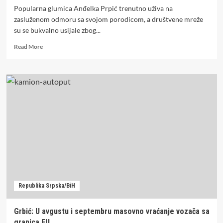
Popularna glumica Anđelka Prpić trenutno uživa na
zasluženom odmoru sa svojom porodicom, a društvene mreže
su se bukvalno usijale zbog...
Read
Read More
more
about
HIT
VIDEO:
Anđelka
Prpić
pokazala
kako
žene
ulaze
u
more,
pa
nasmijala
Republika Srpska/BiH
region
Grbić: U avgustu i septembru masovno vraćanje vozača sa
granica EU