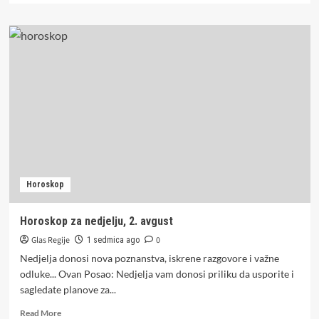
about
Pažljivo
provjerite
šta
vam
sve
treba
za
povrat
PDV
na
1.
kupljenu
Horoskop
nekretninu
Horoskop za nedjelju, 2. avgust
Glas Regije
0
1 sedmica ago
Nedjelja donosi nova poznanstva, iskrene razgovore i važne
odluke... Ovan Posao: Nedjelja vam donosi priliku da usporite i
sagledate planove za...
Read
Read More