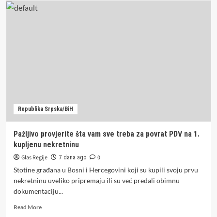
u
Derventi:
Muškarac
ranjen
nakon
sukoba
oko
parkinga
Republika Srpska/BiH
Pažljivo provjerite šta vam sve treba za povrat PDV na 1.
kupljenu nekretninu
Glas Regije
0
7 dana ago
Stotine građana u Bosni i Hercegovini koji su kupili svoju prvu
nekretninu uveliko pripremaju ili su već predali obimnu
dokumentaciju...
Read
Read More
more